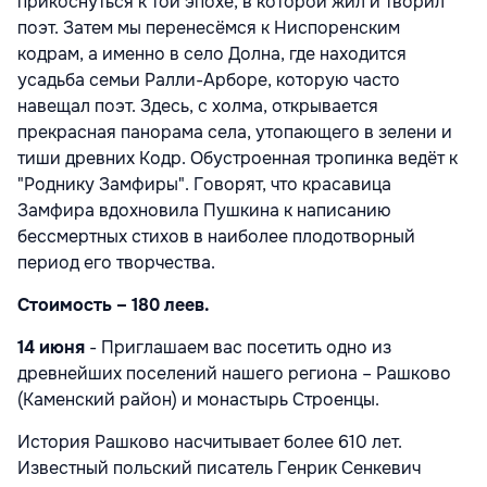
прикоснуться к той эпохе, в которой жил и творил
поэт. Затем мы перенесёмся к Ниспоренским
кодрам, а именно в село Долна, где находится
усадьба семьи Ралли-Арборе, которую часто
навещал поэт. Здесь, с холма, открывается
прекрасная панорама села, утопающего в зелени и
тиши древних Кодр. Обустроенная тропинка ведёт к
"Роднику Замфиры". Говорят, что красавица
Замфира вдохновила Пушкина к написанию
бессмертных стихов в наиболее плодотворный
период его творчества.
Стоимость – 180 леев.
14 июня
- Приглашаем вас посетить одно из
древнейших поселений нашего региона – Рашково
(Каменский район) и монастырь Строенцы.
История Рашково насчитывает более 610 лет.
Известный польский писатель Генрик Сенкевич