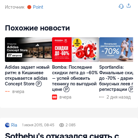
Источник
Point
Похожие новости
Adidas задает новый
Bomba: Последние
Sportlandia:
ритм: в Кишиневе
скидки лета до –60%
Финальные скидк
открывается adidas
— успей обновить
до -70% - дарим 
Concept Store Ⓟ
технику по выгодной
бонусных леев пр
цене Ⓟ
регистрации Ⓟ
вчера
вчера
2 дня назад
Ria
1 июня 2015, 08:45
2 085
Sotheby's отказался снять с