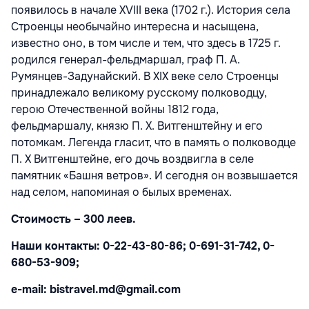
появилось в начале XVIII века (1702 г.). История села
Строенцы необычайно интересна и насыщена,
известно оно, в том числе и тем, что здесь в 1725 г.
родился генерал-фельдмаршал, граф П. А.
Румянцев-Задунайский. В XIX веке село Строенцы
принадлежало великому русскому полководцу,
герою Отечественной войны 1812 года,
фельдмаршалу, князю П. Х. Витгенштейну и его
потомкам. Легенда гласит, что в память о полководце
П. Х Витгенштейне, его дочь воздвигла в селе
памятник «Башня ветров». И сегодня он возвышается
над селом, напоминая о былых временах.
Стоимость – 300 леев.
Наши контакты: 0-22-43-80-86; 0-691-31-742, 0-
680-53-909;
e-mail: bistravel.md@gmail.com