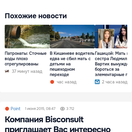
Похожие новости
Патронаты: Сточные
В Кишиневе водитель
Гашицой: Мать и
воды плохо
едва не сбил мать с
сестра Людмилы
отрегулированы
детьми на
Вартик вынужден
пешеходном
бороться за
37 минут назад
переходе
элементарные пр
час назад
2 часа назад
Point
1 июня 2015, 08:47
3 712
Компания Bisconsult
приглашает Вас интересно