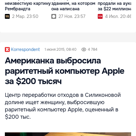
неизвестную картину
зданием, на котором
продали на аукци
Рембрандта
она написана
за $22 миллиона
2 Мар. 23:50
27 Ноя. 23:57
4 Июл. 20:46
Korrespondent
1 июня 2015, 08:40
4 784
Американка выбросила
раритетный компьютер Apple
за $200 тысяч
Центр переработки отходов в Силиконовой
долине ищет женщину, выбросившую
раритетный компьютер Apple, оцененный в
$200 тыс.