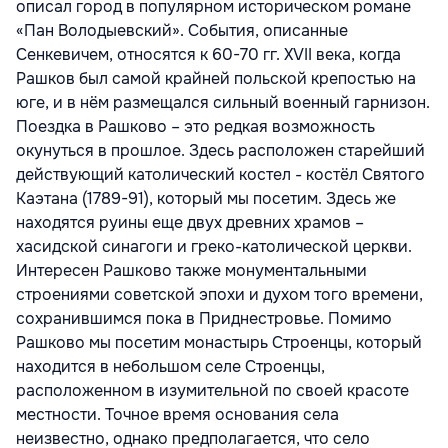
описал город в популярном историческом романе
«Пан Володыевский». События, описанные
Сенкевичем, относятся к 60-70 гг. XVII века, когда
Рашков был самой крайней польской крепостью на
юге, и в нём размещался сильный военный гарнизон.
Поездка в Рашково – это редкая возможность
окунуться в прошлое. Здесь расположен старейший
действующий католический костел - костёл Святого
Каэтана (1789-91), который мы посетим. Здесь же
находятся руины еще двух древних храмов –
хасидской синагоги и греко-католической церкви.
Интересен Рашково также монументальными
строениями советской эпохи и духом того времени,
сохранившимся пока в Приднестровье. Помимо
Рашково мы посетим монастырь Строенцы, который
находится в небольшом селе Строенцы,
расположенном в изумительной по своей красоте
местности. Точное время основания села
неизвестно, однако предполагается, что село