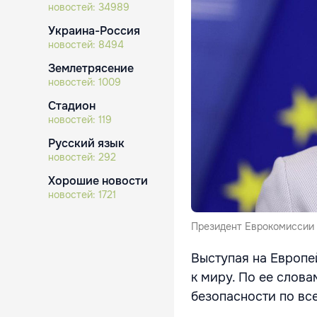
новостей:
34989
Украина-Россия
новостей:
8494
Землетрясение
новостей:
1009
Стадион
новостей:
119
Русский язык
новостей:
292
Хорошие новости
новостей:
1721
Президент Еврокомиссии 
Выступая на Европе
к миру. По ее слов
безопасности по вс