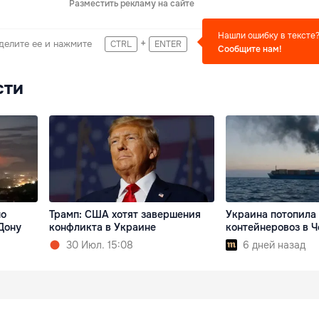
Разместить рекламу на сайте
Нашли ошибку в тексте
+
делите ее и нажмите
CTRL
ENTER
Сообщите нам!
сти
по
Трамп: США хотят завершения
Украина потопила
Дону
конфликта в Украине
контейнеровоз в 
30 Июл. 15:08
6 дней назад