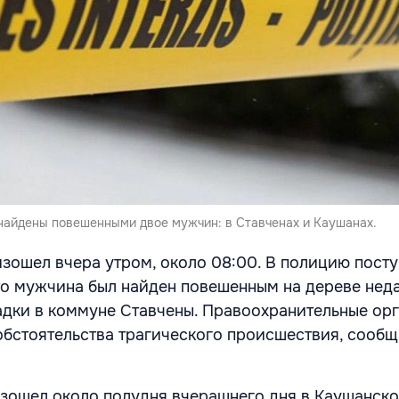
найдены повешенными двое мужчин: в Ставченах и Каушанах.
зошел вчера утром, около 08:00. В полицию пост
то мужчина был найден повешенным на дереве неда
дки в коммуне Ставчены. Правоохранительные ор
обстоятельства трагического происшествия, сообщ
зошел около полудня вчерашнего дня в Каушанско