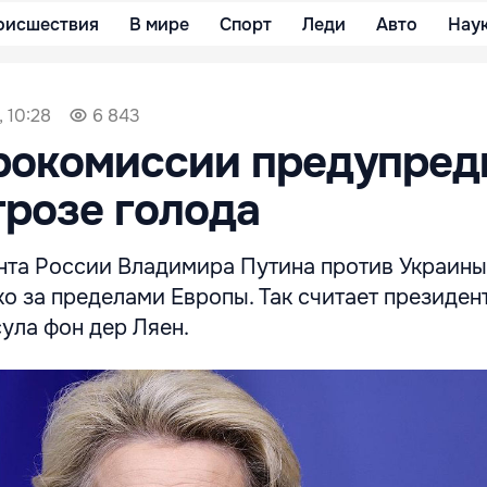
оисшествия
В мире
Спорт
Леди
Авто
Нау
 10:28
6 843
рокомиссии предупред
грозе голода
нта России Владимира Путина против Украины
о за пределами Европы. Так считает президен
ула фон дер Ляен.