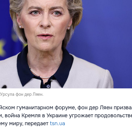
Урсула фон дер Ляен.
йском гуманитарном форуме, фон дер Ляен призв
ам, война Кремля в Украине угрожает продовольств
ему миру, передает
tsn.ua