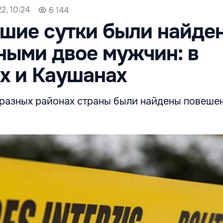
2, 10:24
6 144
шие сутки были найде
ыми двое мужчин: в
х и Каушанах
в разных районах страны были найдены повеш