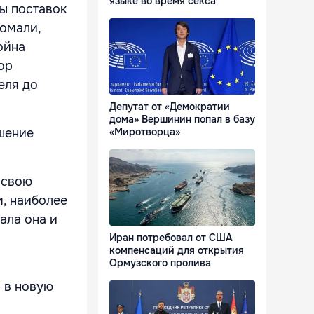
языке во время секса
ны поставок
омали,
ойна
ор
еля до
Депутат от «Демократии
дома» Вершинин попал в базу
«Миротворца»
ешение
 свою
м, наиболее
ала она и
Иран потребовал от США
компенсаций для открытия
Ормузского пролива
 в новую