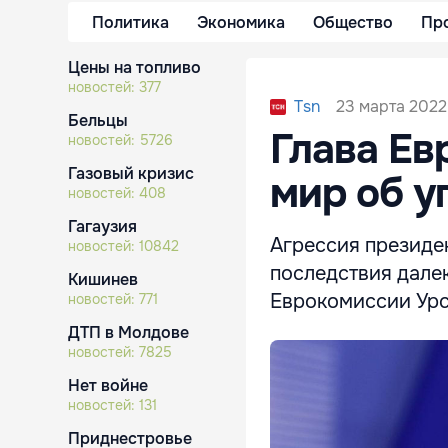
Политика
Экономика
Общество
Пр
Цены на топливо
новостей:
377
23 марта 2022,
Tsn
Бельцы
Глава Ев
новостей:
5726
Газовый кризис
мир об у
новостей:
408
Гагаузия
Агрессия президе
новостей:
10842
последствия далек
Кишинев
Еврокомиссии Урс
новостей:
771
ДТП в Молдове
новостей:
7825
Нет войне
новостей:
131
Приднестровье