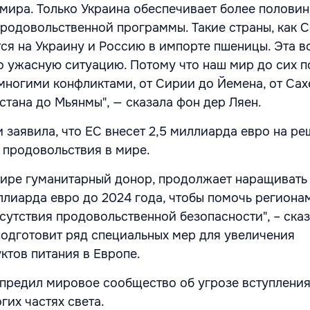
 мира. Только Украина обеспечивает более полови
одовольственной программы. Такие страны, как С
ся на Украину и Россию в импорте пшеницы. Эта в
го ужасную ситуацию. Потому что наш мир до сих п
ногими конфликтами, от Сирии до Йемена, от Сах
стана до Мьянмы", — сказала фон дер Ляен.
 заявила, что ЕС внесет 2,5 миллиарда евро на р
продовольствия в мире.
мире гуманитарный донор, продолжает наращивать
ллиарда евро до 2024 года, чтобы помочь региона
сутствия продовольственной безопасности", – сказ
подготовит ряд специальных мер для увеличения
ктов питания в Европе.
предил мировое сообщество об угрозе вступления
гих частях света.