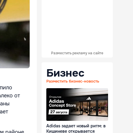
Разместить рекламу на сайте
Бизнес
Разместить бизнес-новость
упило
леко от
ганы
ает
Adidas задает новый ритм: в
Кишиневе открывается
м районе.