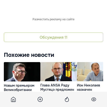
Разместить рекламу на сайте
Обсуждения
11
Похожие новости
Глава ANSA Раду
Ион Николаев
Новым премьером
Мустяцэ предложен
назначен
Великобритании
на пост министра
зампредседателя
станет Энди Бернэм
сельского хозяйства
Национального
17 Июл. 16:01
органа по вопрос
17 Июл. 21:50
неподкупности