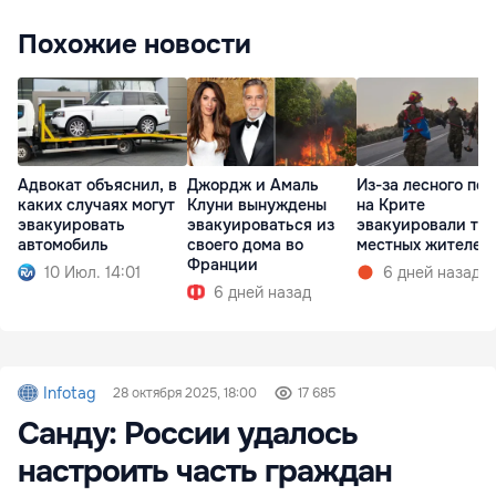
Похожие новости
Адвокат объяснил, в
Джордж и Амаль
Из-за лесного по
каких случаях могут
Клуни вынуждены
на Крите
эвакуировать
эвакуироваться из
эвакуировали ты
автомобиль
своего дома во
местных жителей
Франции
10 Июл. 14:01
6 дней назад
6 дней назад
Infotag
28 октября 2025, 18:00
17 685
Санду: России удалось
настроить часть граждан