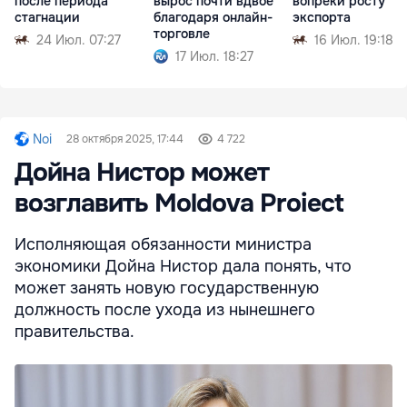
после периода
вырос почти вдвое
вопреки росту
стагнации
благодаря онлайн-
экспорта
торговле
24 Июл. 07:27
16 Июл. 19:18
17 Июл. 18:27
Noi
28 октября 2025, 17:44
4 722
Дойна Нистор может
возглавить Moldova Proiect
Исполняющая обязанности министра
экономики Дойна Нистор дала понять, что
может занять новую государственную
должность после ухода из нынешнего
правительства.