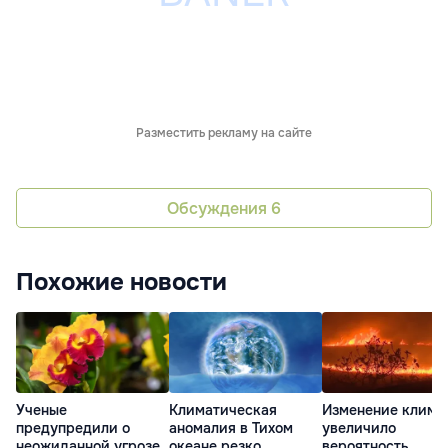
Разместить рекламу на сайте
Обсуждения
6
Похожие новости
Ученые
Климатическая
Изменение клима
предупредили о
аномалия в Тихом
увеличило
неожиданной угрозе
океане резко
вероятность