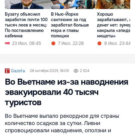
Бузату объяснил
В Нью-Йорке
Хорошо
заработок почти 100
сантехник за год
зарабатывают, а
тысяч леев в месяц:
заработал больше
денег нет: зумеро
По постановлению
мэра и главы
накрыла «эпидем
кабмина
полиции
нищеты»
23 Июл. 08:45
7 Июл. 22:28
8 Июл. 23:44
Gazeta
28 октября 2025, 18:09
2 524
Во Вьетнаме из-за наводнения
эвакуировали 40 тысяч
туристов
Во Вьетнаме выпало рекордное для страны
количество осадков за сутки. Ливни
спровоцировали наводнения, оползни и