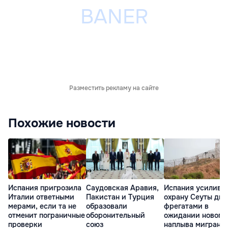
Разместить рекламу на сайте
Похожие новости
Испания пригрозила
Саудовская Аравия,
Испания усилива
Италии ответными
Пакистан и Турция
охрану Сеуты дв
мерами, если та не
образовали
фрегатами в
отменит пограничные
оборонительный
ожидании нового
проверки
союз
наплыва мигрант