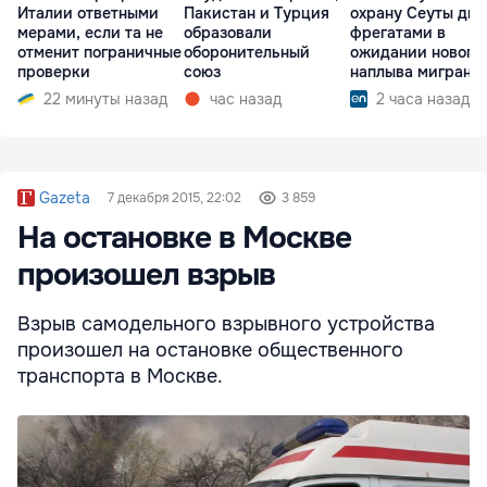
Италии ответными
Пакистан и Турция
охрану Сеуты дв
мерами, если та не
образовали
фрегатами в
отменит пограничные
оборонительный
ожидании нового
проверки
союз
наплыва мигрант
22 минуты назад
час назад
2 часа назад
Gazeta
7 декабря 2015, 22:02
3 859
На остановке в Москве
произошел взрыв
Взрыв самодельного взрывного устройства
произошел на остановке общественного
транспорта в Москве.