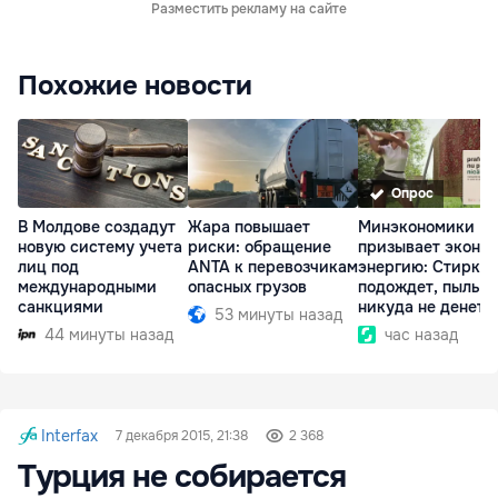
Разместить рекламу на сайте
Похожие новости
Опрос
В Молдове создадут
Жара повышает
Минэкономики
новую систему учета
риски: обращение
призывает эконо
лиц под
ANTA к перевозчикам
энергию: Стирка
международными
опасных грузов
подождет, пыль
санкциями
никуда не денетс
53 минуты назад
44 минуты назад
час назад
Interfax
7 декабря 2015, 21:38
2 368
Турция не собирается