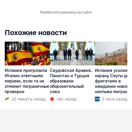
Разместить рекламу на сайте
Похожие новости
Испания пригрозила
Саудовская Аравия,
Испания усилива
Италии ответными
Пакистан и Турция
охрану Сеуты дв
мерами, если та не
образовали
фрегатами в
отменит пограничные
оборонительный
ожидании нового
проверки
союз
наплыва мигрант
22 минуты назад
час назад
2 часа назад