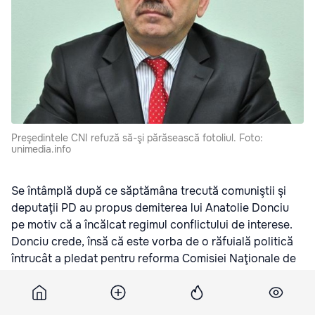
Preşedintele CNI refuză să-şi părăsească fotoliul. Foto:
unimedia.info
Se întâmplă după ce săptămâna trecută comuniştii şi
deputaţii PD au propus demiterea lui Anatolie Donciu
pe motiv că a încălcat regimul conflictului de interese.
Donciu crede, însă că este vorba de o răfuială politică
întrucât a pledat pentru reforma Comisiei Naţionale de
Integritate, blocată de Partidul Democrat.
Anatolie Donciu nu recunoaşte că a încălcat regimul