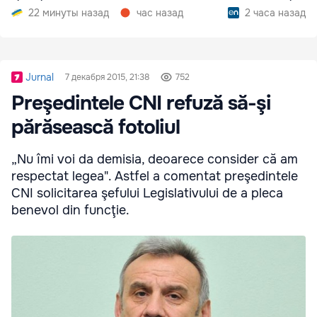
22 минуты назад
час назад
2 часа назад
Jurnal
7 декабря 2015, 21:38
752
Preşedintele CNI refuză să-şi
părăsească fotoliul
„Nu îmi voi da demisia, deoarece consider că am
respectat legea". Astfel a comentat preşedintele
CNI solicitarea şefului Legislativului de a pleca
benevol din funcţie.