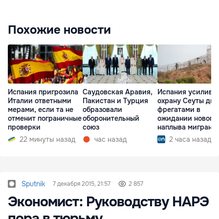
Похожие новости
Испания пригрозила
Саудовская Аравия,
Испания усилива
Италии ответными
Пакистан и Турция
охрану Сеуты дв
мерами, если та не
образовали
фрегатами в
отменит пограничные
оборонительный
ожидании нового
проверки
союз
наплыва мигрант
22 минуты назад
час назад
2 часа назад
Sputnik
7 декабря 2015, 21:57
2 857
Экономист: Руководству НАРЭ
пора в тюрьму