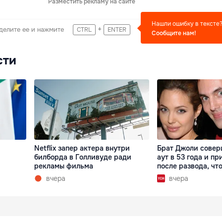
Разместить рекламу на сайте
Нашли ошибку в тексте
+
делите ее и нажмите
CTRL
ENTER
Сообщите нам!
сти
Netflix запер актера внутри
Брат Джоли совер
билборда в Голливуде ради
аут в 53 года и пр
рекламы фильма
после развода, что
вчера
вчера