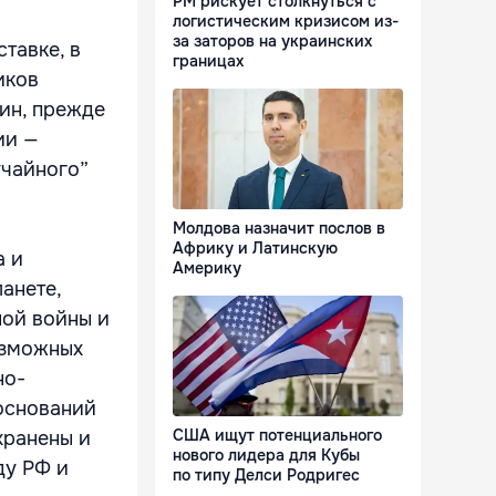
РМ рискует столкнуться с
логистическим кризисом из-
за заторов на украинских
тавке, в
границах
иков
ин, прежде
ии —
учайного”
Молдова назначит послов в
Африку и Латинскую
а и
Америку
анете,
ной войны и
озможных
но-
 оснований
США ищут потенциального
хранены и
нового лидера для Кубы
ду РФ и
по типу Делси Родригес