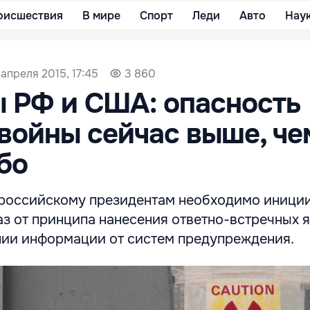
оисшествия
В мире
Спорт
Леди
Авто
Нау
 апреля 2015, 17:45
3 860
 РФ и США: опасность
войны сейчас выше, че
бо
российскому президентам необходимо иници
аз от принципа нанесения ответно-встречных 
нии информации от систем предупреждения.