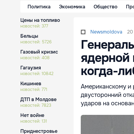
Политика
Экономика
Общество
Пр
Цены на топливо
новостей:
377
20
Newsmoldova
Бельцы
Генералы
новостей:
5726
Газовый кризис
ядерной 
новостей:
408
когда-ли
Гагаузия
новостей:
10842
Кишинев
Американскому и 
новостей:
771
двусторонний отк
ДТП в Молдове
ударов на основа
новостей:
7823
Нет войне
новостей:
131
Приднестровье