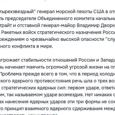
етырехзвездный” генерал морской пехоты США в отс
ь председателя Объединенного комитета начальн
райт и отставной генерал-майор Владимир Дворк
Ракетных войск стратегического назначения Росс
реждением о чрезвычайно высокой опасности “сл
ного конфликта в мире.
угрожает стабильности отношений России и Запад
вь начинает маячить огромной угрозой жизни на пл
 Проблема прежде всего в том, что в период холод
кого ядерного противостояния речь шла о трех в
стратегических ядерных сил: первом ударе, ответ
ом, так называемом ударе возмездия. Нет никаких
нах нанесения ядерных ударов эти три формы не со
что принцип взаимного ядерного сдерживания меж