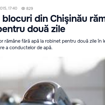
015, 17:40
829
 blocuri din Chişinău ră
pentru două zile
or rămâne fără apă la robinet pentru două zile în 
tare a conductelor de apă.