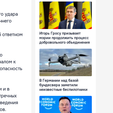
го удара
ннего
Игорь Гросу призывает
б ответном
мэрии продолжить процесс
добровольного объединения
го
налом к
 опасность
В Германии над базой
бундесвера заметили
 и в
неизвестные беспилотники
тречных
оведения
ов.