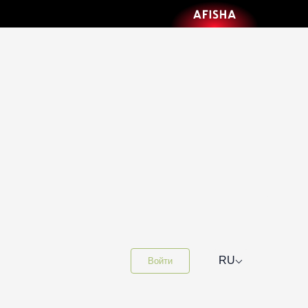
⌵
RU
Войти