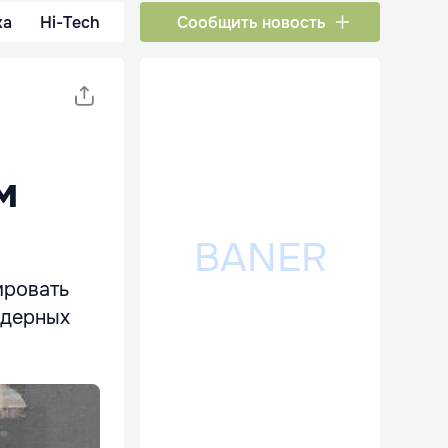
ка
Hi-Tech
Сообщить новость
м
ировать
ядерных