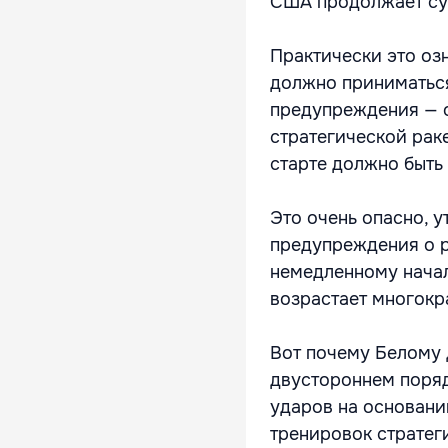
США продолжает сущ
Практически это оз
должно приниматься
предупреждения — о
стратегической раке
старте должно быть
Это очень опасно, 
предупреждения о р
немедленному начал
возрастает многокр
Вот почему Белому 
двустороннем поряд
ударов на основани
тренировок стратег