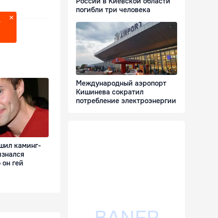
России в Киевской области
погибли три человека
?
Международный аэропорт
Кишинева сократил
потребление электроэнергии
шил каминг-
изнался
 он гей