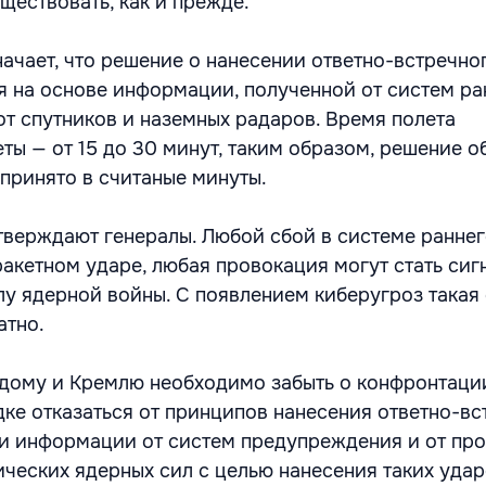
ествовать, как и прежде.
начает, что решение о нанесении ответно-встречно
 на основе информации, полученной от систем ра
т спутников и наземных радаров. Время полета
ты — от 15 до 30 минут, таким образом, решение о
 принято в считаные минуты.
утверждают генералы. Любой сбой в системе ранне
акетном ударе, любая провокация могут стать сиг
у ядерной войны. С появлением киберугроз такая
атно.
дому и Кремлю необходимо забыть о конфронтации
ке отказаться от принципов нанесения ответно-вс
и информации от систем предупреждения и от пр
ических ядерных сил с целью нанесения таких удар