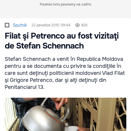
Разместить рекламу на сайте
Sputnik
22 декабря 2015, 09:44
826
Filat şi Petrenco au fost vizitaţi
de Stefan Schennach
Stefan Schennach a venit în Republica Moldova
pentru a se documenta cu privire la condiţiile în
care sunt deţinuţi politicienii moldoveni Vlad Filat
şi Grigore Petrenco, dar şi alţi deţinuţi din
Penitanciarul 13.