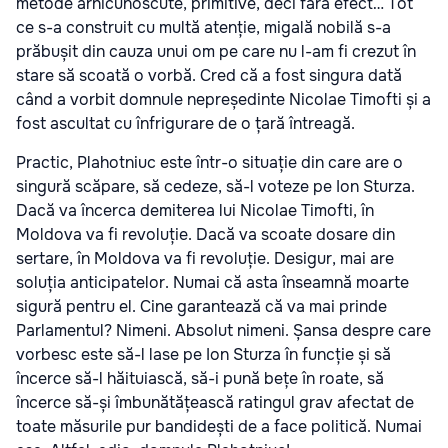
metode arhicunoscute, primitive, deci fără efect… Tot
ce s-a construit cu multă atenție, migală nobilă s-a
prăbușit din cauza unui om pe care nu l-am fi crezut în
stare să scoată o vorbă. Cred că a fost singura dată
când a vorbit domnule nepreședinte Nicolae Timofti și a
fost ascultat cu înfrigurare de o țară întreagă.
Practic, Plahotniuc este într-o situație din care are o
singură scăpare, să cedeze, să-l voteze pe Ion Sturza.
Dacă va încerca demiterea lui Nicolae Timofti, în
Moldova va fi revoluție. Dacă va scoate dosare din
sertare, în Moldova va fi revoluție. Desigur, mai are
soluția anticipatelor. Numai că asta înseamnă moarte
sigură pentru el. Cine garantează că va mai prinde
Parlamentul? Nimeni. Absolut nimeni. Șansa despre care
vorbesc este să-l lase pe Ion Sturza în funcție și să
încerce să-l hăituiască, să-i pună bețe în roate, să
încerce să-și îmbunătățească ratingul grav afectat de
toate măsurile pur bandidești de a face politică. Numai