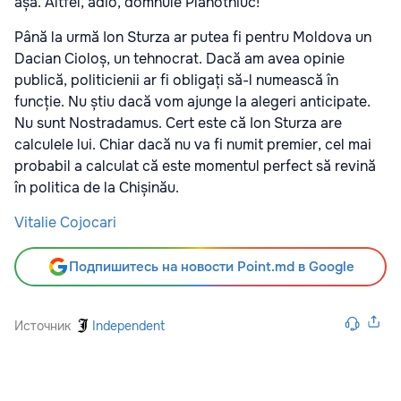
așa. Altfel, adio, domnule Plahotniuc!
Până la urmă Ion Sturza ar putea fi pentru Moldova un
Dacian Cioloș, un tehnocrat. Dacă am avea opinie
publică, politicienii ar fi obligați să-l numească în
funcție. Nu știu dacă vom ajunge la alegeri anticipate.
Nu sunt Nostradamus. Cert este că Ion Sturza are
calculele lui. Chiar dacă nu va fi numit premier, cel mai
probabil a calculat că este momentul perfect să revină
în politica de la Chișinău.
Vitalie Cojocari
Подпишитесь на новости Point.md в Google
Источник
Independent