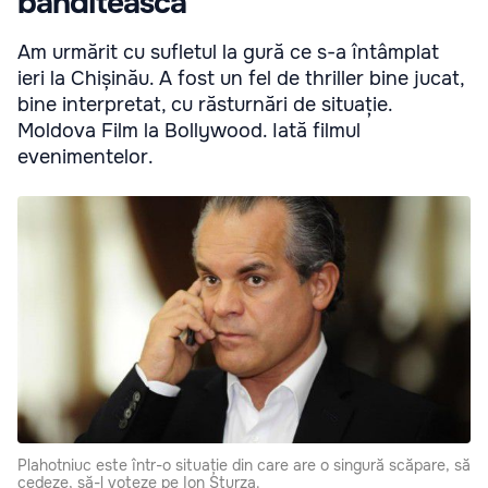
banditească
Am urmărit cu sufletul la gură ce s-a întâmplat
ieri la Chișinău. A fost un fel de thriller bine jucat,
bine interpretat, cu răsturnări de situație.
Moldova Film la Bollywood. Iată filmul
evenimentelor.
Plahotniuc este într-o situație din care are o singură scăpare, să
cedeze, să-l voteze pe Ion Sturza.