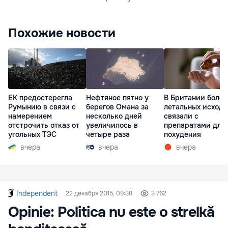
Похожие новости
ЕК предостерегла
Нефтяное пятно у
В Британии более
Румынию в связи с
берегов Омана за
летальных исходо
намерением
несколько дней
связали с
отстрочить отказ от
увеличилось в
препаратами для
угольных ТЭС
четыре раза
похудения
вчера
вчера
вчера
Independent
22 декабря 2015, 09:38
3 762
Opinie: Politica nu este o strelkă