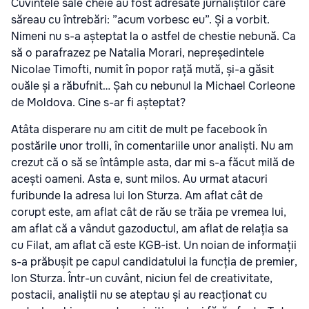
Cuvintele sale cheie au fost adresate jurnaliștilor care
săreau cu întrebări: ”acum vorbesc eu”. Și a vorbit.
Nimeni nu s-a așteptat la o astfel de chestie nebună. Ca
să o parafrazez pe Natalia Morari, nepreședintele
Nicolae Timofti, numit în popor rață mută, și-a găsit
ouăle și a răbufnit… Șah cu nebunul la Michael Corleone
de Moldova. Cine s-ar fi așteptat?
Atâta disperare nu am citit de mult pe facebook în
postările unor trolli, în comentariile unor analiști. Nu am
crezut că o să se întâmple asta, dar mi s-a făcut milă de
acești oameni. Asta e, sunt milos. Au urmat atacuri
furibunde la adresa lui Ion Sturza. Am aflat cât de
corupt este, am aflat cât de rău se trăia pe vremea lui,
am aflat că a vândut gazoductul, am aflat de relația sa
cu Filat, am aflat că este KGB-ist. Un noian de informații
s-a prăbușit pe capul candidatului la funcția de premier,
Ion Sturza. Într-un cuvânt, niciun fel de creativitate,
postacii, analiștii nu se ateptau și au reacționat cu