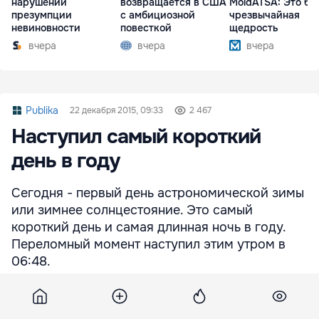
нарушении
возвращается в США
MoldATSA: Это бы
презумпции
с амбициозной
чрезвычайная
невиновности
повесткой
щедрость
вчера
вчера
вчера
Publika
22 декабря 2015, 09:33
2 467
Наступил самый короткий
день в году
Сегодня - первый день астрономической зимы
или зимнее солнцестояние. Это самый
короткий день и самая длинная ночь в году.
Переломный момент наступил этим утром в
06:48.