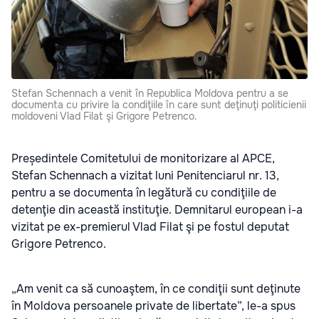
Stefan Schennach a venit în Republica Moldova pentru a se
documenta cu privire la condiţiile în care sunt deţinuţi politicienii
moldoveni Vlad Filat şi Grigore Petrenco.
Președintele Comitetului de monitorizare al APCE,
Stefan Schennach a vizitat luni Penitenciarul nr. 13,
pentru a se documenta în legătură cu condiţiile de
detenţie din această instituţie. Demnitarul european i-a
vizitat pe ex-premierul Vlad Filat şi pe fostul deputat
Grigore Petrenco.
„Am venit ca să cunoaştem, în ce condiţii sunt deţinute
în Moldova persoanele private de libertate”, le-a spus