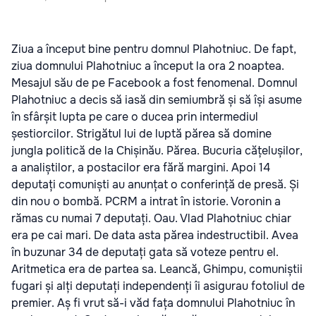
Ziua a început bine pentru domnul Plahotniuc. De fapt,
ziua domnului Plahotniuc a început la ora 2 noaptea.
Mesajul său de pe Facebook a fost fenomenal. Domnul
Plahotniuc a decis să iasă din semiumbră și să își asume
în sfârșit lupta pe care o ducea prin intermediul
șestiorcilor. Strigătul lui de luptă părea să domine
jungla politică de la Chișinău. Părea. Bucuria cățelușilor,
a analiștilor, a postacilor era fără margini. Apoi 14
deputați comuniști au anunțat o conferință de presă. Și
din nou o bombă. PCRM a intrat în istorie. Voronin a
rămas cu numai 7 deputați. Oau. Vlad Plahotniuc chiar
era pe cai mari. De data asta părea indestructibil. Avea
în buzunar 34 de deputați gata să voteze pentru el.
Aritmetica era de partea sa. Leancă, Ghimpu, comuniștii
fugari și alți deputați independenți îi asigurau fotoliul de
premier. Aș fi vrut să-i văd fața domnului Plahotniuc în