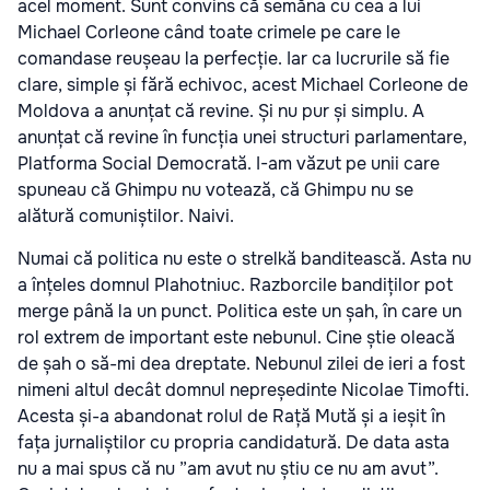
acel moment. Sunt convins că semăna cu cea a lui
Michael Corleone când toate crimele pe care le
comandase reușeau la perfecție. Iar ca lucrurile să fie
clare, simple și fără echivoc, acest Michael Corleone de
Moldova a anunțat că revine. Și nu pur și simplu. A
anunțat că revine în funcția unei structuri parlamentare,
Platforma Social Democrată. I-am văzut pe unii care
spuneau că Ghimpu nu votează, că Ghimpu nu se
alătură comuniștilor. Naivi.
Numai că politica nu este o strelkă banditească. Asta nu
a înțeles domnul Plahotniuc. Razborcile bandiților pot
merge până la un punct. Politica este un șah, în care un
rol extrem de important este nebunul. Cine știe oleacă
de șah o să-mi dea dreptate. Nebunul zilei de ieri a fost
nimeni altul decât domnul nepreședinte Nicolae Timofti.
Acesta și-a abandonat rolul de Rață Mută și a ieșit în
fața jurnaliștilor cu propria candidatură. De data asta
nu a mai spus că nu ”am avut nu știu ce nu am avut”.