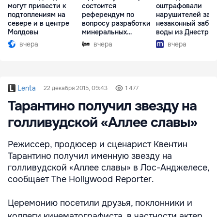
могут привести к
состоится
оштрафовали
подтоплениям на
референдум по
нарушителей за
севере и в центре
вопросу разработки
незаконный забор
Молдовы
минеральных
воды из Днестра
ресурсов
вчера
вчера
вчера
Lenta
22 декабря 2015, 09:43
1 477
Тарантино получил звезду на
голливудской «Аллее славы»
Режиссер, продюсер и сценарист Квентин
Тарантино получил именную звезду на
голливудской «Аллее славы» в Лос-Анджелесе,
сообщает The Hollywood Reporter.
Церемонию посетили друзья, поклонники и
коллеги кинематографиста, в частности актер