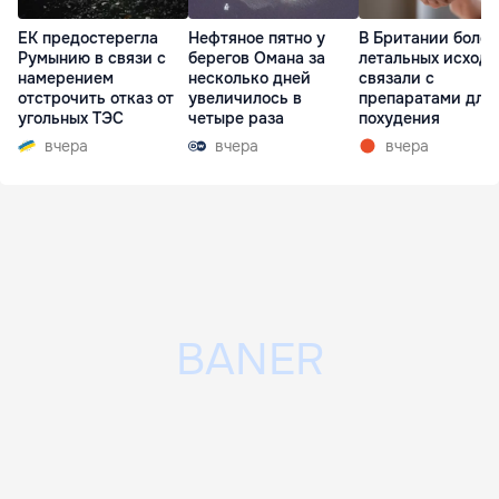
ЕК предостерегла
Нефтяное пятно у
В Британии более
Румынию в связи с
берегов Омана за
летальных исходо
намерением
несколько дней
связали с
отстрочить отказ от
увеличилось в
препаратами для
угольных ТЭС
четыре раза
похудения
вчера
вчера
вчера