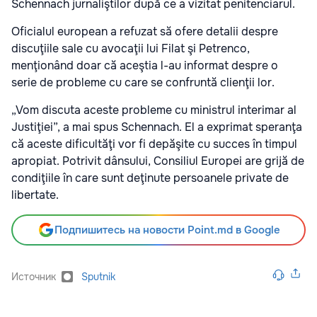
Schennach jurnaliştilor după ce a vizitat penitenciarul.
Oficialul european a refuzat să ofere detalii despre
discuţiile sale cu avocaţii lui Filat şi Petrenco,
menţionând doar că aceştia l-au informat despre o
serie de probleme cu care se confruntă clienţii lor.
„Vom discuta aceste probleme cu ministrul interimar al
Justiţiei”, a mai spus Schennach. El a exprimat speranţa
că aceste dificultăţi vor fi depăşite cu succes în timpul
apropiat. Potrivit dânsului, Consiliul Europei are grijă de
condiţiile în care sunt deţinute persoanele private de
libertate.
Подпишитесь на новости Point.md в Google
Источник
Sputnik