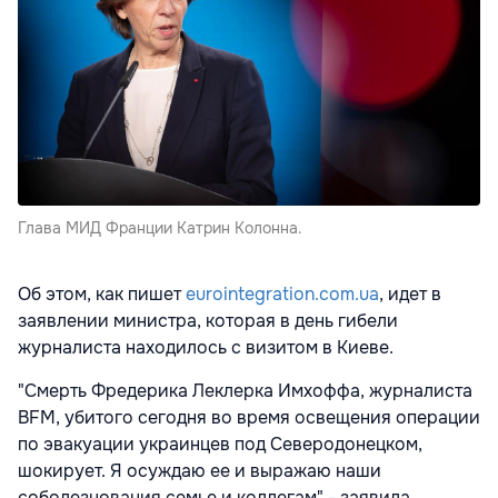
Глава МИД Франции Катрин Колонна.
Об этом, как пишет
eurointegration.com.ua
, идет в
заявлении министра, которая в день гибели
журналиста находилось с визитом в Киеве.
"Смерть Фредерика Леклерка Имхоффа, журналиста
BFM, убитого сегодня во время освещения операции
по эвакуации украинцев под Северодонецком,
шокирует. Я осуждаю ее и выражаю наши
соболезнования семье и коллегам" - заявила