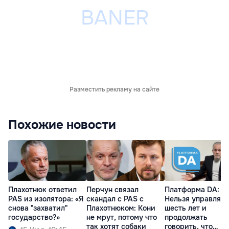
Разместить рекламу на сайте
Похожие новости
Плахотнюк ответил
Перчун связал
Платформа DA:
PAS из изолятора: «Я
скандал с PAS с
Нельзя управлять
снова "захватил"
Плахотнюком: Кони
шесть лет и
государство?»
не мрут, потому что
продолжать
так хотят собаки
говорить, что