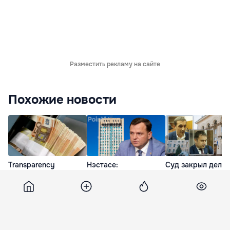
Разместить рекламу на сайте
Похожие новости
Transparency
Нэстасе:
Суд закрыл дела
International: РМ не
"Протокольные
против двух суде
добилась высоких
решения" скрывают
подозреваемых в
результатов в борьбе
схему приватизации
незаконном
с коррупцией
Moldtelecom
обогащении
15 Фев. 16:45
31 Июл. 10:11
24 Июл. 09:27