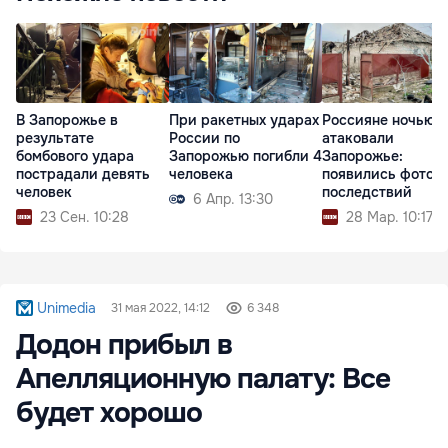
В Запорожье в
При ракетных ударах
Россияне ночью
результате
России по
атаковали
бомбового удара
Запорожью погибли 4
Запорожье:
пострадали девять
человека
появились фото
человек
последствий
6 Апр. 13:30
23 Сен. 10:28
28 Мар. 10:17
Unimedia
31 мая 2022, 14:12
6 348
Додон прибыл в
Апелляционную палату: Все
будет хорошо