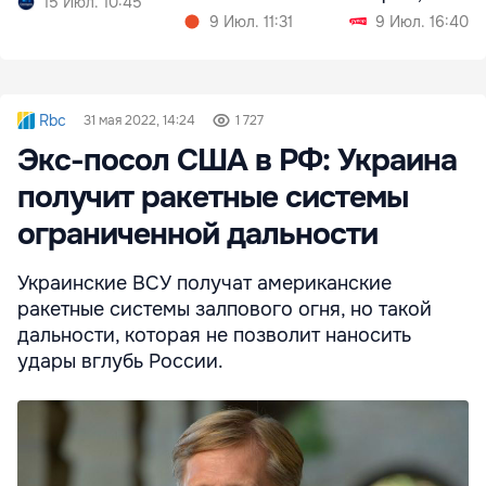
15 Июл. 10:45
виноват Плахотн
9 Июл. 11:31
9 Июл. 16:40
Rbc
31 мая 2022, 14:24
1 727
Экс-посол США в РФ: Украина
получит ракетные системы
ограниченной дальности
Украинские ВСУ получат американские
ракетные системы залпового огня, но такой
дальности, которая не позволит наносить
удары вглубь России.