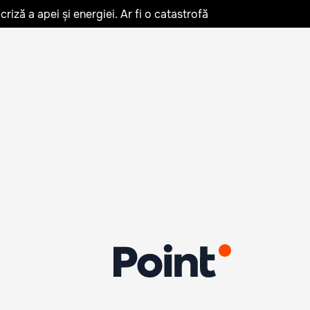
iză a apei și energiei. Ar fi o catastrofă