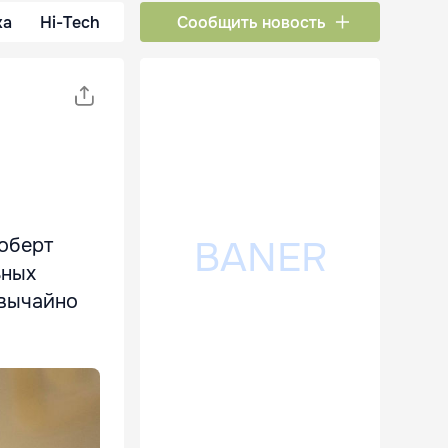
ка
Hi-Tech
Сообщить новость
оберт
ьных
звычайно