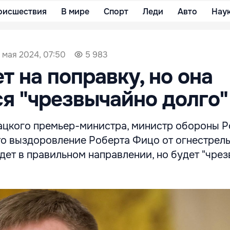
оисшествия
В мире
Спорт
Леди
Авто
Нау
 мая 2024, 07:50
5 983
т на поправку, но она
я "чрезвычайно долго"
ацкого премьер-министра, министр обороны Р
что выздоровление Роберта Фицо от огнестрел
дет в правильном направлении, но будет "чре