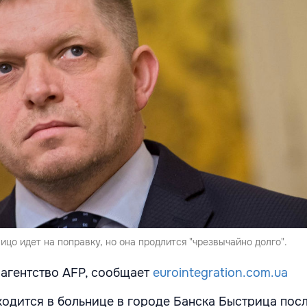
ицо идет на поправку, но она продлится "чрезвычайно долго".
 агентство AFP, сообщает
eurointegration.com.ua
одится в больнице в городе Банска Быстрица после