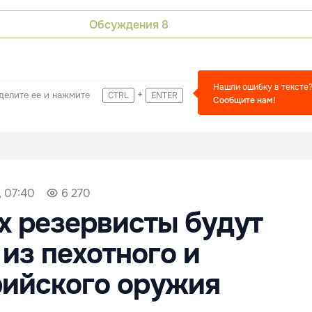
Обсуждения
8
Нашли ошибку в тексте
+
делите ее и нажмите
CTRL
ENTER
Сообщите нам!
, 07:40
6 270
х резервисты будут
 из пехотного и
рийского оружия