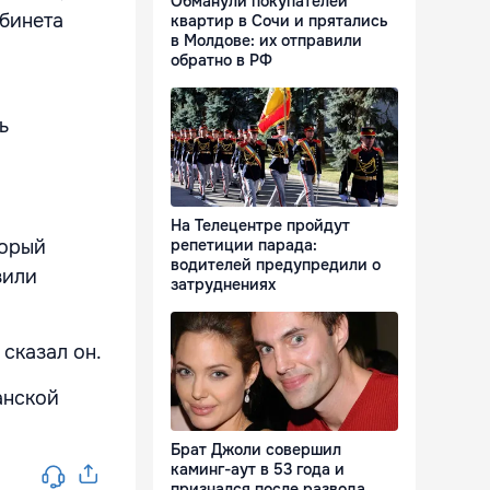
Обманули покупателей
абинета
квартир в Сочи и прятались
в Молдове: их отправили
обратно в РФ
ь
На Телецентре пройдут
торый
репетиции парада:
водителей предупредили о
зили
затруднениях
 сказал он.
анской
Брат Джоли совершил
каминг-аут в 53 года и
признался после развода,