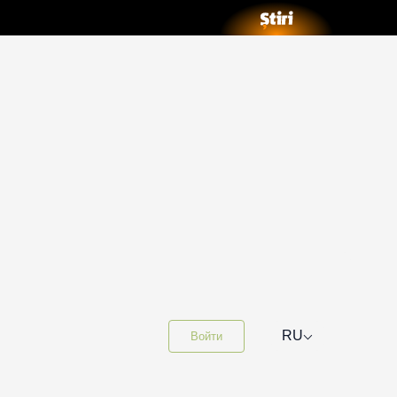
⌵
RU
Войти