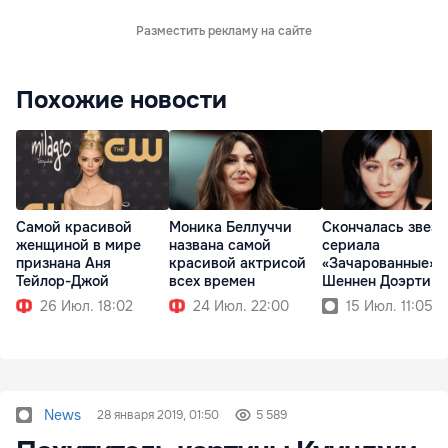
Разместить рекламу на сайте
Похожие новости
Самой красивой
Моника Беллуччи
Скончалась звезд
женщиной в мире
названа самой
сериала
признана Аня
красивой актрисой
«Зачарованные»
Тейлор-Джой
всех времен
Шеннен Доэрти
26 Июл. 18:02
24 Июл. 22:00
15 Июл. 11:05
News
28 января 2019, 01:50
5 589