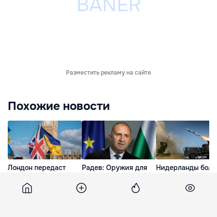
Разместить рекламу на сайте
Похожие новости
Лондон передаст
Радев: Оружия для
Нидерланды бол
Киеву права на
Украины у Болгарии
не будут давать
технологию РЭБ
больше нет, но мы
оружие Украине
Stone Cloak
можем
8 Июл. 07:09
ремонтировать
27 Июл. 08:48
технику
8 Июл. 13:40