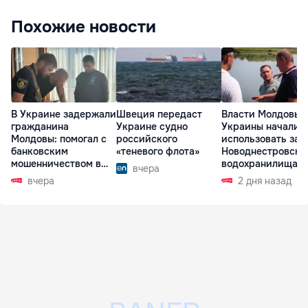
Похожие новости
В Украине задержали
Швеция передаст
Власти Молдовы 
гражданина
Украине судно
Украины начали
Молдовы: помогал с
российского
использовать зап
банковским
«теневого флота»
Новоднестровско
мошенничеством в
водохранилища
вчера
Чехии
вчера
2 дня назад