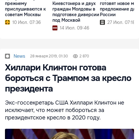
прежнему
Киевстонера и двух
готовят новое ми
прислушиваются к
граждан Молдовы в
предложение для
советам Москвы
подготовке диверсии
России
под Москвой
10 Июл. 07:36
27 Июл. 07:18
14 Июл. 09:46
News
28 января 2019, 01:30
2 870
Хиллари Клинтон готова
бороться с Трампом за кресло
президента
Экс-госсекретарь США Хиллари Клинтон не
исключает, что может побороться за
президентское кресло в 2020 году.