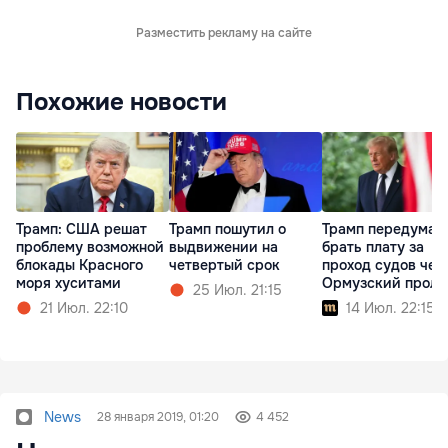
Разместить рекламу на сайте
Похожие новости
Трамп: США решат
Трамп пошутил о
Трамп передумал
проблему возможной
выдвижении на
брать плату за
блокады Красного
четвертый срок
проход судов чер
моря хуситами
Ормузский проли
25 Июл. 21:15
21 Июл. 22:10
14 Июл. 22:15
News
28 января 2019, 01:20
4 452