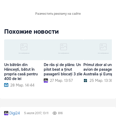
Разместить рекламу на сайте
Похожие новости
Un bătrân din
De râs și de plâns: Un
Primul zbor al unui
Hâncești, bătut în
pilot beat a ținut
avion de pasageri î
propria casă pentru
pasagerii blocați 3 zile
Australia și Europa
400 de lei
27 Мар. 13:57
25 Мар. 13:30
28 Мар. 14:44
Digi24
5 июля 2017, 13:11
816