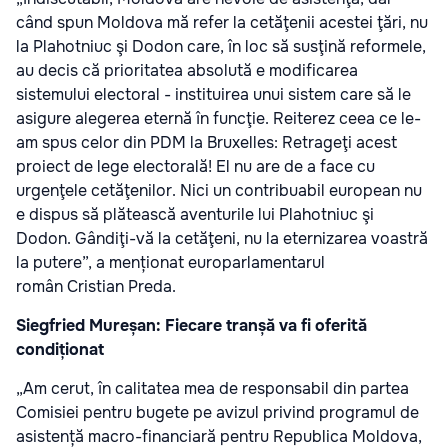
când spun Moldova mă refer la cetăţenii acestei ţări, nu
la Plahotniuc şi Dodon care, în loc să susţină reformele,
au decis că prioritatea absolută e modificarea
sistemului electoral - instituirea unui sistem care să le
asigure alegerea eternă în funcţie. Reiterez ceea ce le-
am spus celor din PDM la Bruxelles: Retrageţi acest
proiect de lege electorală! El nu are de a face cu
urgenţele cetăţenilor. Nici un contribuabil european nu
e dispus să plătească aventurile lui Plahotniuc şi
Dodon. Gândiţi-vă la cetăţeni, nu la eternizarea voastră
la putere”, a menționat europarlamentarul
român Cristian Preda.
Siegfried Mureșan: Fiecare tranșă va fi oferită
condiționat
„Am cerut, în calitatea mea de responsabil din partea
Comisiei pentru bugete pe avizul privind programul de
asistență macro-financiară pentru Republica Moldova,