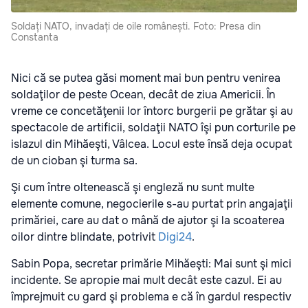
Soldați NATO, invadați de oile românești. Foto: Presa din
Constanta
Nici că se putea găsi moment mai bun pentru venirea
soldaţilor de peste Ocean, decât de ziua Americii. În
vreme ce concetăţenii lor întorc burgerii pe grătar şi au
spectacole de artificii, soldaţii NATO îşi pun corturile pe
islazul din Mihăeşti, Vâlcea. Locul este însă deja ocupat
de un cioban şi turma sa.
Şi cum între oltenească şi engleză nu sunt multe
elemente comune, negocierile s-au purtat prin angajaţii
primăriei, care au dat o mână de ajutor şi la scoaterea
oilor dintre blindate, potrivit
Digi24
.
Sabin Popa, secretar primărie Mihăeşti: Mai sunt şi mici
incidente. Se apropie mai mult decât este cazul. Ei au
împrejmuit cu gard şi problema e că în gardul respectiv