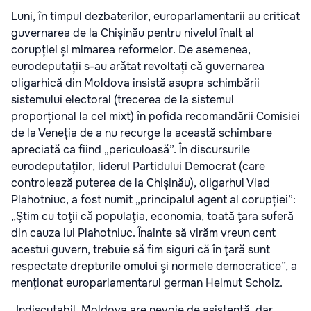
Luni, în timpul dezbaterilor, europarlamentarii au criticat
guvernarea de la Chișinău pentru nivelul înalt al
corupției și mimarea reformelor. De asemenea,
eurodeputații s-au arătat revoltați că guvernarea
oligarhică din Moldova insistă asupra schimbării
sistemului electoral (trecerea de la sistemul
proporțional la cel mixt) în pofida recomandării Comisiei
de la Veneția de a nu recurge la această schimbare
apreciată ca fiind „periculoasă”. În discursurile
eurodeputaților, liderul Partidului Democrat (care
controlează puterea de la Chișinău), oligarhul Vlad
Plahotniuc, a fost numit „principalul agent al corupției”:
„Ştim cu toţii că populaţia, economia, toată ţara suferă
din cauza lui Plahotniuc. Înainte să virăm vreun cent
acestui guvern, trebuie să fim siguri că în ţară sunt
respectate drepturile omului şi normele democratice”, a
menționat europarlamentarul german Helmut Scholz.
„Indiscutabil, Moldova are nevoie de asistenţă, dar