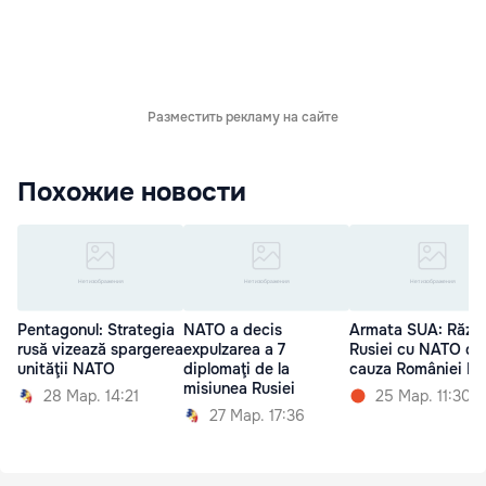
Разместить рекламу на сайте
Похожие новости
Pentagonul: Strategia
NATO a decis
Armata SUA: Războ
rusă vizează spargerea
expulzarea a 7
Rusiei cu NATO di
unităţii NATO
diplomaţi de la
cauza României Ma
misiunea Rusiei
28 Мар. 14:21
25 Мар. 11:30
27 Мар. 17:36