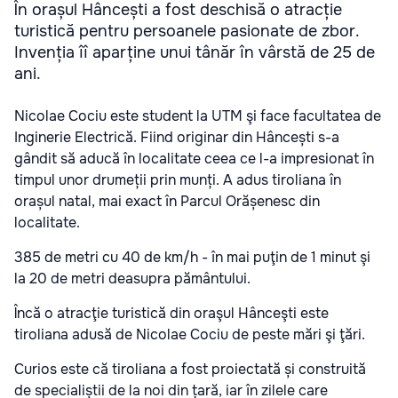
În orașul Hâncești a fost deschisă o atracție
turistică pentru persoanele pasionate de zbor.
Invenția îî aparține unui tânăr în vârstă de 25 de
ani.
Nicolae Cociu este student la UTM şi face facultatea de
Inginerie Electrică. Fiind originar din Hâncești s-a
gândit să aducă în localitate ceea ce l-a impresionat în
timpul unor drumeții prin munți. A adus tiroliana în
orașul natal, mai exact în Parcul Orășenesc din
localitate.
385 de metri cu 40 de km/h - în mai puţin de 1 minut şi
la 20 de metri deasupra pământului.
Încă o atracţie turistică din oraşul Hânceşti este
tiroliana adusă de Nicolae Cociu de peste mări şi ţări.
Curios este că tiroliana a fost proiectată și construită
de specialiștii de la noi din țară, iar în zilele care