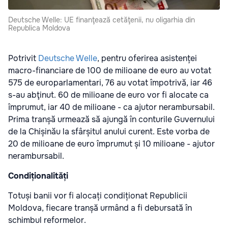
Deutsche Welle: UE finanţează cetăţenii, nu oligarhia din
Republica Moldova
Potrivit
Deutsche Welle
, pentru oferirea asistenței
macro-financiare de 100 de milioane de euro au votat
575 de europarlamentari, 76 au votat împotrivă, iar 46
s-au abţinut. 60 de milioane de euro vor fi alocate ca
împrumut, iar 40 de milioane - ca ajutor nerambursabil.
Prima tranșă urmează să ajungă în conturile Guvernului
de la Chișinău la sfârșitul anului curent. Este vorba de
20 de milioane de euro împrumut și 10 milioane - ajutor
nerambursabil.
Condiționalități
Totuși banii vor fi alocați condiționat Republicii
Moldova, fiecare tranșă urmând a fi debursată în
schimbul reformelor.