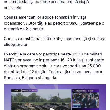
au curent slab şi cu toate acestea pot să ciupă
animalele
Sosirea americanilor aduce schimbări în viaţa
localnicilor. Autorităţile au peticit drumul judeţean pe o
distanţă de 2 kilometri.
Comuna a fost împânzită de afişe care anunţă şi sosirea
elicopterelor.
Exerciţiile la care vor participa peste 2.500 de militari
NATO vor avea loc în perioada 16- 20 iulie şi sunt parte
dintr-un program amplu, la care vor participa 25.000
de militari din 22 de ţări. Toate acţiunile vor avea loc în
România, Bulgaria şi Ungaria.