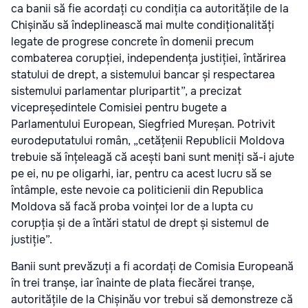
ca banii să fie acordați cu condiția ca autoritățile de la
Chișinău să îndeplinească mai multe condiționalități
legate de progrese concrete în domenii precum
combaterea corupției, independența justiției, întărirea
statului de drept, a sistemului bancar și respectarea
sistemului parlamentar pluripartit”, a precizat
vicepreședintele Comisiei pentru bugete a
Parlamentului European, Siegfried Mureșan. Potrivit
eurodeputatului român, „cetățenii Republicii Moldova
trebuie să înțeleagă că acești bani sunt meniți să-i ajute
pe ei, nu pe oligarhi, iar, pentru ca acest lucru să se
întâmple, este nevoie ca politicienii din Republica
Moldova să facă proba voinței lor de a lupta cu
corupția și de a întări statul de drept și sistemul de
justiție”.
Banii sunt prevăzuți a fi acordați de Comisia Europeană
în trei tranșe, iar înainte de plata fiecărei tranșe,
autoritățile de la Chișinău vor trebui să demonstreze că