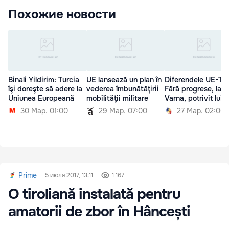
Похожие новости
Binali Yildirim: Turcia
UE lansează un plan în
Diferendele UE-Tur
îşi doreşte să adere la
vederea îmbunătăţirii
Fără progrese, la
Uniunea Europeană
mobilităţii militare
Varna, potrivit lui 
30 Мар. 01:00
29 Мар. 07:00
27 Мар. 02:00
Prime
5 июля 2017, 13:11
1 167
O tiroliană instalată pentru
amatorii de zbor în Hâncești