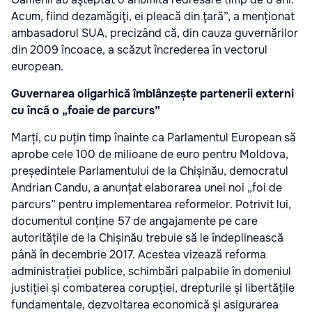
Acum, fiind dezamăgiţi, ei pleacă din ţară”, a menționat
ambasadorul SUA, precizând că, din cauza guvernărilor
din 2009 încoace, a scăzut încrederea în vectorul
european.
Guvernarea oligarhică îmblânzește partenerii externi
cu încă o „foaie de parcurs”
Marți, cu puțin timp înainte ca Parlamentul European să
aprobe cele 100 de milioane de euro pentru Moldova,
președintele Parlamentului de la Chișinău, democratul
Andrian Candu, a anunțat elaborarea unei noi „foi de
parcurs” pentru implementarea reformelor. Potrivit lui,
documentul conține 57 de angajamente pe care
autoritățile de la Chișinău trebuie să le îndeplinească
până în decembrie 2017. Acestea vizează reforma
administrației publice, schimbări palpabile în domeniul
justiției și combaterea corupției, drepturile și libertățile
fundamentale, dezvoltarea economică și asigurarea