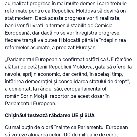
au realizat progrese în mai multe domenii care trebuie
reformate pentru ca Republica Moldova să devină un
stat modern. Dacă aceste progrese vor fi realizate,
banii vor fi livrați la termenul stabilit de Comisia
Europeană, dar dacă nu se vor înregistra progrese,
fiecare tranșă va putea fi blocată până la îndeplinirea
reformelor asumate, a precizat Mureșan.
„Parlamentul European a confirmat astăzi că UE rămâne
alături de cetățenii Republicii Moldova, gata să ofere, la
nevoie, sprijin economic, dar cerând, în același timp,
întărirea democrației și consolidarea statului de drept”,
a comentat, la rândul său, europarlamentarul
român Sorin Moișă, raportor pe acest dosar în
Parlamentul European.
Chișinăul testează răbdarea UE și SUA
Cu mai puțin de o oră înainte ca Parlamentul European
să voteze alocarea celor 100 de milioane de euro,