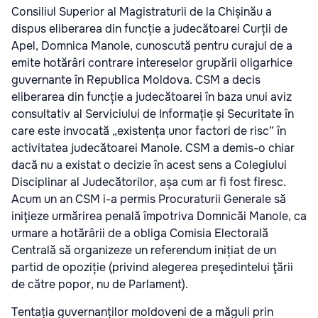
Consiliul Superior al Magistraturii de la Chișinău a
dispus eliberarea din funcție a judecătoarei Curții de
Apel, Domnica Manole, cunoscută pentru curajul de a
emite hotărâri contrare intereselor grupării oligarhice
guvernante în Republica Moldova. CSM a decis
eliberarea din funcție a judecătoarei în baza unui aviz
consultativ al Serviciului de Informație și Securitate în
care este invocată „existența unor factori de risc” în
activitatea judecătoarei Manole. CSM a demis-o chiar
dacă nu a existat o decizie în acest sens a Colegiului
Disciplinar al Judecătorilor, așa cum ar fi fost firesc.
Acum un an CSM i-a permis Procuraturii Generale să
iniţieze urmărirea penală împotriva Domnicăi Manole, ca
urmare a hotărârii de a obliga Comisia Electorală
Centrală să organizeze un referendum inițiat de un
partid de opoziție (privind alegerea preşedintelui ţării
de către popor, nu de Parlament).
Tentația guvernanților moldoveni de a măguli prin