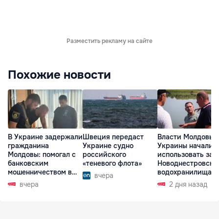
Разместить рекламу на сайте
Похожие новости
В Украине задержали
Швеция передаст
Власти Молдовы 
гражданина
Украине судно
Украины начали
Молдовы: помогал с
российского
использовать зап
банковским
«теневого флота»
Новоднестровско
мошенничеством в
водохранилища
вчера
Чехии
вчера
2 дня назад