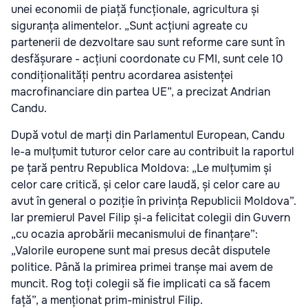
unei economii de piață funcționale, agricultura și
siguranța alimentelor. „Sunt acțiuni agreate cu
partenerii de dezvoltare sau sunt reforme care sunt în
desfășurare - acțiuni coordonate cu FMI, sunt cele 10
condiționalități pentru acordarea asistenței
macrofinanciare din partea UE”, a precizat Andrian
Candu.
După votul de marți din Parlamentul European, Candu
le-a mulțumit tuturor celor care au contribuit la raportul
pe țară pentru Republica Moldova: „Le mulțumim și
celor care critică, și celor care laudă, și celor care au
avut în general o poziție în privința Republicii Moldova”.
Iar premierul Pavel Filip și-a felicitat colegii din Guvern
„cu ocazia aprobării mecanismului de finanțare”:
„Valorile europene sunt mai presus decât disputele
politice. Până la primirea primei tranșe mai avem de
muncit. Rog toți colegii să fie implicati ca să facem
față”, a menționat prim-ministrul Filip.