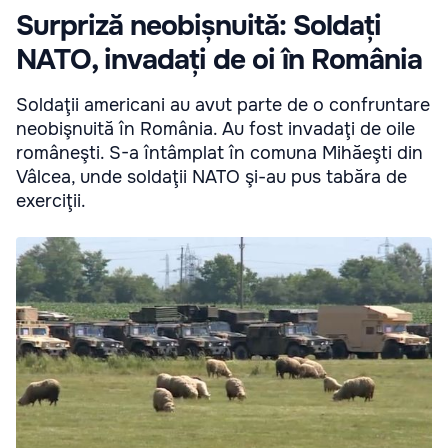
Surpriză neobișnuită: Soldați
NATO, invadați de oi în România
Soldaţii americani au avut parte de o confruntare
neobişnuită în România. Au fost invadaţi de oile
româneşti. S-a întâmplat în comuna Mihăeşti din
Vâlcea, unde soldaţii NATO şi-au pus tabăra de
exerciţii.