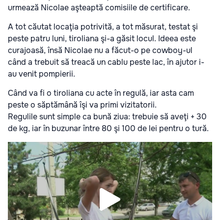
urmează Nicolae aşteaptă comisiile de certificare.
A tot căutat locaţia potrivită, a tot măsurat, testat şi
peste patru luni, tiroliana şi-a găsit locul. Ideea este
curajoasă, însă Nicolae nu a făcut-o pe cowboy-ul
când a trebuit să treacă un cablu peste lac, în ajutor i-
au venit pompierii.
Când va fi o tiroliana cu acte în regulă, iar asta cam
peste o săptămână îşi va primi vizitatorii.
Regulile sunt simple ca bună ziua: trebuie să aveţi + 30
de kg, iar în buzunar între 80 şi 100 de lei pentru o tură.