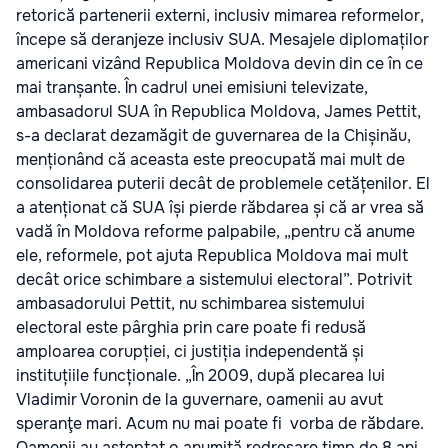
retorică partenerii externi, inclusiv mimarea reformelor,
începe să deranjeze inclusiv SUA. Mesajele diplomaților
americani vizând Republica Moldova devin din ce în ce
mai tranșante. În cadrul unei emisiuni televizate,
ambasadorul SUA în Republica Moldova, James Pettit,
s-a declarat dezamăgit de guvernarea de la Chișinău,
menționând că aceasta este preocupată mai mult de
consolidarea puterii decât de problemele cetățenilor. El
a atenționat că SUA își pierde răbdarea și că ar vrea să
vadă în Moldova reforme palpabile, „pentru că anume
ele, reformele, pot ajuta Republica Moldova mai mult
decât orice schimbare a sistemului electoral”. Potrivit
ambasadorului Pettit, nu schimbarea sistemului
electoral este pârghia prin care poate fi redusă
amploarea corupției, ci justiția independentă și
instituțiile funcționale. „În 2009, după plecarea lui
Vladimir Voronin de la guvernare, oamenii au avut
speranţe mari. Acum nu mai poate fi vorba de răbdare.
Oamenii au aşteptat o anumită redresare timp de 8 ani.