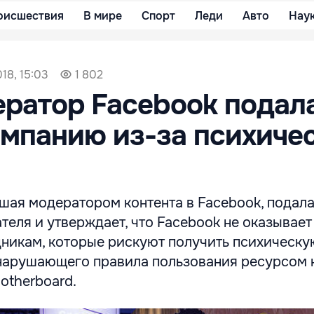
оисшествия
В мире
Спорт
Леди
Авто
Нау
18, 15:03
1 802
ратор Facebook подала
омпанию из-за психиче
ая модератором контента в Facebook, подала 
теля и утверждает, что Facebook не оказывае
никам, которые рискуют получить психическу
нарушающего правила пользования ресурсом к
otherboard.