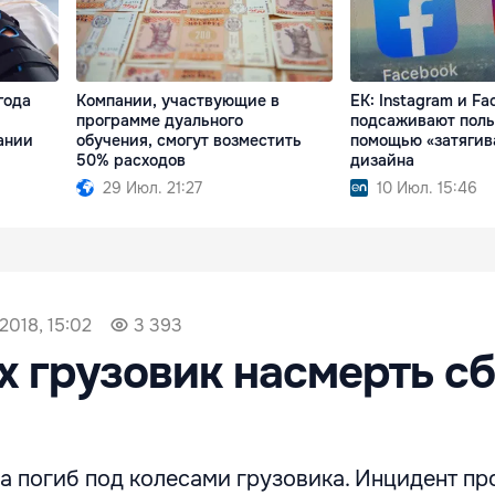
года
Компании, участвующие в
ЕК: Instagram и Fa
программе дуального
подсаживают поль
ании
обучения, смогут возместить
помощью «затяги
50% расходов
дизайна
29 Июл. 21:27
10 Июл. 15:46
2018, 15:02
3 393
х грузовик насмерть с
а погиб под колесами грузовика. Инцидент п