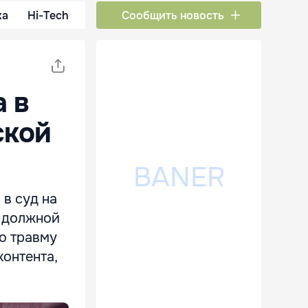
ка
Hi-Tech
Сообщить новость
 в
ской
в суд на
т должной
ю травму
онтента,