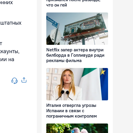
онних
что он гей
 штатных
т
Netflix запер актера внутри
ккаунты,
билборда в Голливуде ради
ии на
рекламы фильма
Италия отвергла угрозы
Испании в связи с
пограничным контролем