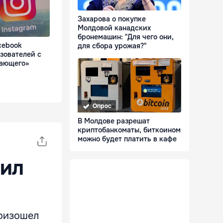
Захарова о покупке
Молдовой канадских
бронемашин: "Для чего они,
cebook
для сбора урожая?"
зователей с
вающего»
Опрос
В Молдове разрешат
криптобанкоматы, биткоином
можно будет платить в кафе
бил
роизошел