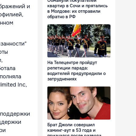
Обманули покупателей
ображений и
квартир в Сочи и прятались
в Молдове: их отправили
офилией,
обратно в РФ
анном
язанности"
оты
,
На Телецентре пройдут
ботала
репетиции парада:
водителей предупредили о
ыполняла
затруднениях
mited Inc,
у поддержки
оддержки
Брат Джоли совершил
ри
каминг-аут в 53 года и
признался после развода,