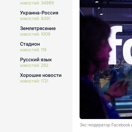
новостей:
34989
Украина-Россия
новостей:
8491
Землетрясение
новостей:
1009
Стадион
новостей:
119
Русский язык
новостей:
292
Хорошие новости
новостей:
1721
Экс-модератор Facebook 