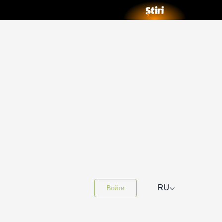
⌵
RU
Войти