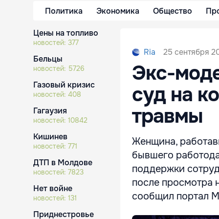
Политика
Экономика
Общество
Пр
Цены на топливо
новостей:
377
25 сентября 20
Ria
Бельцы
Экс-моде
новостей:
5726
Газовый кризис
суд на к
новостей:
408
травмы
Гагаузия
новостей:
10842
Кишинев
Женщина, работавш
новостей:
771
бывшего работода
ДТП в Молдове
поддержки сотруд
новостей:
7823
после просмотра 
Нет войне
сообщил портал M
новостей:
131
Приднестровье