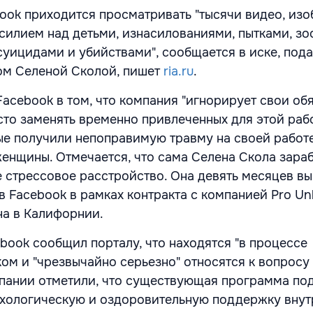
ok приходится просматривать "тысячи видео, из
силием над детьми, изнасилованиями, пытками, зо
суицидами и убийствами", сообщается в иске, под
м Селеной Сколой, пишет
ria.ru
.
аcebook в том, что компания "игнорирует свои об
сто заменять временно привлеченных для этой раб
ые получили непоправимую травму на своей работе
енщины. Отмечается, что сама Селена Скола зара
 стрессовое расстройство. Она девять месяцев в
 Facebook в рамках контракта с компанией Pro Unli
а в Калифорнии.
book сообщил порталу, что находятся "в процессе
ком и "чрезвычайно серьезно" относятся к вопрос
мпании отметили, что существующая программа п
ихологическую и оздоровительную поддержку внут