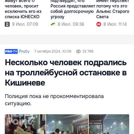
живут всего 17
подтвердит, что
имеет перспектив
человек, просит
Россия представляет
потому что это
исключить его из
собой долгосрочную
Альянс Старого
списка ЮНЕСКО
угрозу
Света
9 Июл. 07:09
8 Июл. 09:36
8 Июл. 11:14
Protv
7 октября 2024, 10:06
33 789
Несколько человек подрались
на троллейбусной остановке в
Кишиневе
Полиция пока не прокомментировала
ситуацию.