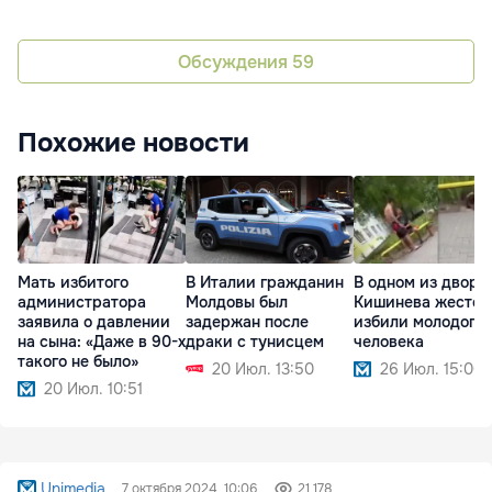
Обсуждения
59
Похожие новости
Мать избитого
В Италии гражданин
В одном из дворо
администратора
Молдовы был
Кишинева жесток
заявила о давлении
задержан после
избили молодого
на сына: «Даже в 90-х
драки с тунисцем
человека
такого не было»
20 Июл. 13:50
26 Июл. 15:00
20 Июл. 10:51
Unimedia
7 октября 2024, 10:06
21 178