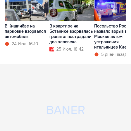
В Кишинёве на
В квартире на
Посольство Росс
парковке взорвался
Ботанике взорвалась
назвало взрыв в
автомобиль
граната: пострадали
Москве актом
два человека
устрашения
24 Июл. 16:10
итальянцев Киев
25 Июл. 18:42
5 дней назад