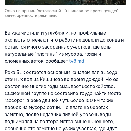
Одна из причин "затоплений" Кишинева во время дождей -
замусоренность реки Бык.
Ее уже чистили и углубляли, но профильные
эксперты отмечают, что работу не довели до конца и
остаются много засоренных участков, где есть
натуральные "плотины" из мусора, грязи и
сломанных веток, сообщает
tv8.md
Река Бык остается основным каналом для вывода
сточных вод из Кишинева во время дождей. Но ее
состояние многие годы вызывает беспокойство.
Съемочной группе не составило труда найти место
"засора", в реке длиной чуть более 150 км таких
пробок из мусора сотни. По влаге на берегах
заметно, после недавних ливней уровень воды
поднимался на полтора метра выше нынешнего,
особенно это заметно на узких участках, где идут