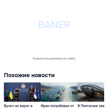
Разместить рекламу на сайте
Похожие новости
Вучич не верит в
Иран потребовал от
В Пентагоне заяв