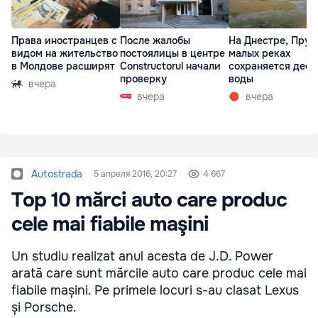
Права иностранцев с
После жалобы
На Днестре, Прут
видом на жительство
постоялицы в центре
малых реках
в Молдове расширят
Constructorul начали
сохраняется деф
проверку
воды
вчера
вчера
вчера
Autostrada
5 апреля 2016, 20:27
4 667
Top 10 mărci auto care produc
cele mai fiabile maşini
Un studiu realizat anul acesta de J.D. Power
arată care sunt mărcile auto care produc cele mai
fiabile mașini. Pe primele locuri s-au clasat Lexus
și Porsche.