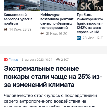
Кишиневский
Moldovagaz
Прибыль
аэропорт удвоил
возглавила рейтинг
южнокорейской 
прибыль
самых прибыльных
hynix выросла на
госпредприятий
1242% на фоне
14 Июл. 23:39
спроса на ИИ
31 Июл. 16:20
28 Июл. 17:27
Focus
31 августа 2023, 10:24
2 807
Экстремальные лесные
пожары стали чаще на 25% из-
за изменений климата
Человечество столкнулось с последствиями
своего антропогенного воздействия на
планету: рекордные глобальные температуры