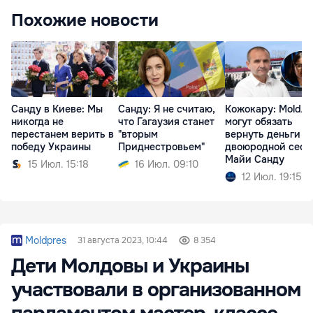
Похожие новости
Санду в Киеве: Мы
Санду: Я не считаю,
Кожокару: MoldA
никогда не
что Гагаузия станет
могут обязать
перестанем верить в
"вторым
вернуть деньги
победу Украины
Приднестровьем"
двоюродной сест
Майи Санду
15 Июл. 15:18
16 Июл. 09:10
12 Июл. 19:15
Moldpres
31 августа 2023, 10:44
8 354
Дети Молдовы и Украины
участвовали в организованном