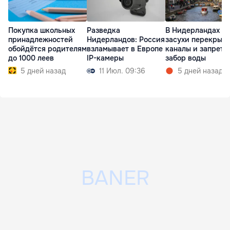
Покупка школьных
Разведка
В Нидерландах из
принадлежностей
Нидерландов: Россия
засухи перекрыл
обойдётся родителям
взламывает в Европе
каналы и запрети
до 1000 леев
IP-камеры
забор воды
5 дней назад
11 Июл. 09:36
5 дней назад