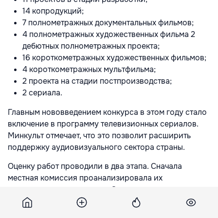
14 копродукций;
7 полнометражных документальных фильмов;
4 полнометражных художественных фильма 2
дебютных полнометражных проекта;
16 короткометражных художественных фильмов;
4 короткометражных мультфильма;
2 проекта на стадии постпроизводства;
2 сериала.
Главным нововведением конкурса в этом году стало
включение в программу телевизионных сериалов.
Минкульт отмечает, что это позволит расширить
поддержку аудиовизуального сектора страны.
Оценку работ проводили в два этапа. Сначала
местная комиссия проанализировала их
художественную ценность. Затем международное
жюри в составе Габриэле Брунненмайер, Крэицы
Нану и Джованни Роббиано оценило их