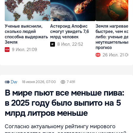
Ученые выяснили,
Астероид Апофис
Земля нагреваетс
сколько людей
смогут увидеть 7,6
быстрее, чем когд
способна выдержать
млрд человек
либо: ученые дел
Земля
неутешительный
8 Июл. 22:52
прогноз
9 Июл. 21:09
26 Июл. 21:00
Dw
18 июня 2026, 07:00
7 491
В мире пьют все меньше пива:
в 2025 году было выпито на 5
млрд литров меньше
Согласно актуальному рейтингу мирового