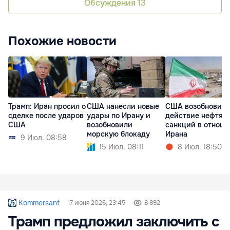
Обсуждения
13
Похожие новости
Трамп: Иран просил о
США нанесли новые
США возобновил
сделке после ударов
удары по Ирану и
действие нефтян
США
возобновили
санкций в отнош
морскую блокаду
Ирана
9 Июл. 08:58
15 Июл. 08:11
8 Июл. 18:50
Kommersant
17 июня 2026, 23:45
8 892
Трамп предложил заключить с