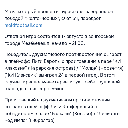
Матч, который прошел в Тирасполе, завершился
победой "желто-черных", счет 5:1, передает
moldfootball.com
Ответная игра состоится 17 августа в венгерском
городе Мезёкёвешд, начало – 21:00.
Победитель двухматчевого противостояния сыграет
в плей-офф Лиги Европы с проигравшим в паре "КИ
Клаксвик" (Фарерские острова) / "Молде" (Норвегия)
("КИ Клаксвик" выиграл 2:1 в первой игре). В этом
случае тираспольчане гарантируют себе групповой
этап одного из еврокубков.
Проигравший в двухматчевом противостоянии
сыграет в плей-офф Лиги Конференций с
победителем в паре "Балкани" (Косово) / "Линкольн
Ред Импс" (Гибралтар).