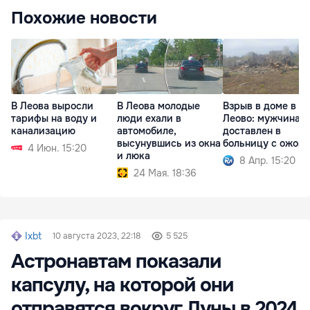
Похожие новости
В Леова выросли
В Леова молодые
Взрыв в доме в
тарифы на воду и
люди ехали в
Леово: мужчина
канализацию
автомобиле,
доставлен в
высунувшись из окна
больницу с ожог
4 Июн. 15:20
и люка
8 Апр. 15:20
24 Мая. 18:36
Ixbt
10 августа 2023, 22:18
5 525
Астронавтам показали
капсулу, на которой они
отправятся вокруг Луны в 2024