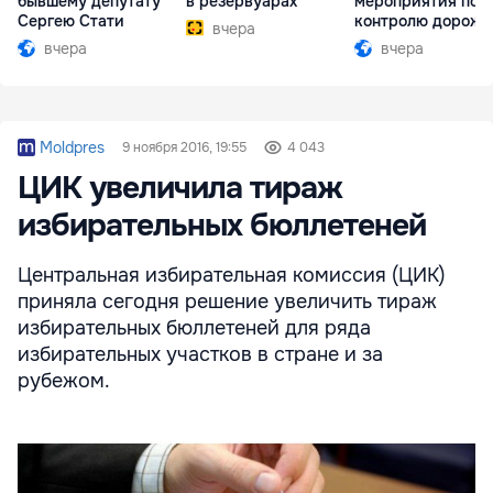
бывшему депутату
в резервуарах
мероприятия по
Сергею Стати
контролю дорожн
вчера
движения
вчера
вчера
Moldpres
9 ноября 2016, 19:55
4 043
ЦИК увеличила тираж
избирательных бюллетеней
Центральная избирательная комиссия (ЦИК)
приняла сегодня решение увеличить тираж
избирательных бюллетеней для ряда
избирательных участков в стране и за
рубежом.