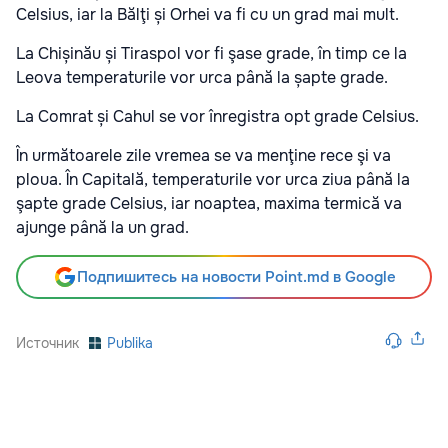
Celsius, iar la Bălţi și Orhei va fi cu un grad mai mult.
La Chișinău și Tiraspol vor fi şase grade, în timp ce la
Leova temperaturile vor urca până la șapte grade.
La Comrat și Cahul se vor înregistra opt grade Celsius.
În următoarele zile vremea se va menţine rece şi va
ploua. În Capitală, temperaturile vor urca ziua până la
şapte grade Celsius, iar noaptea, maxima termică va
ajunge până la un grad.
Подпишитесь на новости Point.md в Google
Источник
Publika