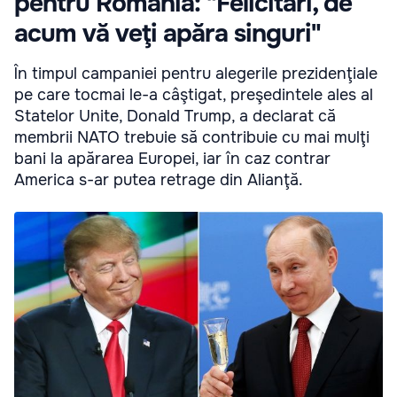
pentru România: "Felicitări, de
acum vă veţi apăra singuri"
În timpul campaniei pentru alegerile prezidenţiale
pe care tocmai le-a câştigat, preşedintele ales al
Statelor Unite, Donald Trump, a declarat că
membrii NATO trebuie să contribuie cu mai mulţi
bani la apărarea Europei, iar în caz contrar
America s-ar putea retrage din Alianţă.