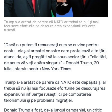
Trump s-a arătat de părere că NATO ar trebui să nu îşi mai
focuseze eforturile pe descurajarea expansiunii influenţei
ruseşti.
"Dacă nu putem fi remuneraţi cum se cuvine pentru
costul uriaş al armatei noastre care protejează alte ţări,
atunci da, aş fi pregătit să le spun acelor ţări «Felicitări,
de acum vă veţi apăra singuri»" - Donald Trump, 20
iulie, interviu pentru New York Times.
Trump s-a arătat de părere că NATO este depăşită şi ar
trebui să nu îşi mai focuseze eforturile pe descurajarea
expansiunii influenţei ruseşti, ci pe combaterea
terorismului şi pe problema migraţiei.
Donald Trump a fost, de-a lungul campaniei, un critic