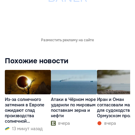
Разместить рекламу на сайте
Похожие новости
Из-за солнечного
Атаки в Чёрном море
Иран и Оман
затмения в Европе
ударили по мировым
согласовали мар
ожидают спад
поставкам зерна и
для судоходства 
производства
нефти
Ормузском проли
солнечной
вчера
вчера
электроэнергии
13 минут назад