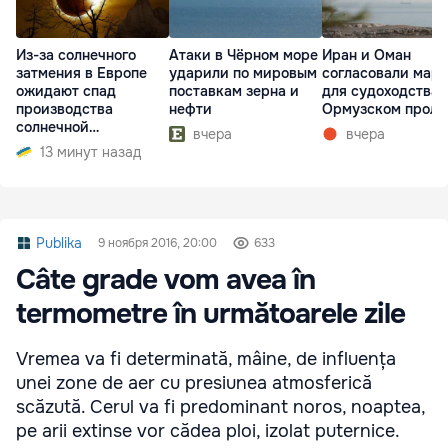
Из-за солнечного
Атаки в Чёрном море
Иран и Оман
затмения в Европе
ударили по мировым
согласовали мар
ожидают спад
поставкам зерна и
для судоходства 
производства
нефти
Ормузском проли
солнечной
вчера
вчера
электроэнергии
13 минут назад
Publika
9 ноября 2016, 20:00
633
Câte grade vom avea în
termometre în următoarele zile
Vremea va fi determinată, mâine, de influența
unei zone de aer cu presiunea atmosferică
scăzută. Cerul va fi predominant noros, noaptea,
pe arii extinse vor cădea ploi, izolat puternice.