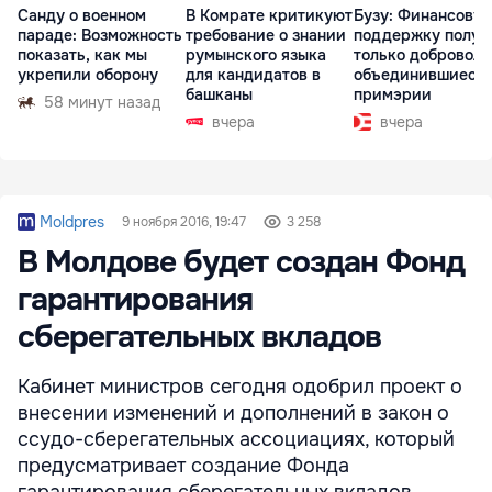
Санду о военном
В Комрате критикуют
Бузу: Финансову
параде: Возможность
требование о знании
поддержку получ
показать, как мы
румынского языка
только доброволь
укрепили оборону
для кандидатов в
объединившиеся
башканы
примэрии
58 минут назад
вчера
вчера
Moldpres
9 ноября 2016, 19:47
3 258
В Молдове будет создан Фонд
гарантирования
сберегательных вкладов
Кабинет министров сегодня одобрил проект о
внесении изменений и дополнений в закон о
ссудо-сберегательных ассоциациях, который
предусматривает создание Фонда