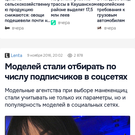
сельскохозяйственну
трассы в Каушанском
европейские
ю продукцию
районе выделят 17,5
требования к
снижаются: овощи
млн леев
грузовым
подешевели почти на
автомобилям
вчера
30%
вчера
вчера
Lenta
9 ноября 2016, 20:02
2 878
Моделей стали отбирать по
числу подписчиков в соцсетях
Модельные агентства при выборе манекенщиц
стали учитывать не только их параметры, но и
популярность моделей в социальных сетях.