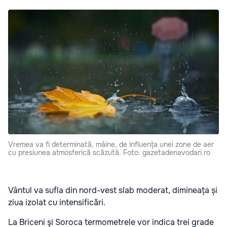
Vremea va fi determinată, mâine, de influența unei zone de aer
cu presiunea atmosferică scăzută. Foto: gazetadenavodari.ro
Vântul va sufla din nord-vest slab moderat, dimineața și
ziua izolat cu intensificări.
La Briceni şi Soroca termometrele vor indica trei grade