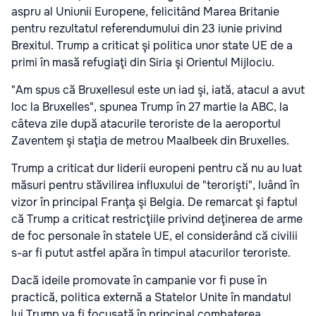
aspru al Uniunii Europene, felicitând Marea Britanie
pentru rezultatul referendumului din 23 iunie privind
Brexitul. Trump a criticat şi politica unor state UE de a
primi în masă refugiaţi din Siria şi Orientul Mijlociu.
"Am spus că Bruxellesul este un iad şi, iată, atacul a avut
loc la Bruxelles", spunea Trump în 27 martie la ABC, la
câteva zile după atacurile teroriste de la aeroportul
Zaventem şi staţia de metrou Maalbeek din Bruxelles.
Trump a criticat dur liderii europeni pentru că nu au luat
măsuri pentru stăvilirea influxului de "terorişti", luând în
vizor în principal Franţa şi Belgia. De remarcat şi faptul
că Trump a criticat restricţiile privind deţinerea de arme
de foc personale în statele UE, el considerând că civilii
s-ar fi putut astfel apăra în timpul atacurilor teroriste.
Dacă ideile promovate în campanie vor fi puse în
practică, politica externă a Statelor Unite în mandatul
lui Trump va fi focusată în principal combaterea