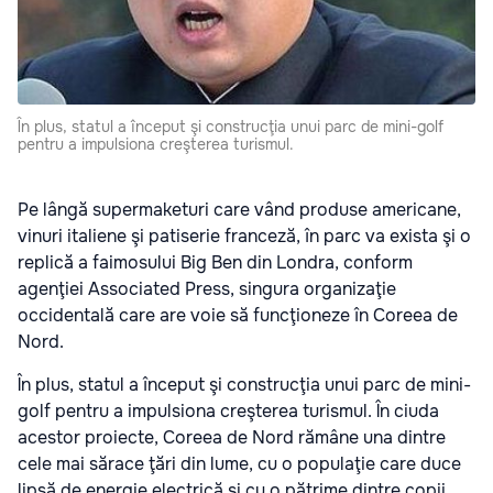
În plus, statul a început şi construcţia unui parc de mini-golf
pentru a impulsiona creşterea turismul.
Pe lângă supermaketuri care vând produse americane,
vinuri italiene şi patiserie franceză, în parc va exista şi o
replică a faimosului Big Ben din Londra, conform
agenţiei Associated Press, singura organizaţie
occidentală care are voie să funcţioneze în Coreea de
Nord.
În plus, statul a început şi construcţia unui parc de mini-
golf pentru a impulsiona creşterea turismul. În ciuda
acestor proiecte, Coreea de Nord rămâne una dintre
cele mai sărace ţări din lume, cu o populaţie care duce
lipsă de energie electrică şi cu o pătrime dintre copii