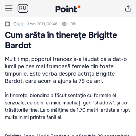
RU
Click
1 мая 2013, 00:46
1 091
Cum arăta în tinereţe Brigitte
Bardot
Mult timp, poporul francez s-a lăudat că a dat-o
lumii pe cea mai frumoasă femeie din toate
timpurile. Este vorba despre actriţa Brigitte
Bardot, care acum a ajuns la 78 de ani.
În tinereţe, blondina a făcut sentaţie cu formele ei
senzuale, cu ochii ei mici, machiaţi gen "shadow", şi cu
trăsăturile fine. La o înălţime de 1,70 metri, artista a rupt
multe inimi printre fanii ei.