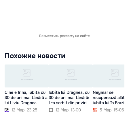
Разместить рекламу на сайте
Похожие новости
Cine e Irina, iubita cu
Iubita lui Dragnea, cu
Neymar se
30 de ani mai tânără a
30 de ani mai tânără:
recuperează alătur
lui Liviu Dragnea
L-a sorbit din priviri
iubita lui în Brazilia
12 Мар. 23:25
12 Мар. 13:00
5 Мар. 15:06