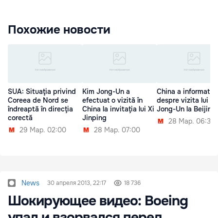
Похожие новости
SUA: Situaţia privind
Kim Jong-Un a
China a informat 
Coreea de Nord se
efectuat o vizită în
despre vizita lui K
îndreaptă în direcţia
China la invitaţia lui Xi
Jong-Un la Beijing
corectă
Jinping
28 Мар. 06:30
29 Мар. 02:00
28 Мар. 07:00
News
30 апреля 2013, 22:17
18 736
Шокирующее видео: Boeing
упал и взорвался перед