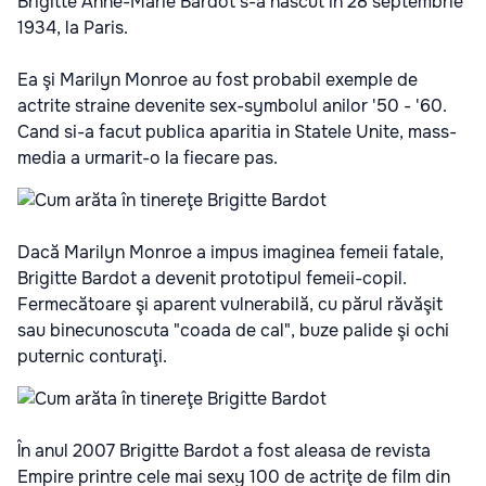
Brigitte Anne-Marie Bardot s-a născut in 28 septembrie
1934, la Paris.
Ea şi Marilyn Monroe au fost probabil exemple de
actrite straine devenite sex-symbolul anilor '50 - '60.
Cand si-a facut publica aparitia in Statele Unite, mass-
media a urmarit-o la fiecare pas.
Dacă Marilyn Monroe a impus imaginea femeii fatale,
Brigitte Bardot a devenit prototipul femeii-copil.
Fermecătoare şi aparent vulnerabilă, cu părul răvăşit
sau binecunoscuta "coada de cal", buze palide şi ochi
puternic conturaţi.
În anul 2007 Brigitte Bardot a fost aleasa de revista
Empire printre cele mai sexy 100 de actriţe de film din