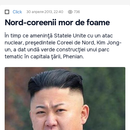
Click
30 апреля 2013, 22:40
736
Nord-coreenii mor de foame
În timp ce ameninţă Statele Unite cu un atac
nuclear, preşedintele Coreei de Nord, Kim Jong-
un, a dat undă verde construcţiei unui parc
tematic în capitala ţării, Phenian.