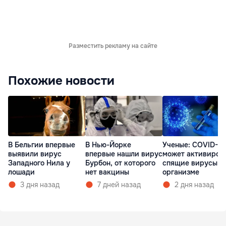
Разместить рекламу на сайте
Похожие новости
В Бельгии впервые
В Нью-Йорке
Ученые: COVID-19
выявили вирус
впервые нашли вирус
может активиров
Западного Нила у
Бурбон, от которого
спящие вирусы в
лошади
нет вакцины
организме
3 дня назад
7 дней назад
2 дня назад