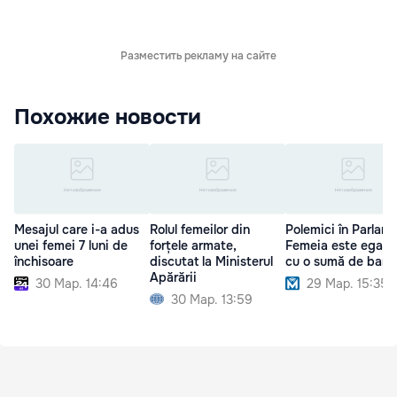
Разместить рекламу на сайте
Похожие новости
Mesajul care i-a adus
Rolul femeilor din
Polemici în Parlame
unei femei 7 luni de
forțele armate,
Femeia este egala
închisoare
discutat la Ministerul
cu o sumă de bani
Apărării
30 Мар. 14:46
29 Мар. 15:35
30 Мар. 13:59