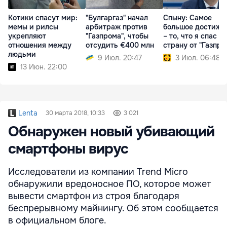
Котики спасут мир:
"Булгаргаз" начал
Спыну: Cамое
мемы и рилсы
арбитраж против
большое достиже
укрепляют
"Газпрома", чтобы
– то, что я спас
отношения между
отсудить €400 млн
страну от "Газпро
людьми
9 Июл. 20:47
3 Июл. 06:48
13 Июн. 22:00
Lenta
30 марта 2018, 10:33
3 021
Обнаружен новый убивающий
смартфоны вирус
Исследователи из компании Trend Micro
обнаружили вредоносное ПО, которое может
вывести смартфон из строя благодаря
беспрерывному майнингу. Об этом сообщается
в официальном блоге.