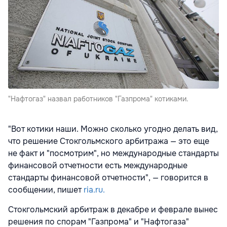
"Нафтогаз" назвал работников "Газпрома" котиками.
"Вот котики наши. Можно сколько угодно делать вид,
что решение Стокгольмского арбитража — это еще
не факт и "посмотрим", но международные стандарты
финансовой отчетности есть международные
стандарты финансовой отчетности", — говорится в
сообщении, пишет
ria.ru.
Стокгольмский арбитраж в декабре и феврале вынес
решения по спорам "Газпрома" и "Нафтогаза"