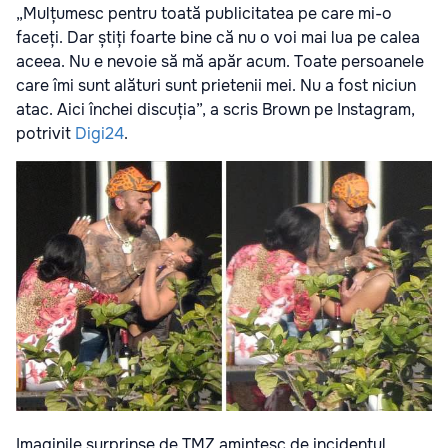
„Mulțumesc pentru toată publicitatea pe care mi-o
faceți. Dar știți foarte bine că nu o voi mai lua pe calea
aceea. Nu e nevoie să mă apăr acum. Toate persoanele
care îmi sunt alături sunt prietenii mei. Nu a fost niciun
atac. Aici închei discuția”, a scris Brown pe Instagram,
potrivit
Digi24
.
Imaginile surprinse de TMZ amintesc de incidentul