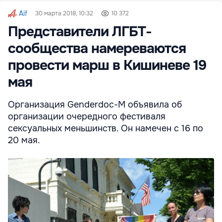
Aif
30 марта 2018, 10:32
10 372
Представители ЛГБТ-
сообщества намереваются
провести марш в Кишиневе 19
мая
Организация Genderdoc-M объявила об
организации очередного фестиваля
сексуальных меньшинств. Он намечен с 16 по
20 мая.