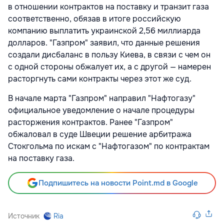
в отношении контрактов на поставку и транзит газа
соответственно, обязав в итоге российскую
компанию выплатить украинской 2,56 миллиарда
долларов. "Газпром" заявил, что данные решения
создали дисбаланс в пользу Киева, в связи с чем он
с одной стороны обжалует их, а с другой — намерен
расторгнуть сами контракты через этот же суд.
В начале марта "Газпром" направил "Нафтогазу"
официальное уведомление о начале процедуры
расторжения контрактов. Ранее "Газпром"
обжаловал в суде Швеции решение арбитража
Стокгольма по искам с "Нафтогазом" по контрактам
на поставку газа.
Подпишитесь на новости Point.md в Google
Источник
Ria