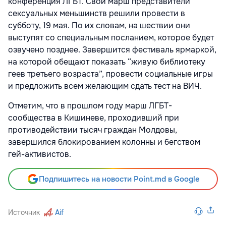
конференция ЛГБТ. Свой марш представители
сексуальных меньшинств решили провести в
субботу, 19 мая. По их словам, на шествии они
выступят со специальным посланием, которое будет
озвучено позднее. Завершится фестиваль ярмаркой,
на которой обещают показать “живую библиотеку
геев третьего возраста”, провести социальные игры
и предложить всем желающим сдать тест на ВИЧ.
Отметим, что в прошлом году марш ЛГБТ-
сообщества в Кишиневе, проходивший при
противодействии тысяч граждан Молдовы,
завершился блокированием колонны и бегством
гей-активистов.
Подпишитесь на новости Point.md в Google
Источник
Aif