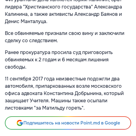
лидера "Христианского государства" Александра
Калинина, а также активисты Александр Баянов и
Денис Манталуца.
Все обвиняемые признали свою вину и заключили
сделку со следствием.
Ранее прокуратура просила суд приговорить
обвиняемых к 2 годам и 6 месяцам лишения
свободы.
11 сентября 2017 года неизвестные подожгли два
автомобиля, припаркованных возле московского
офиса адвоката Константина Добрынина, который
защищает Учителя. Машины также осыпали
листовками "за Матильду гореть".
Подпишитесь на новости Point.md в Google