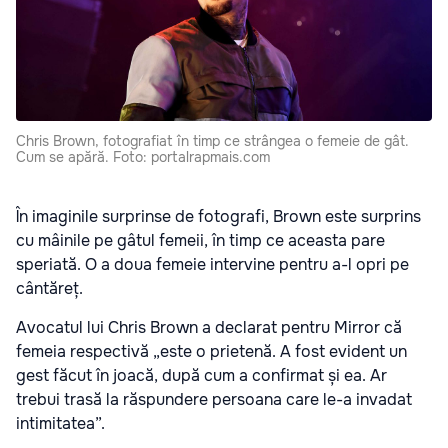
Chris Brown, fotografiat în timp ce strângea o femeie de gât.
Cum se apără. Foto: portalrapmais.com
În imaginile surprinse de fotografi, Brown este surprins
cu mâinile pe gâtul femeii, în timp ce aceasta pare
speriată. O a doua femeie intervine pentru a-l opri pe
cântăreț.
Avocatul lui Chris Brown a declarat pentru Mirror că
femeia respectivă „este o prietenă. A fost evident un
gest făcut în joacă, după cum a confirmat și ea. Ar
trebui trasă la răspundere persoana care le-a invadat
intimitatea”.