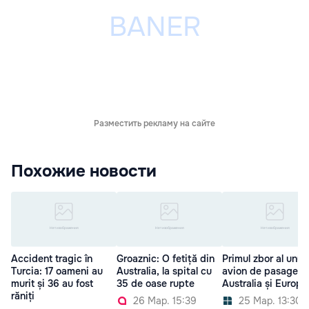
Разместить рекламу на сайте
Похожие новости
Accident tragic în
Groaznic: O fetiță din
Primul zbor al unui
Turcia: 17 oameni au
Australia, la spital cu
avion de pasageri î
murit și 36 au fost
35 de oase rupte
Australia și Europa
răniți
26 Мар. 15:39
25 Мар. 13:30