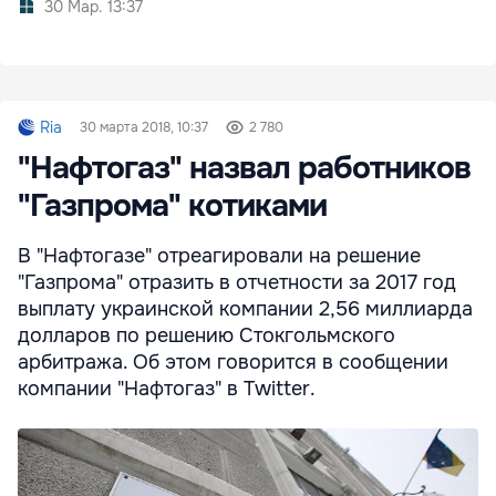
30 Мар. 13:37
Ria
30 марта 2018, 10:37
2 780
"Нафтогаз" назвал работников
"Газпрома" котиками
В "Нафтогазе" отреагировали на решение
"Газпрома" отразить в отчетности за 2017 год
выплату украинской компании 2,56 миллиарда
долларов по решению Стокгольмского
арбитража. Об этом говорится в сообщении
компании "Нафтогаз" в Twitter.