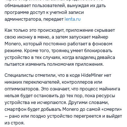
обманывает пользователей, вынуждая их дать
программе доступ к учетной записи
администратора, передает
lenta.ru
Как только это происходит, приложение скрывает
свою иконку в меню, а затем запускает майнер
Monero, который постоянно работает в фоновом
режиме. Кроме того, троянец умеет блокировать
устройство в тех случаях, когда владелец девайса
пытается изменить полномочия приложения.
Специалисты отметили, что в коде HideMiner нет
никаких переключателей, контроллеров или
оптимизаторов. Это означает, что процесс майнинга
нельзя будет остановить до тех пор, пока ресурсы
устройства не исчерпаются. Другими словами,
смартфон будет добывать Monero до самой «смерти»
— рано или поздно устройство перегреется и выйдет
из строя.