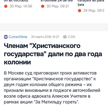
un alt microbuz
în ultimele 24 de ore
cetățeni au părăsit
țara
30 Мар. 14:06
30 Мар. 09:21
29 Мар. 09:50
Currenttime
30 марта 2018, 10:27
2 010
Членам "Христианского
государства" дали по два года
колонии
В Москве суд приговорил троих активистов
организации "Христианское государство" к
двум годам колонии общего режима – их
признали виновными в поджоге автомобилей
возле офиса адвоката Алексея Учителя в
рамках акции "За Матильду гореть".