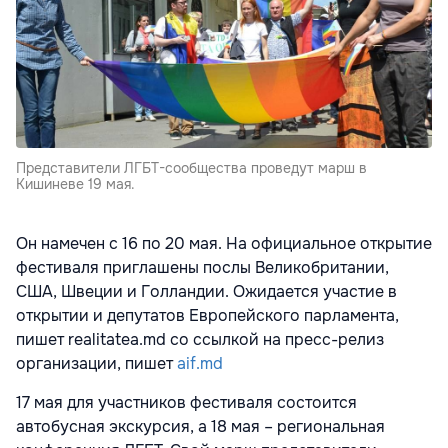
Представители ЛГБТ-сообщества проведут марш в
Кишиневе 19 мая.
Он намечен с 16 по 20 мая. На официальное открытие
фестиваля приглашены послы Великобритании,
США, Швеции и Голландии. Ожидается участие в
открытии и депутатов Европейского парламента,
пишет realitatea.md со ссылкой на пресс-релиз
организации, пишет
aif.md
17 мая для участников фестиваля состоится
автобусная экскурсия, а 18 мая – региональная