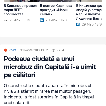
В Кишиневе прошел
В центре Кишинева
В Кишиневе деся
марш ЛГБТ-
проходит «Марш
людей участвуют
сообщества
семьи»
марше памяти
Людмилы Вартик
21 Июн. 15:14
20 Июн. 11:28
29 Мар. 13:30
Point
30 марта 2018, 10:32
2 234
Podeaua ciudată a unui
microbuz din Capitală i-a uimit
pe călători
O construcție ciudată apărută în microbuzul
nr.186 a stârnit mirarea mai multor pasageri.
Incidentul a fost surprins în Capitală în timpul
unei călătorii.