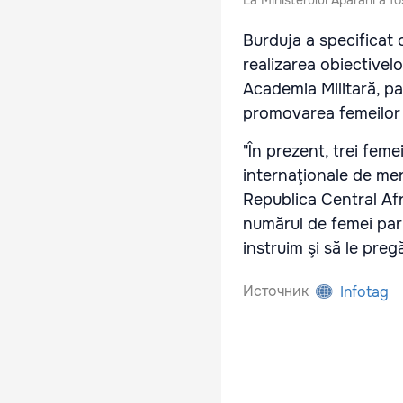
La Ministerului Apărării a fo
Burduja a specificat c
realizarea obiectivelo
Academia Militară, pa
promovarea femeilor 
"În prezent, trei feme
internaţionale de menţ
Republica Central Af
numărul de femei part
instruim şi să le pre
Источник
Infotag