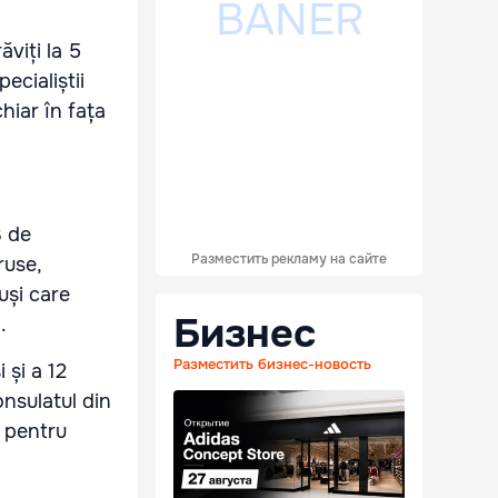
ăviți la 5
pecialiștii
hiar în fața
3 de
Разместить рекламу на сайте
ruse,
uși care
Бизнес
d
.
Разместить бизнес-новость
 și a 12
nsulatul din
ă pentru