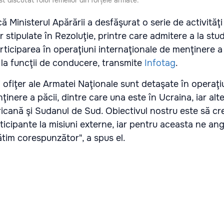
st discutat rolul femeilor din forțele armate.
ă Ministerul Apărării a desfăşurat o serie de activităţ
r stipulate în Rezoluţie, printre care admitere a la studi
rticiparea în operaţiuni internaţionale de menţinere a 
la funcţii de conducere, transmite
Infotag
.
i ofiţer ale Armatei Naţionale sunt detaşate în operaţi
inere a păcii, dintre care una este în Ucraina, iar alte
ricană şi Sudanul de Sud. Obiectivul nostru este să c
icipante la misiuni externe, iar pentru aceasta ne an
gătim corespunzător", a spus el.