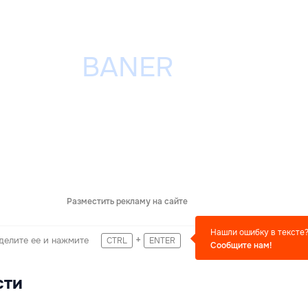
Разместить рекламу на сайте
Нашли ошибку в тексте
+
делите ее и нажмите
CTRL
ENTER
Сообщите нам!
сти