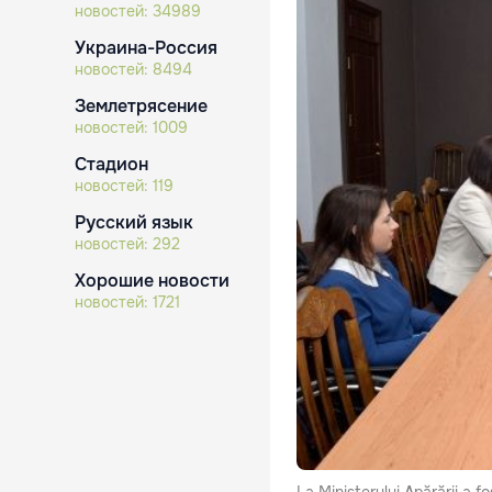
новостей:
34989
Украина-Россия
новостей:
8494
Землетрясение
новостей:
1009
Стадион
новостей:
119
Русский язык
новостей:
292
Хорошие новости
новостей:
1721