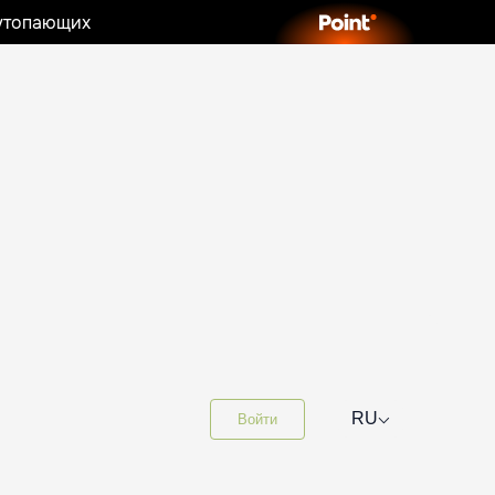
 утопающих
⌵
RU
Войти