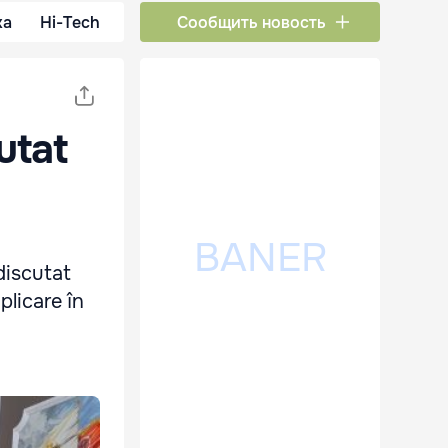
ка
Hi-Tech
Сообщить новость
utat
discutat
aplicare în