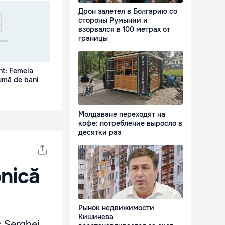
Дрон залетел в Болгарию со
стороны Румынии и
взорвался в 100 метрах от
границы
nt: Femeia
sumă de bani
Молдаване переходят на
кофе: потребление выросло в
десятки раз
onică
Рынок недвижимости
Кишинева
s Serghei