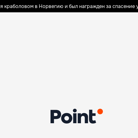
я краболовом в Норвегию и был награжден за спасение