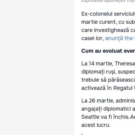
Expulzarea diplomaților ruș
Ex-colonelul serviciulu
martie curent, cu sub
care investighează ca
casei lor,
anunță the 
Cum au evoluat eve
La 14 martie, Theres
diplomați ruși, suspect
trebuie să părăsească
activează în Regatul U
La 26 martie, adminis
angajați diplomatici 
Seattle va fi închis.
A
acest lucru.