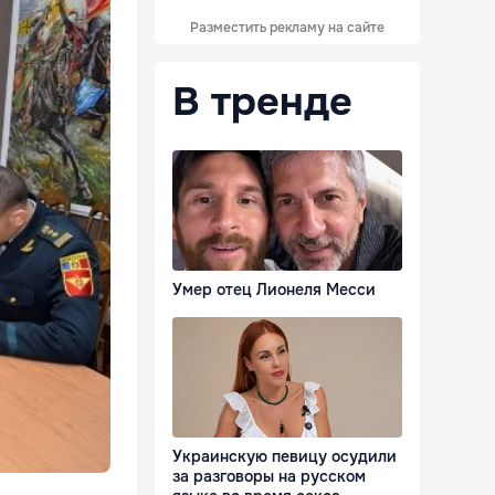
Разместить рекламу на сайте
В тренде
Умер отец Лионеля Месси
Украинскую певицу осудили
за разговоры на русском