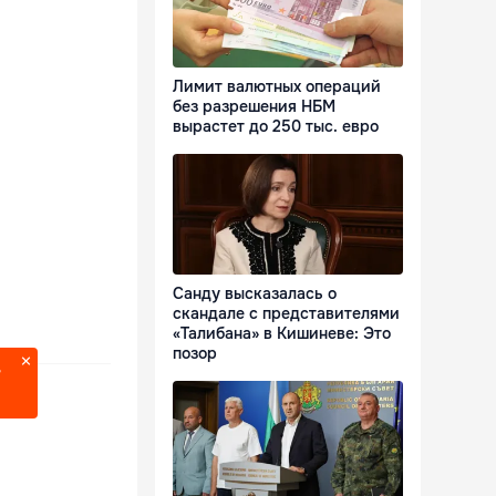
Лимит валютных операций
без разрешения НБМ
вырастет до 250 тыс. евро
Санду высказалась о
скандале с представителями
«Талибана» в Кишиневе: Это
позор
?