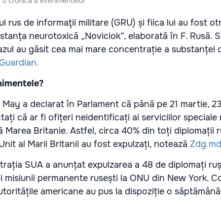
i: o cronică a evenimentelor
i rus de informaţii militare (GRU) și fiica lui au fost otr
stanța neurotoxică „Noviciok”, elaborată în F. Rusă.
S
zul au găsit cea mai mare concentrație a substanței c
Guardian.
nimentele?
a May a declarat în Parlament că până pe 21 martie, 2
ați că ar fi ofițeri neidentificați ai serviciilor speciale 
 Marea Britanie. Astfel, c
irca 40% din toți diplomații r
nit al Marii Britanii au fost expulzați, notează
Zdg.m
trația SUA a anunțat expulzarea a 48 de diplomați ruși
ai misiunii permanente rusești la ONU din New York.
Co
utoritățile americane au pus la dispoziție o săptămân