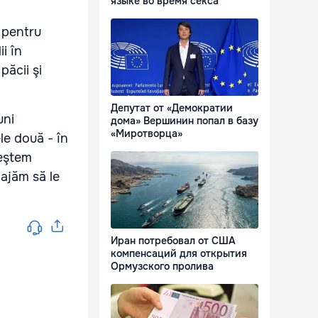
языке во время секса
i pentru
i în
păcii şi
Депутат от «Демократии
uni
дома» Вершинин попал в базу
«Миротворца»
le două - în
reştem
gajăm să le
Иран потребовал от США
компенсаций для открытия
Ормузского пролива