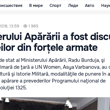
оисшествия
В мире
Спорт
Леди
Авто
Нау
018, 13:59
1 965
rului Apărării a fost disc
ilor din forțele armate
e stat al Ministerului Apărării, Radu Burduja, şi
rimară de ţară a UN Women, Asya Varbanova, au 
ltură şi Istorie Militară, modalităţile de punere în 
de apărare a prevederilor Programului naţional de
luţiei 1325.