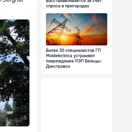
восстанавливается за счет
спроса в пригородах
Более 30 специалистов ГП
Moldelectrica устраняют
повреждения ЛЭП Бельцы-
Днестровск