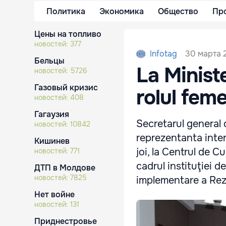
Политика
Экономика
Общество
Пр
Цены на топливо
новостей:
377
30 марта 2
Infotag
Бельцы
La Ministe
новостей:
5726
Газовый кризис
rolul feme
новостей:
408
Гагаузия
Secretarul general d
новостей:
10842
reprezentanta inte
Кишинев
joi, la Centrul de Cu
новостей:
771
cadrul instituţiei 
ДТП в Молдове
новостей:
7825
implementare a Rezo
Нет войне
новостей:
131
Приднестровье