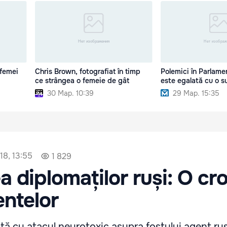
 femei
Chris Brown, fotografiat în timp
Polemici în Parlame
ce strângea o femeie de gât
este egalată cu o 
30 Мар. 10:39
29 Мар. 15:35
18, 13:55
1 829
a diplomaților ruși: O cr
ntelor
tă cu atacul neurotoxic asupra fostului agent ru