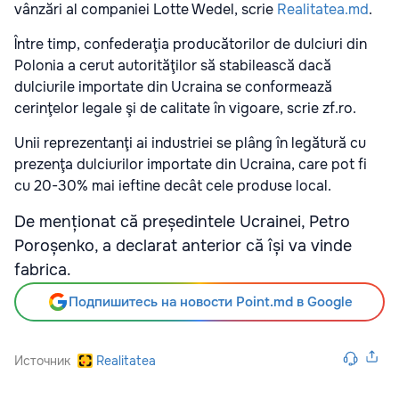
vânzări al companiei Lotte Wedel, scrie
Realitatea.md
.
Între timp, confederaţia producătorilor de dulciuri din
Polonia a cerut autorităţilor să stabilească dacă
dulciurile importate din Ucraina se conformează
cerinţelor legale şi de calitate în vigoare, scrie zf.ro.
Unii reprezentanţi ai industriei se plâng în legătură cu
prezenţa dulciurilor importate din Ucraina, care pot fi
cu 20-30% mai ieftine decât cele produse local.
De menționat că președintele Ucrainei, Petro
Poroșenko, a declarat anterior că își va vinde
fabrica.
Подпишитесь на новости Point.md в Google
Источник
Realitatea