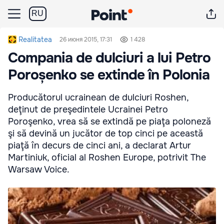
RU
Realitatea
26 июня 2015, 17:31
1 428
Compania de dulciuri a lui Petro
Poroșenko se extinde în Polonia
Producătorul ucrainean de dulciuri Roshen,
deţinut de preşedintele Ucrainei Petro
Poroşenko, vrea să se extindă pe piaţa poloneză
şi să devină un jucător de top cinci pe această
piaţă în decurs de cinci ani, a declarat Artur
Martiniuk, oficial al Roshen Europe, potrivit The
Warsaw Voice.