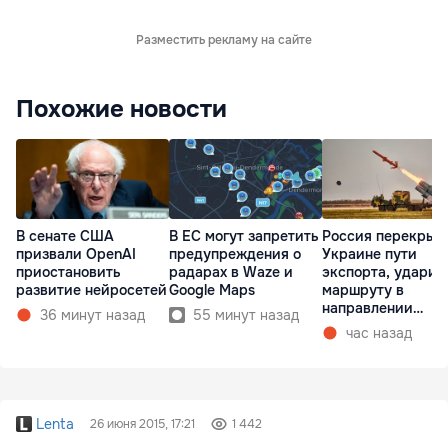
Разместить рекламу на сайте
Похожие новости
В сенате США
В ЕС могут запретить
Россия перекрыв
призвали OpenAI
предупреждения о
Украине пути
приостановить
радарах в Waze и
экспорта, ударив
развитие нейросетей
Google Maps
маршруту в
направлении
36 минут назад
55 минут назад
Молдовы
час назад
Lenta
26 июня 2015, 17:21
1 442