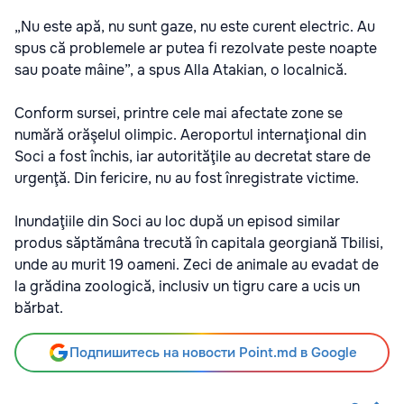
„Nu este apă, nu sunt gaze, nu este curent electric. Au
spus că problemele ar putea fi rezolvate peste noapte
sau poate mâine”, a spus Alla Atakian, o localnică.
Conform sursei, printre cele mai afectate zone se
numără orăşelul olimpic. Aeroportul internaţional din
Soci a fost închis, iar autorităţile au decretat stare de
urgenţă. Din fericire, nu au fost înregistrate victime.
Inundaţiile din Soci au loc după un episod similar
produs săptămâna trecută în capitala georgiană Tbilisi,
unde au murit 19 oameni. Zeci de animale au evadat de
la grădina zoologică, inclusiv un tigru care a ucis un
bărbat.
Подпишитесь на новости Point.md в Google