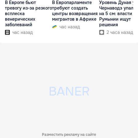
В Европе бьют
В Европарламенте
Уровень Дуная у
тревогу из-за резкого
требуют создать
Чернаводэ упал 
всплеска
центры возвращения
на 5 см: власти
венерических
мигрантов в Африке
Румынии ищут
заболеваний
решения
час назад
час назад
2 часа назад
Разместить рекламу на сайте