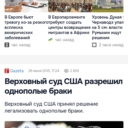
В Европе бьют
В Европарламенте
Уровень Дуная у
тревогу из-за резкого
требуют создать
Чернаводэ упал 
всплеска
центры возвращения
на 5 см: власти
венерических
мигрантов в Африке
Румынии ищут
заболеваний
решения
час назад
час назад
2 часа назад
Gazeta
26 июня 2015, 17:24
2 839
Верховный суд США разрешил
однополые браки
Верховный суд США принял решение
легализовать однополые браки.