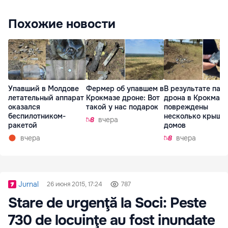
Похожие новости
Упавший в Молдове
Фермер об упавшем в
В результате пад
летательный аппарат
Крокмазе дроне: Вот
дрона в Крокмазе
оказался
такой у нас подарок
повреждены
беспилотником-
несколько крыш
вчера
ракетой
домов
вчера
вчера
Jurnal
26 июня 2015, 17:24
787
Stare de urgenţă la Soci: Peste
730 de locuinţe au fost inundate