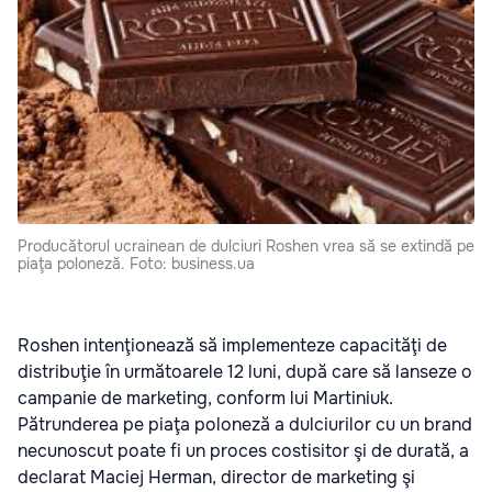
Producătorul ucrainean de dulciuri Roshen vrea să se extindă pe
piaţa poloneză. Foto: business.ua
Roshen intenţionează să implementeze capacităţi de
distribuţie în următoarele 12 luni, după care să lanseze o
campanie de marketing, conform lui Martiniuk.
Pătrunderea pe piaţa poloneză a dulciurilor cu un brand
necunoscut poate fi un proces costisitor şi de durată, a
declarat Maciej Herman, director de marketing şi