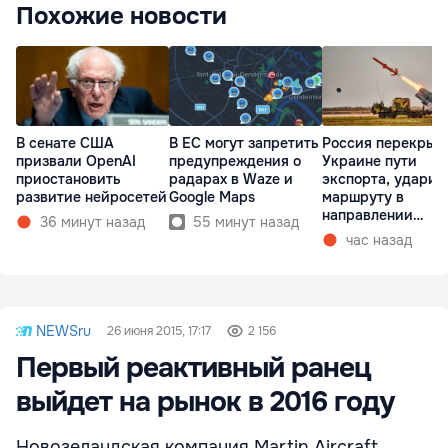
Похожие новости
В сенате США
В ЕС могут запретить
Россия перекрыв
призвали OpenAI
предупреждения о
Украине пути
приостановить
радарах в Waze и
экспорта, ударив
развитие нейросетей
Google Maps
маршруту в
направлении
36 минут назад
55 минут назад
Молдовы
час назад
NEWSru
26 июня 2015, 17:17
2 156
Первый реактивный ранец
выйдет на рынок в 2016 году
Новозеландская компания Martin Aircraft