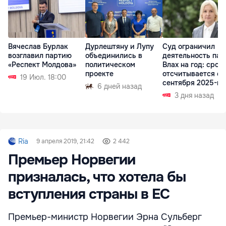
Вячеслав Бурлак
Дурлештяну и Лупу
Суд ограничил
возглавил партию
объединились в
деятельность пар
«Респект Молдова»
политическом
Влах на год: срок
проекте
отсчитывается с
19 Июл. 18:00
сентября 2025-го
6 дней назад
3 дня назад
Ria
9 апреля 2019, 21:42
2 442
Премьер Норвегии
призналась, что хотела бы
вступления страны в ЕС
Премьер-министр Норвегии Эрна Сульберг