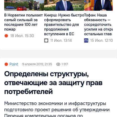
В Норвегии полыхает
Книрш: Нужно быстро
Тофан: Наша
самый сильный за
сформировать
обязанность —
последние 100 лет
правительство для
сосредоточить
пожар
продолжения
усилия на открыт
вступления в ЕС
остальных глав
18 Июл. 15:30
11 Июл. 13:14
15 Июл. 12:10
Point
9 апреля 2019, 21:35
1 917
Определены структуры,
отвечающие за защиту прав
потребителей
Министерство экономики и инфраструктуры
подготовило проект решения об утверждении
Перечня компетентных органов по