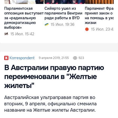
Парламентская
Сийярто ушел из
Парламент Фран
оппозиция выступает
парламента Венгрии
принял закон о п
за «радикальную
ради работы в BYD
на помощь в уход
демократизацию
жизни
15 Июл. 19:36
выборов»
15 Июл. 23:43
15 Июл. 15:42
Korrespondent
9 апреля 2019, 21:55
923
В Австралии правую партию
переименовали в "Желтые
жилеты"
Австралийская ультраправая партия во
вторник, 9 апреля, официально сменила
название на Желтые жилеты Австралии.