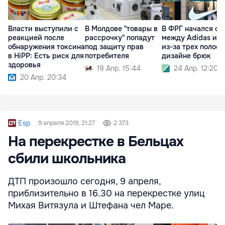
Власти выступили с
В Молдове "товары в
В ФРГ начался су
реакцией после
рассрочку" попадут
между Adidas и N
обнаружения токсина
под защиту прав
из-за трех полосо
в HiPP: Есть риск для
потребителя
дизайне брюк
здоровья
19 Апр. 15:44
24 Апр. 12:20
20 Апр. 20:34
Esp
9 апреля 2019, 21:27
2 373
На перекрестке в Бельцах
сбили школьника
ДТП произошло сегодня, 9 апреля,
приблизительно в 16.30 на перекрестке улиц
Михая Витязула и Штефана чел Маре.