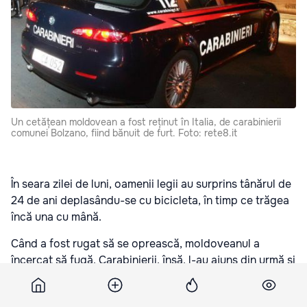
Un cetățean moldovean a fost reținut în Italia, de carabinierii
comunei Bolzano, fiind bănuit de furt. Foto: rete8.it
În seara zilei de luni, oamenii legii au surprins tânărul de
24 de ani deplasându-se cu bicicleta, în timp ce trăgea
încă una cu mână.
Când a fost rugat să se oprească, moldoveanul a
încercat să fugă. Carabinierii, însă, l-au ajuns din urmă și
l-au imobilizat.
După verificărea documentelor de identitate, polițiștii