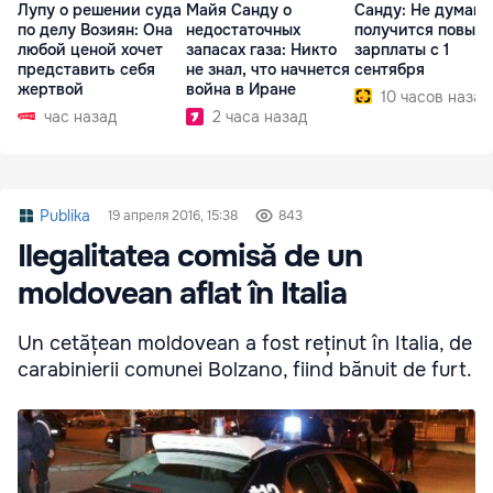
Лупу о решении суда
Майя Санду о
Санду: Не думаю,
по делу Возиян: Она
недостаточных
получится повыс
любой ценой хочет
запасах газа: Никто
зарплаты с 1
представить себя
не знал, что начнется
сентября
жертвой
война в Иране
10 часов назад
час назад
2 часа назад
Publika
19 апреля 2016, 15:38
843
Ilegalitatea comisă de un
moldovean aflat în Italia
Un cetățean moldovean a fost reținut în Italia, de
carabinierii comunei Bolzano, fiind bănuit de furt.