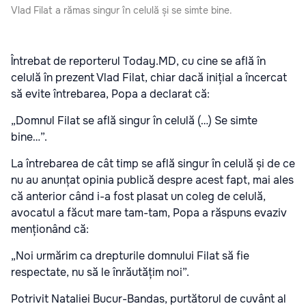
Vlad Filat a rămas singur în celulă și se simte bine.
Întrebat de reporterul Today.MD, cu cine se află în
celulă în prezent Vlad Filat, chiar dacă inițial a încercat
să evite întrebarea, Popa a declarat că:
„Domnul Filat se află singur în celulă (…) Se simte
bine…”.
La întrebarea de cât timp se află singur în celulă și de ce
nu au anunțat opinia publică despre acest fapt, mai ales
că anterior când i-a fost plasat un coleg de celulă,
avocatul a făcut mare tam-tam, Popa a răspuns evaziv
menționând că:
„Noi urmărim ca drepturile domnului Filat să fie
respectate, nu să le înrăutățim noi”.
Potrivit Nataliei Bucur-Bandas, purtătorul de cuvânt al