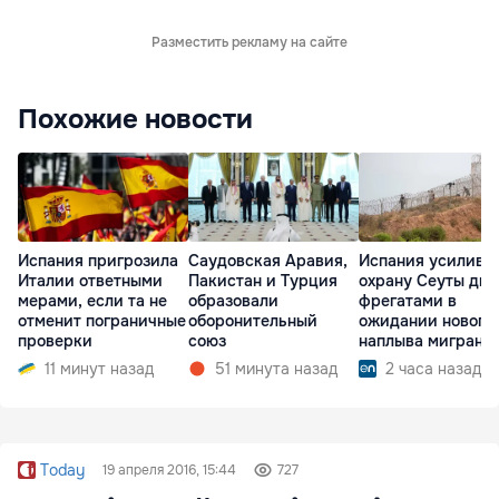
Разместить рекламу на сайте
Похожие новости
Испания пригрозила
Саудовская Аравия,
Испания усилива
Италии ответными
Пакистан и Турция
охрану Сеуты дв
мерами, если та не
образовали
фрегатами в
отменит пограничные
оборонительный
ожидании нового
проверки
союз
наплыва мигрант
11 минут назад
51 минута назад
2 часа назад
Today
19 апреля 2016, 15:44
727