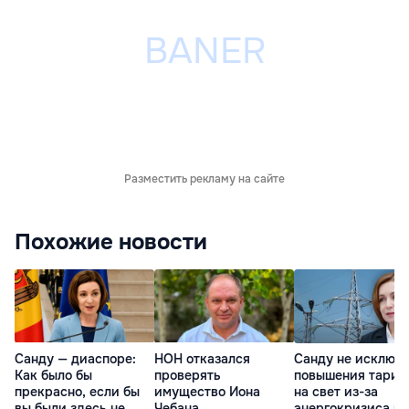
Разместить рекламу на сайте
Похожие новости
Санду — диаспоре:
НОН отказался
Санду не исключ
Как было бы
проверять
повышения тариф
прекрасно, если бы
имущество Иона
на свет из-за
вы были здесь не
Чебана
энергокризиса в