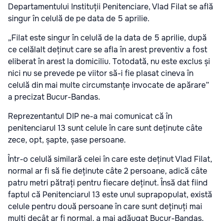
Departamentului Instituții Penitenciare, Vlad Filat se află
singur în celulă de pe data de 5 aprilie.
„Filat este singur în celulă de la data de 5 aprilie, după
ce celălalt deținut care se afla în arest preventiv a fost
eliberat în arest la domiciliu. Totodată, nu este exclus și
nici nu se prevede pe viitor să-i fie plasat cineva în
celulă din mai multe circumstanțe invocate de apărare”
a precizat Bucur-Bandas.
Reprezentantul DIP ne-a mai comunicat că în
penitenciarul 13 sunt celule în care sunt deținute câte
zece, opt, șapte, șase persoane.
Într-o celulă similară celei în care este deținut Vlad Filat,
normal ar fi să fie deținute câte 2 persoane, adică câte
patru metri pătrați pentru fiecare deținut. Însă dat fiind
faptul că Penitenciarul 13 este unul suprapopulat, există
celule pentru două persoane în care sunt deținuți mai
mulți decât ar fi normal, a mai adăugat Bucur-Bandas.