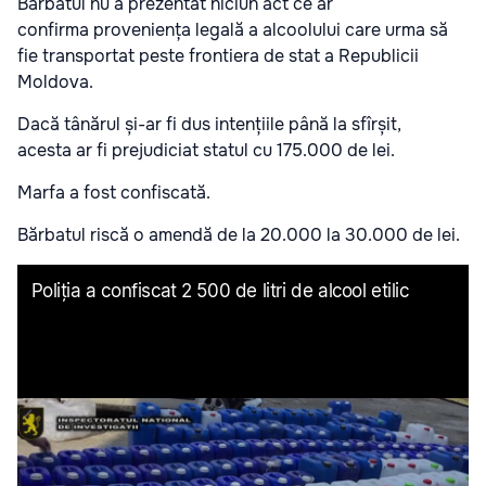
Bărbatul nu a prezentat niciun act ce ar
confirma proveniența legală a alcoolului care urma să
fie transportat peste frontiera de stat a Republicii
Moldova.
Dacă tânărul și-ar fi dus intențiile până la sfîrșit,
acesta ar fi prejudiciat statul cu 175.000 de lei.
Marfa a fost confiscată.
Bărbatul riscă o amendă de la 20.000 la 30.000 de lei.