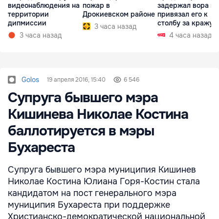
видеонаблюдения на
пожар в
задержал вора и
территории
Дрокиевском районе
привязал его к
дипмиссии
столбу за кражу 
3 часа назад
3 часа назад
4 часа назад
Golos
19 апреля 2016, 15:40
6 546
Супруга бывшего мэра
Кишинева Николае Костина
баллотируется в мэры
Бухареста
Супруга бывшего мэра муниципия Кишинев
Николае Костина Юлиана Горя-Костин стала
кандидатом на пост генерального мэра
муниципия Бухареста при поддержке
Христианско-демократической национальной