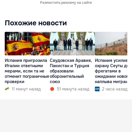
Разместить рекламу на сайте
Похожие новости
Испания пригрозила
Саудовская Аравия,
Испания усилива
Италии ответными
Пакистан и Турция
охрану Сеуты дв
мерами, если та не
образовали
фрегатами в
отменит пограничные
оборонительный
ожидании нового
проверки
союз
наплыва мигрант
11 минут назад
51 минута назад
2 часа назад