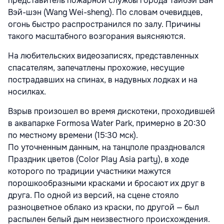
представитель пожарной службы города Тайбэй Ван
Вэй-шэн (Wang Wei-sheng). По словам очевидцев,
огонь быстро распространился по залу. Причины
такого масштабного возгорания выясняются.
На любительских видеозаписях, представленных
спасателям, запечатлены прохожие, несущие
пострадавших на спинах, в надувных лодках и на
носилках.
Взрыв произошел во время дискотеки, проходившей
в аквапарке Formosa Water Park, примерно в 20:30
по местному времени (15:30 мск).
По уточненным данным, на танцполе праздновался
Праздник цветов (Color Play Asia party), в ходе
которого по традиции участники мажутся
порошкообразными красками и бросают их друг в
друга. По одной из версий, на сцене стояло
разноцветное облако из краски, по другой — был
распылен белый дым неизвестного происхождения.