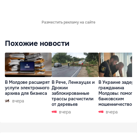
Разместить рекламу на сайте
Похожие новости
В Молдове расширят
В Рече, Ленкауцах и
В Украине задер
услуги электронного
Дрокии
гражданина
архива для бизнеса
заблокированные
Молдовы: помогал
трассы расчистили
банковским
вчера
от деревьев
мошенничеством 
Чехии
вчера
вчера