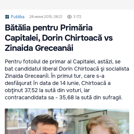
Publika
28 июня 2015, 08:21
3 172
Bătălia pentru Primăria
Capitalei, Dorin Chirtoacă vs
Zinaida Greceanâi
Pentru fotoliul de primar al Capitalei, astăzi, se
bat candidatul liberal Dorin Chirtoacă şi socialista
Zinaida Greceanîi. În primul tur, care s-a
desfăşurat în data de 14 iunie, Chirtoacă a
obţinut 37,52 la sută din voturi, iar
contracandidata sa - 35,68 la sută din sufragii.