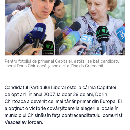
Pentru fotoliul de primar al Capitalei, astăzi, se bat candidatul
liberal Dorin Chirtoacă şi socialista Zinaida Greceanîi.
Candidatul Partidului Liberal este la cârma Capitalei
de opt ani. În anul 2007, la doar 29 de ani, Dorin
Chirtoacă a devenit cel mai tânăr primar din Europa. El
a obţinut o victorie covârşitoare la alegerile locale în
municipiul Chisinău în faţa contracanditatului comunist,
Veaceslav Iordan.