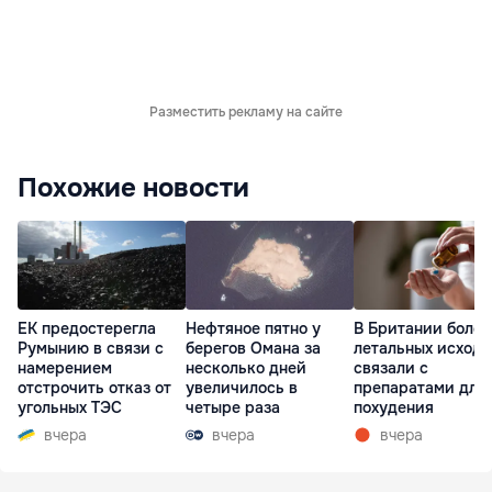
Разместить рекламу на сайте
Похожие новости
ЕК предостерегла
Нефтяное пятно у
В Британии более
Румынию в связи с
берегов Омана за
летальных исходо
намерением
несколько дней
связали с
отстрочить отказ от
увеличилось в
препаратами для
угольных ТЭС
четыре раза
похудения
вчера
вчера
вчера