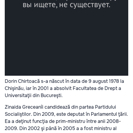
Dorin Chirtoacă s-a născut în data de 9 august 1978 la
Chişinău, iar în 2001 a absolvit Facultatea de Drept a
Universitaţii din Bucureşti.
Zinaida Greceanîi candidează din partea Partidului
Socialiştilor. Din 2009, este deputat în Parlamentul ţării.
Ea a deţinut funcţia de prim-ministru între anii 2008-
2009. Din 2002 şi până în 2005 a a fost ministru al