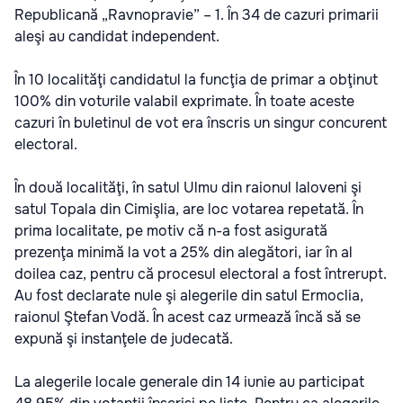
Republicană „Ravnopravie” – 1. În 34 de cazuri primarii
aleşi au candidat independent.
În 10 localităţi candidatul la funcţia de primar a obţinut
100% din voturile valabil exprimate. În toate aceste
cazuri în buletinul de vot era înscris un singur concurent
electoral.
În două localităţi, în satul Ulmu din raionul Ialoveni şi
satul Topala din Cimişlia, are loc votarea repetată. În
prima localitate, pe motiv că n-a fost asigurată
prezenţa minimă la vot a 25% din alegători, iar în al
doilea caz, pentru că procesul electoral a fost întrerupt.
Au fost declarate nule şi alegerile din satul Ermoclia,
raionul Ştefan Vodă. În acest caz urmează încă să se
expună şi instanţele de judecată.
La alegerile locale generale din 14 iunie au participat