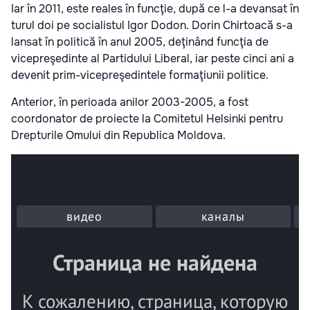
Iar în 2011, este reales în funcţie, după ce l-a devansat în
turul doi pe socialistul Igor Dodon. Dorin Chirtoacă s-a
lansat în politică în anul 2005, deţinând funcţia de
vicepreşedinte al Partidului Liberal, iar peste cinci ani a
devenit prim-vicepreşedintele formaţiunii politice.
Anterior, în perioada anilor 2003-2005, a fost
coordonator de proiecte la Comitetul Helsinki pentru
Drepturile Omului din Republica Moldova.