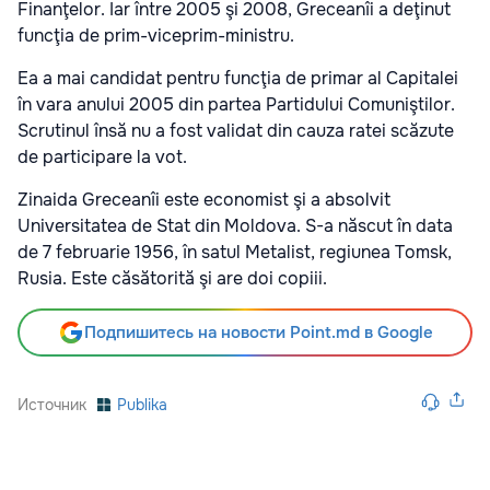
Finanţelor. Iar între 2005 şi 2008, Greceanîi a deţinut
funcţia de prim-viceprim-ministru.
Ea a mai candidat pentru funcţia de primar al Capitalei
în vara anului 2005 din partea Partidului Comuniştilor.
Scrutinul însă nu a fost validat din cauza ratei scăzute
de participare la vot.
Zinaida Greceanîi este economist şi a absolvit
Universitatea de Stat din Moldova. S-a născut în data
de 7 februarie 1956, în satul Metalist, regiunea Tomsk,
Rusia. Este căsătorită şi are doi copiii.
Подпишитесь на новости Point.md в Google
Источник
Publika