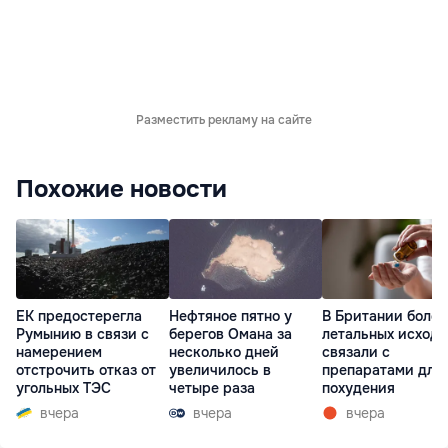
Разместить рекламу на сайте
Похожие новости
ЕК предостерегла
Нефтяное пятно у
В Британии более
Румынию в связи с
берегов Омана за
летальных исходо
намерением
несколько дней
связали с
отстрочить отказ от
увеличилось в
препаратами для
угольных ТЭС
четыре раза
похудения
вчера
вчера
вчера