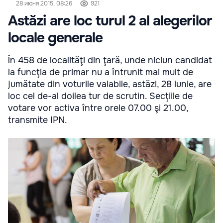
28 июня 2015, 08:26
921
Astăzi are loc turul 2 al alegerilor
locale generale
În 458 de localităţi din ţară, unde niciun candidat
la funcţia de primar nu a întrunit mai mult de
jumătate din voturile valabile, astăzi, 28 iunie, are
loc cel de-al doilea tur de scrutin. Secţiile de
votare vor activa între orele 07.00 şi 21.00,
transmite IPN.