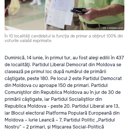
În 10 localităţi candidatul la funcţia de primar a obţinut 100% din
voturile valabil exprimate.
Duminică, 14 iunie, în primul tur, au fost aleşi edilii în 437
de localităţi. Partidul Liberal Democrat din Moldova se
clasează pe primul loc după numărul de primării
câştigate, peste 180. Pe locul 2 este Partidul Democrat
din Moldova cu aproape 150 de primari. Partidul
Comuniştilor din Republica Moldova au în jur de 30 de
primării câştigate, iar Partidul Socialiştilor din
Republica Moldova - peste 20. Partidul Liberal are 13,
iar Blocul electoral Platforma Populară Europeană din
Moldova – Iurie Leancă – 7, Partidul Politic „Partidul
Nostru” – 2 primari, şi Mişcarea Social-Politică