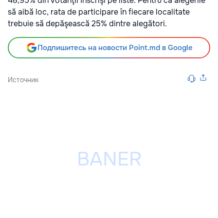
48,95% din votanţii înscrişi pe liste. Pentru ca alegerile
să aibă loc, rata de participare în fiecare localitate
trebuie să depăşească 25% dintre alegători.
Подпишитесь на новости Point.md в Google
Источник