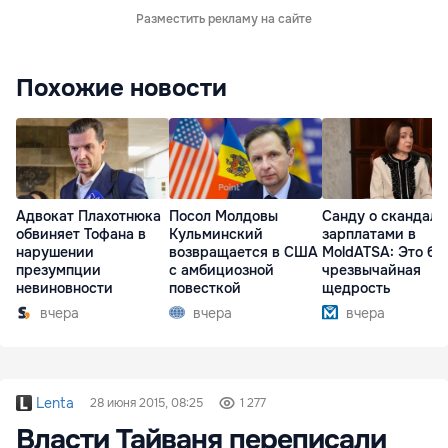
Разместить рекламу на сайте
Похожие новости
Адвокат Плахотнюка
Посол Молдовы
Санду о скандале
обвиняет Тофана в
Кульминский
зарплатами в
нарушении
возвращается в США
MoldATSA: Это бы
презумпции
с амбициозной
чрезвычайная
невиновности
повесткой
щедрость
вчера
вчера
вчера
Lenta
28 июня 2015, 08:25
1 277
Власти Тайваня переписали