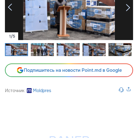
1
/
5
Подпишитесь на новости Point.md в Google
Источник
Moldpres