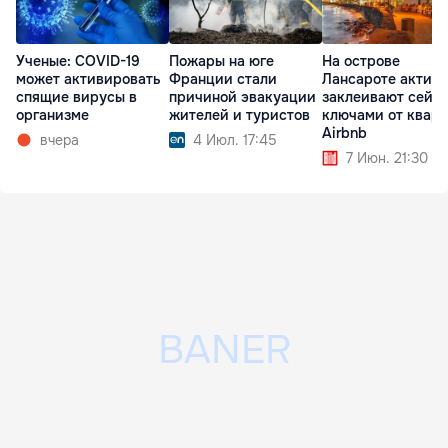
Ученые: COVID-19
Пожары на юге
На острове
может активировать
Франции стали
Лансароте актив
спящие вирусы в
причиной эвакуации
заклеивают сейф
организме
жителей и туристов
ключами от квар
Airbnb
вчера
4 Июл. 17:45
7 Июн. 21:30