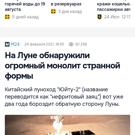
горячей воды до 19
в резервуарах
кражи кошелька 
августа
пассажирки авто
3 дня назад
5 дней назад
24 Июл. 12:17
M24
24 февраля 2021, 18:55
30 258
На Луне обнаружили
огромный монолит странной
формы
Китайский луноход "Юйту-2" (название
переводится как "нефритовый заяц") вот уже
два года бороздит обратную сторону Луны.