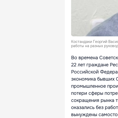
Костандаки Георгий Васи
работы на разных руково
Во времена Советск
22 лет граждане Ре
Российской Федерац
экономика бывших С
промышленное произ
потери сферы потре
сокращения рынка т
оказались без рабо
вынуждены самостоя