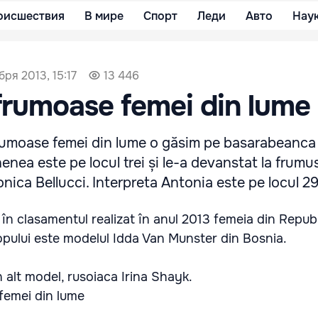
оисшествия
В мире
Спорт
Леди
Авто
Нау
бря 2013, 15:17
13 446
frumoase femei din lume
frumoase femei din lume o găsim pe basarabeanca 
enea este pe locul trei și le-a devanstat la frumu
ica Bellucci. Interpreta Antonia este pe locul 29
 în clasamentul realizat în anul 2013 femeia din Repub
opului este modelul Idda Van Munster din Bosnia.
n alt model, rusoiaca Irina Shayk.