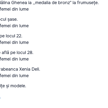
ălina Ghenea ia ,,medalia de bronz" la frumusețe.
cul șase.
pe locul 22.
 află pe locul 28.
arabeanca Xenia Deli.
ițe și modele.
a