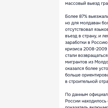
массовый выезд гра
Более 87% выезжали
но для молдаван бо
отсутствовал языко
въезд в страну, и 
заработки в Россию
кризиса 2008-2009 
стали возвращаться
мигрантов из Молдо
оказался более уст
больше ориентирова
в строительной отр
По данным официаль
России находилось 
показатель включает