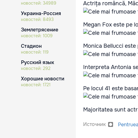
Actrița româncă, Măd
новостей:
34989
Украина-Россия
новостей:
8493
Megan Fox este pe lo
Землетрясение
новостей:
1009
Monica Bellucci este 
Стадион
новостей:
119
Русский язык
Interpreta Antonia se
новостей:
292
Хорошие новости
новостей:
1721
Pe locul 41 este bas
Majoritatea sunt actr
Источник
Pentrue