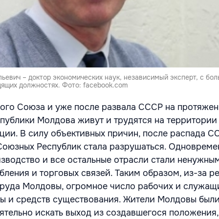
льевич – доктор экономических наук, независимый эксперт, с бо
дящих должностях. Фото: facebook.com
ого Союза и уже после развала СССР на протяжен
спублики Молдова живут и трудятся на территории
ии. В силу объективных причин, после распада С
оюзных Республик стала разрушаться. Одновреме
водство и все остальные отрасли стали ненужным
бления и торговых связей. Таким образом, из-за р
руда Молдовы, огромное число рабочих и служащ
ты и средств существования. Жители Молдовы был
тельно искать выход из создавшегося положения,