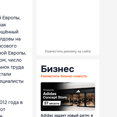
й Европы,
как
рощённый
олдовы на
нсового
Разместить рекламу на сайте
ной Европы,
ом, число
Бизнес
ынок труда
стали
Разместить бизнес-новость
пециалисты
012 года в
тот
Adidas задает новый ритм: в
в,