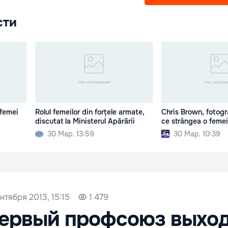
сти
 femei
Rolul femeilor din forțele armate,
Chris Brown, fotogra
discutat la Ministerul Apărării
ce strângea o femei
30 Мар. 13:59
30 Мар. 10:39
ентября 2013, 15:15
1 479
первый профсоюз выхо