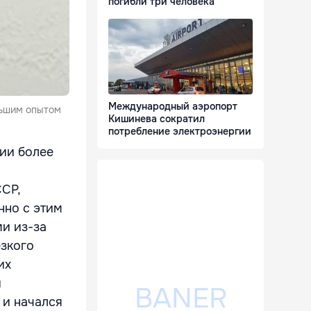
погибли три человека
Международный аэропорт
льшим опытом
Кишинева сократил
потребление электроэнергии
ии более
ССР,
нно с этим
и из-за
езкого
их
и
 и начался