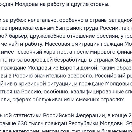
ждан Молдовы на работу в другие страны.
 за рубеж нелегально, особенно в страны западно
лее привлекательным был рынок труда России, так 
вой барьер, дружелюбное отношение россиян, уп
легче найти работу. Массовая эмиграция граждан М
 имеет сезонный характер, а после мирового фина
гг., из-за возросшей безработицы в странах Запад
 граждане Молдовы из Европы домой, таким образ
вы в Россию значительно возросло. Российский р
ойчив в кризисной ситуации, и граждане Молдовы 
ться на Россию, особенно, квалифицированные с
асли, сферах обслуживания и смежных отраслях.
ной статистики Российской Федерации, в конце 2
свыше 630 тысяч граждан Республики Молдовы. Э
 все категории: мигрантов, туристов и бизнесмено