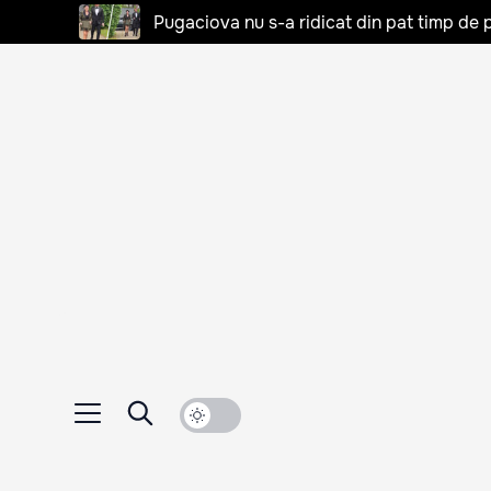
Pugaciova nu s-a ridicat din pat timp de pa