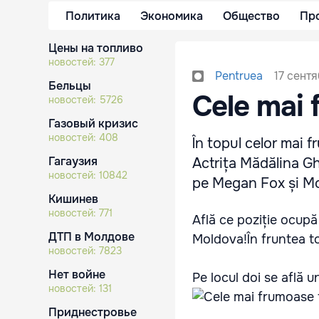
Политика
Экономика
Общество
Пр
Цены на топливо
новостей:
377
17 сентя
Pentruea
Бельцы
Cele mai 
новостей:
5726
Газовый кризис
новостей:
408
În topul celor mai 
Гагаузия
Actrița Mădălina Gh
новостей:
10842
pe Megan Fox și Mon
Кишинев
новостей:
771
Află ce poziție ocupă
ДТП в Молдове
Moldova!În fruntea t
новостей:
7823
Нет войне
Pe locul doi se află u
новостей:
131
Приднестровье