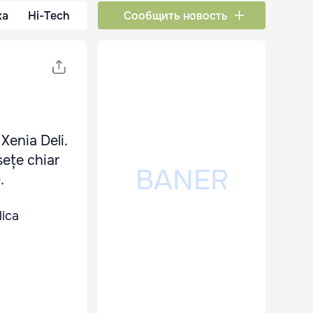
ка
Hi-Tech
Сообщить новость
Xenia Deli.
sețe chiar
.
lica