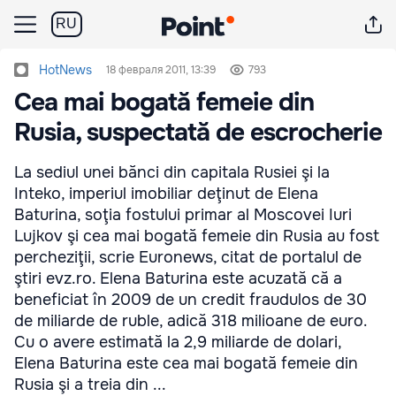
RU
HotNews
18 февраля 2011, 13:39
793
Cea mai bogată femeie din
Rusia, suspectată de escrocherie
La sediul unei bănci din capitala Rusiei şi la
Inteko, imperiul imobiliar deţinut de Elena
Baturina, soţia fostului primar al Moscovei Iuri
Lujkov şi cea mai bogată femeie din Rusia au fost
percheziţii, scrie Euronews, citat de portalul de
ştiri evz.ro. Elena Baturina este acuzată că a
beneficiat în 2009 de un credit fraudulos de 30
de miliarde de ruble, adică 318 milioane de euro.
Cu o avere estimată la 2,9 miliarde de dolari,
Elena Baturina este cea mai bogată femeie din
Rusia şi a treia din ...