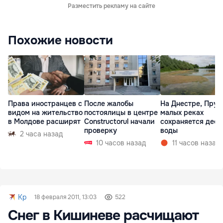
Разместить рекламу на сайте
Похожие новости
Права иностранцев с
После жалобы
На Днестре, Прут
видом на жительство
постоялицы в центре
малых реках
в Молдове расширят
Constructorul начали
сохраняется деф
проверку
воды
2 часа назад
10 часов назад
11 часов назад
Kp
18 февраля 2011, 13:03
522
Снег в Кишиневе расчищают