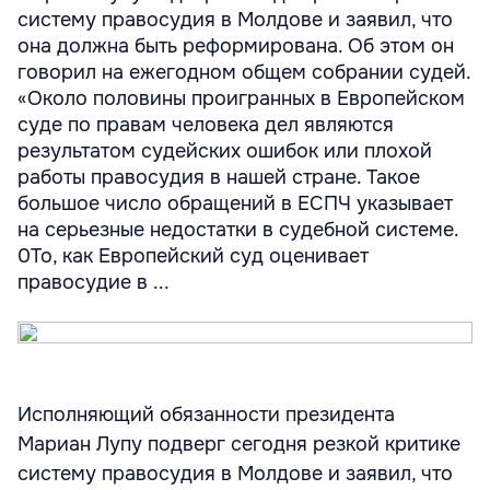
систему правосудия в Молдове и заявил, что
она должна быть реформирована. Об этом он
говорил на ежегодном общем собрании судей.
«Около половины проигранных в Европейском
суде по правам человека дел являются
результатом судейских ошибок или плохой
работы правосудия в нашей стране. Такое
большое число обращений в ЕСПЧ указывает
на серьезные недостатки в судебной системе.
0То, как Европейский суд оценивает
правосудие в ...
Исполняющий обязанности президента
Мариан Лупу подверг сегодня резкой критике
систему правосудия в Молдове и заявил, что