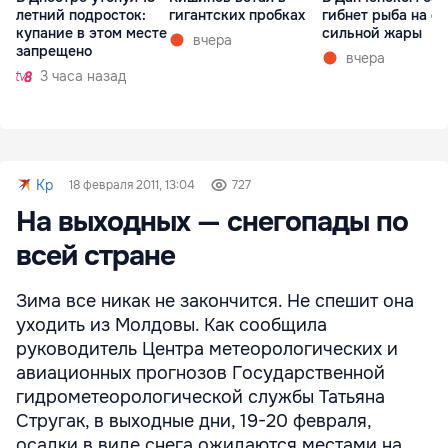
летний подросток:
гигантских пробках
гибнет рыба на ф
купание в этом месте
сильной жары
вчера
запрещено
вчера
3 часа назад
Kp
18 февраля 2011, 13:04
727
На выходных — снегопады по
всей стране
Зима все никак не закончится. Не спешит она
уходить из Молдовы. Как сообщила
руководитель Центра метеорологических и
авиационных прогнозов Государственной
гидрометеорологической службы Татьяна
Стругак, в выходные дни, 19-20 февраля,
осадки в виде снега ожидаются местами на