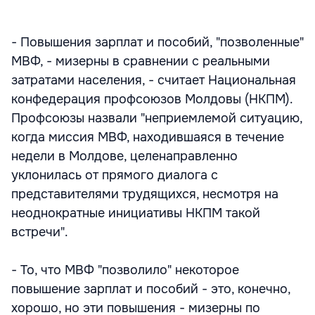
- Повышения зарплат и пособий, "позволенные"
МВФ, - мизерны в сравнении с реальными
затратами населения, - считает Национальная
конфедерация профсоюзов Молдовы (НКПМ).
Профсоюзы назвали "неприемлемой ситуацию,
когда миссия МВФ, находившаяся в течение
недели в Молдове, целенаправленно
уклонилась от прямого диалога с
представителями трудящихся, несмотря на
неоднократные инициативы НКПМ такой
встречи".
- То, что МВФ "позволило" некоторое
повышение зарплат и пособий - это, конечно,
хорошо, но эти повышения - мизерны по