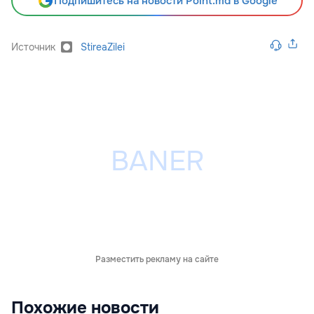
Подпишитесь на новости Point.md в Google
Источник
StireaZilei
Разместить рекламу на сайте
Похожие новости