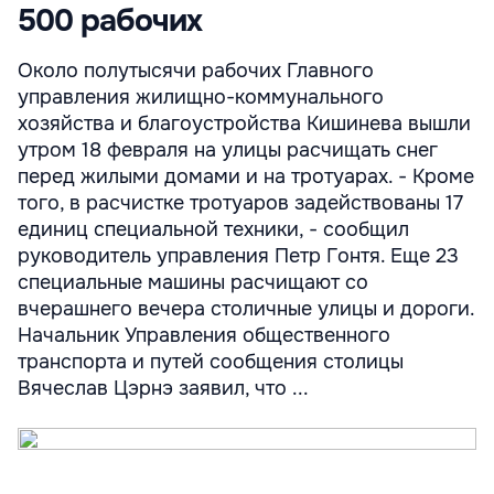
500 рабочих
Около полутысячи рабочих Главного
управления жилищно-коммунального
хозяйства и благоустройства Кишинева вышли
утром 18 февраля на улицы расчищать снег
перед жилыми домами и на тротуарах. - Кроме
того, в расчистке тротуаров задействованы 17
единиц специальной техники, - сообщил
руководитель управления Петр Гонтя. Еще 23
специальные машины расчищают со
вчерашнего вечера столичные улицы и дороги.
Начальник Управления общественного
транспорта и путей сообщения столицы
Вячеслав Цэрнэ заявил, что ...