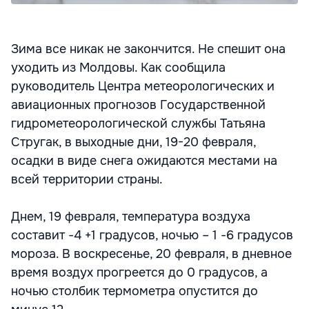
Зима все никак не закончится. Не спешит она
уходить из Молдовы. Как сообщила
руководитель Центра метеорологических и
авиационных прогнозов Государственной
гидрометеорологической службы Татьяна
Стругак, в выходные дни, 19-20 февраля,
осадки в виде снега ожидаются местами на
всей территории страны.
Днем, 19 февраля, температура воздуха
составит -4 +1 градусов, ночью – 1 -6 градусов
мороза. В воскресенье, 20 февраля, в дневное
время воздух прогреется до 0 градусов, а
ночью столбик термометра опустится до