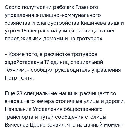
Около полутысячи рабочих Главного
управления жилищно-коммунального
хозяйства и благоустройства Кишинева вышли
утром 18 февраля на улицы расчищать снег
перед жилыми домами и на тротуарах.
- Кроме того, в расчистке тротуаров
задействованы 17 единиц специальной
техники, - сообщил руководитель управления
Петр Гонтя.
Еще 23 специальные машины расчищают со
вчерашнего вечера столичные улицы и дороги.
Начальник Управления общественного
транспорта и путей сообщения столицы
Вячеслав Цэрнэ заявил, что на данный момент