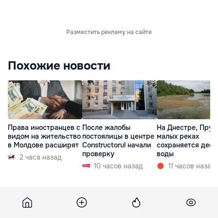
Разместить рекламу на сайте
Похожие новости
Права иностранцев с
После жалобы
На Днестре, Прут
видом на жительство
постоялицы в центре
малых реках
в Молдове расширят
Constructorul начали
сохраняется деф
проверку
воды
2 часа назад
10 часов назад
11 часов назад
18 февраля 2011, 13:00
661