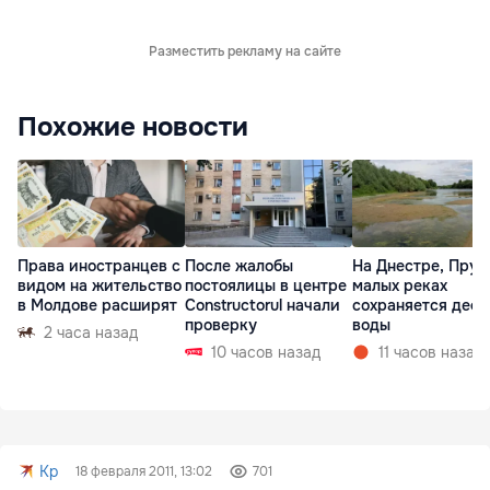
Разместить рекламу на сайте
Похожие новости
Права иностранцев с
После жалобы
На Днестре, Прут
видом на жительство
постоялицы в центре
малых реках
в Молдове расширят
Constructorul начали
сохраняется деф
проверку
воды
2 часа назад
10 часов назад
11 часов назад
Kp
18 февраля 2011, 13:02
701