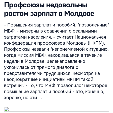
Профсоюзы недовольны
ростом зарплат в Молдове
- Повышения зарплат и пособий, "позволенные"
МВФ, - мизерны в сравнении с реальными
затратами населения, - считает Национальная
конфедерация профсоюзов Молдовы (НКПМ).
Профсоюзы назвали "неприемлемой ситуацию,
когда миссия МВФ, находившаяся в течение
недели в Молдове, целенаправленно
уклонилась от прямого диалога с
представителями трудящихся, несмотря на
неоднократные инициативы НКПМ такой
встречи". - То, что МВФ "позволило" некоторое
повышение зарплат и пособий - это, конечно,
хорошо, но эти ...