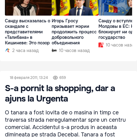
Санду высказалась о
Игорь Гросу
Санду о вступлен
скандале с
призывает мэрии
Молдовы в ЕС: На
представителями
продолжить процесс
блокирует ни одн
«Талибана» в
добровольного
государство
Кишиневе: Это позор
объединения
10 часов назад
2 часа назад
10 часов назад
18 февраля 2011, 13:24
659
S-a pornit la shopping, dar a
ajuns la Urgenta
O tanara a fost lovita de o masina in timp ce
traversa strada neregulamentar spre un centru
comercial. Accidentul s-a produs in aceasta
dimineata pe strada Decebal. Tanara a fost