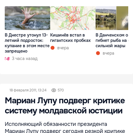
В Днестре утонул 13-
Кишинёв встал в
В Данченском озе
летний подросток:
гигантских пробках
гибнет рыба на ф
купание в этом месте
сильной жары
вчера
запрещено
вчера
3 часа назад
18 февраля 2011, 13:24
570
Мариан Лупу подверг критике
систему молдавской юстиции
Исполняющий обязанности президента
Мариан Лупу подверг сегодня резкой критике