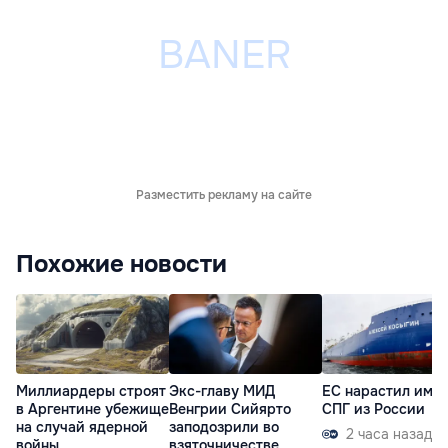
Разместить рекламу на сайте
Похожие новости
Миллиардеры строят
Экс-главу МИД
ЕС нарастил имп
в Аргентине убежище
Венгрии Сийярто
СПГ из России
на случай ядерной
заподозрили во
2 часа назад
войны
взяточничестве