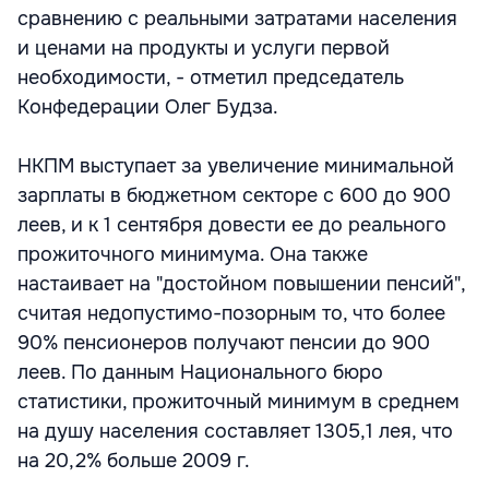
сравнению с реальными затратами населения
и ценами на продукты и услуги первой
необходимости, - отметил председатель
Конфедерации Олег Будза.
НКПМ выступает за увеличение минимальной
зарплаты в бюджетном секторе с 600 до 900
леев, и к 1 сентября довести ее до реального
прожиточного минимума. Она также
настаивает на "достойном повышении пенсий",
считая недопустимо-позорным то, что более
90% пенсионеров получают пенсии до 900
леев. По данным Национального бюро
статистики, прожиточный минимум в среднем
на душу населения составляет 1305,1 лея, что
на 20,2% больше 2009 г.