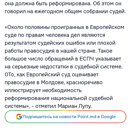
она должна быть реформирована. Об этом он
говорил на ежегодном общем собрании судей.
«Около половины проигранных в Европейском
суде по правам человека дел являются
результатом судейских ошибок или плохой
работы правосудия в нашей стране. Такое
большое число обращений в ЕСПЧ указывает
на серьезные недостатки в судебной системе.
0То, как Европейский суд оценивает
правосудие в Молдове, красноречиво
иллюстрирует необходимость
реформирования национальной судебной
системы», - отметил Мариан Лупу.
Подпишитесь на новости Point.md в Google