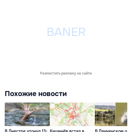
Разместить рекламу на сайте
Похожие новости
В Днестре утонул 13-
Кишинёв встал в
В Данченском озе