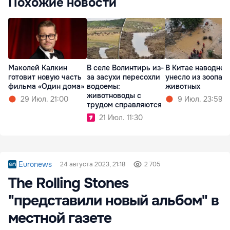
Похожие новости
Маколей Калкин
В селе Волинтирь из-
В Китае наводнен
готовит новую часть
за засухи пересохли
унесло из зоопар
фильма «Один дома»
водоемы:
животных
животноводы с
29 Июл. 21:00
9 Июл. 23:59
трудом справляются
21 Июл. 11:30
Euronews
24 августа 2023, 21:18
2 705
The Rolling Stones
"представили новый альбом" в
местной газете