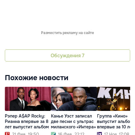
Разместить рекламу на сайте
Обсуждения
7
Похожие новости
Рэпер A$AP Rocky:
Канье Уэст записал
Группа «Кино»
Рианна впервые за 8
две песни с ультрас
выпустит альбом
лет выпустит альбом
миланского «Интера»
впервые за 10 лет
21 Фев. 19:50
16 Фев. 22:12
17 Ноя. 17:08