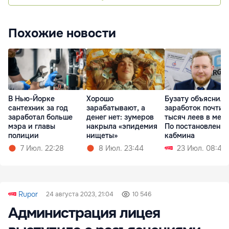
Похожие новости
В Нью-Йорке
Хорошо
Бузату объяснил
сантехник за год
зарабатывают, а
заработок почти 
заработал больше
денег нет: зумеров
тысяч леев в меся
мэра и главы
накрыла «эпидемия
По постановлени
полиции
нищеты»
кабмина
7 Июл. 22:28
8 Июл. 23:44
23 Июл. 08:45
Rupor
24 августа 2023, 21:04
10 546
Администрация лицея