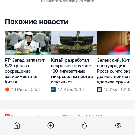
Разместить рекламу на сайте
Похожие новости
FT: Запад заплатит
Китай разработал
Зеленский: Китай
$23 трлн за
секретное оружие:
предупредил
сокращение
100-гигаваттные
Россию, что она н
зависимости от
микроволны против
должна применят
Китая
спутников
ядерное оружие
13 Июл. 20:54
12 Июл. 15:14
10 Июл. 18:03
Korrespondent
7 августа 2018, 23:05
3 482
Из-за секс-игрушки