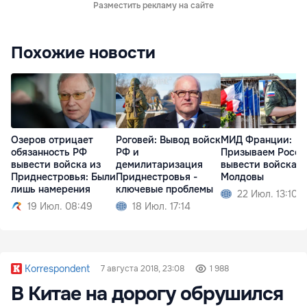
Разместить рекламу на сайте
Похожие новости
Озеров отрицает
Роговей: Вывод войск
МИД Франции:
обязанность РФ
РФ и
Призываем Росс
вывести войска из
демилитаризация
вывести войска и
Приднестровья: Были
Приднестровья -
Молдовы
лишь намерения
ключевые проблемы
22 Июл. 13:10
19 Июл. 08:49
18 Июл. 17:14
Korrespondent
7 августа 2018, 23:08
1 988
В Китае на дорогу обрушился