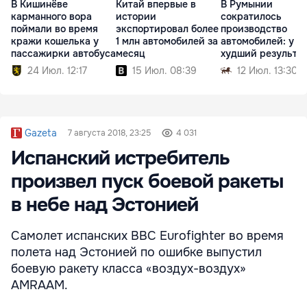
В Кишинёве
Китай впервые в
В Румынии
карманного вора
истории
сократилось
поймали во время
экспортировал более
производство
кражи кошелька у
1 млн автомобилей за
автомобилей: у D
пассажирки автобуса
месяц
худший результа
24 Июл. 12:17
15 Июл. 08:39
12 Июл. 13:30
Gazeta
7 августа 2018, 23:25
4 031
Испанский истребитель
произвел пуск боевой ракеты
в небе над Эстонией
Самолет испанских ВВС Eurofighter во время
полета над Эстонией по ошибке выпустил
боевую ракету класса «воздух-воздух»
AMRAAM.