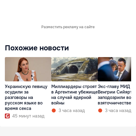
Разместить рекламу на сайте
Похожие новости
Украинскую певицу
Миллиардеры строят
Экс-главу МИД
осудили за
в Аргентине убежище
Венгрии Сийярто
разговоры на
на случай ядерной
заподозрили во
русском языке во
войны
взяточничестве
время секса
3 часа назад
3 часа назад
45 минут назад