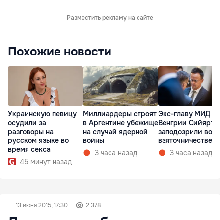
Разместить рекламу на сайте
Похожие новости
Украинскую певицу
Миллиардеры строят
Экс-главу МИД
осудили за
в Аргентине убежище
Венгрии Сийярто
разговоры на
на случай ядерной
заподозрили во
русском языке во
войны
взяточничестве
время секса
3 часа назад
3 часа назад
45 минут назад
13 июня 2015, 17:30
2 378