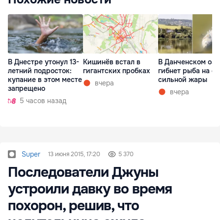
В Днестре утонул 13-
Кишинёв встал в
В Данченском озе
летний подросток:
гигантских пробках
гибнет рыба на ф
купание в этом месте
сильной жары
вчера
запрещено
вчера
5 часов назад
Super
13 июня 2015, 17:20
5 370
Последователи Джуны
устроили давку во время
похорон, решив, что