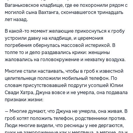
Ваганьковское кладбище, где ее похоронили рядом с
могилой сына Вахтанга, скончавшегося тринадцать
лет назад.
В какой-то момент желающие прикоснуться к гробу
устроили давку на кладбище, и церемония
погребения обернулась массовой истерикой. В
толпе то и дело раздавались крики: женщины
жаловались на головокружение и нехватку воздуха.
Многие стали настаивать, чтобы в гроб к известной
целительнеце положили мобильный телефон. По
словам присутствовавшей подруги усопшей Юлии
Свади Хатра, Джуна вовсе и не умерла, она подавала
признаки жизни:
— Многие думают, что Джуна не умерла, она живая. В
гроб хотят положить телефон, родственники против.
Люди многие видели, что ресницы у нее дергаются,
руки не замороженные как у мертвеца, а мягкие, да и