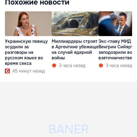
Похожие новости
Украинскую певицу
Миллиардеры строят
Экс-главу МИД
осудили за
в Аргентине убежище
Венгрии Сийярто
разговоры на
на случай ядерной
заподозрили во
русском языке во
войны
взяточничестве
время секса
3 часа назад
3 часа назад
45 минут назад