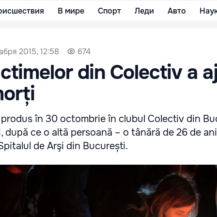
оисшествия
В мире
Спорт
Леди
Авто
Нау
абря 2015, 12:58
674
ictimelor din Colectiv a a
morți
i produs în 30 octombrie în clubul Colectiv din Bu
i, după ce o altă persoană – o tânără de 26 de ani 
Spitalul de Arşi din București.