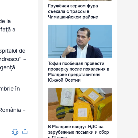
Гружёная зерном фура
съехала с трассы в
Чимишлийском районе
de la
faţă a
Spitalul de
andrescu” –
Тофан пообещал провести
Urgenţă
проверку после появления в
Молдове представителя
Южной Осетии
mbrie în
n România –
В Молдове введут НДС на
зарубежные посылки и сбор
в 12 леев