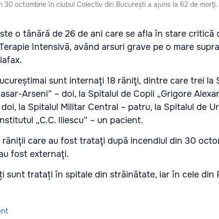
în 30 octombrie în clubul Colectiv din București a ajuns la 62 de morţi.
e o tânără de 26 de ani care se afla în stare critică 
 Terapie Intensivă, având arsuri grave pe o mare supra
iafax.
ucureștimai sunt internaţi 18 răniţi, dintre care trei la 
dasar-Arseni” – doi, la Spitalul de Copii „Grigore Alex
 – doi, la Spitalul Militar Central – patru, la Spitalul de 
Institutul „C.C. Iliescu” – un pacient.
răniţii care au fost trataţi după incendiul din 30 octo
au fost externaţi.
ți sunt tratați în spitale din străinătate, iar în cele di
ent