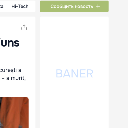
ка
Hi-Tech
Сообщить новость
juns
curești a
– a murit,