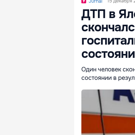
15 декабря 
Jurnal
ДТП в Ял
скончалс
госпитал
состоян
Один человек скон
состоянии в резул