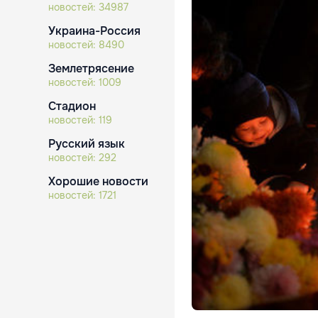
новостей:
34987
Украина-Россия
новостей:
8490
Землетрясение
новостей:
1009
Стадион
новостей:
119
Русский язык
новостей:
292
Хорошие новости
новостей:
1721