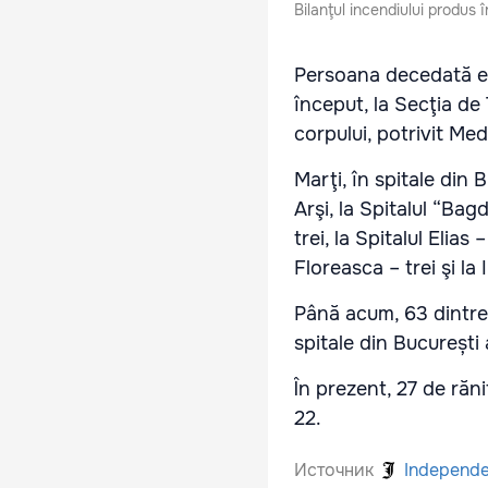
Bilanţul incendiului produs 
Persoana decedată est
început, la Secţia de
corpului, potrivit Med
Marţi, în spitale din B
Arşi, la Spitalul “Bag
trei, la Spitalul Elias
Floreasca – trei şi la 
Până acum, 63 dintre 
spitale din București 
În prezent, 27 de răni
22.
Источник
Independ