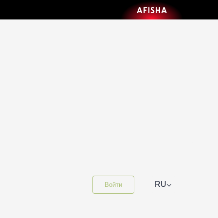
⌵
RU
Войти