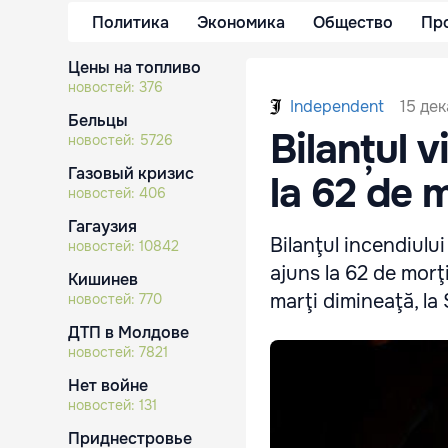
Политика
Экономика
Общество
Пр
Цены на топливо
новостей:
376
15 дек
Independent
Бельцы
Bilanțul v
новостей:
5726
Газовый кризис
la 62 de 
новостей:
406
Гагаузия
Bilanţul incendiulu
новостей:
10842
ajuns la 62 de morţ
Кишинев
marţi dimineaţă, la 
новостей:
770
ДТП в Молдове
новостей:
7821
Нет войне
новостей:
131
Приднестровье