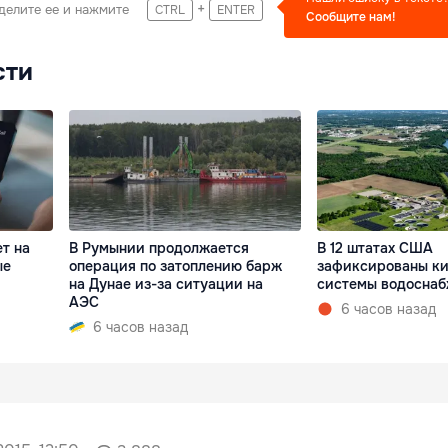
+
делите ее и нажмите
CTRL
ENTER
Сообщите нам!
сти
т на
В Румынии продолжается
В 12 штатах США
ые
операция по затоплению барж
зафиксированы ки
на Дунае из-за ситуации на
системы водосна
АЭС
6 часов назад
6 часов назад