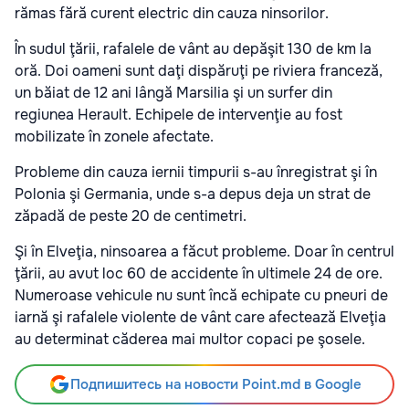
rămas fără curent electric din cauza ninsorilor.
În sudul ţării, rafalele de vânt au depăşit 130 de km la
oră. Doi oameni sunt daţi dispăruţi pe riviera franceză,
un băiat de 12 ani lângă Marsilia şi un surfer din
regiunea Herault. Echipele de intervenţie au fost
mobilizate în zonele afectate.
Probleme din cauza iernii timpurii s-au înregistrat şi în
Polonia şi Germania, unde s-a depus deja un strat de
zăpadă de peste 20 de centimetri.
Şi în Elveţia, ninsoarea a făcut probleme. Doar în centrul
ţării, au avut loc 60 de accidente în ultimele 24 de ore.
Numeroase vehicule nu sunt încă echipate cu pneuri de
iarnă şi rafalele violente de vânt care afectează Elveţia
au determinat căderea mai multor copaci pe şosele.
Подпишитесь на новости Point.md в Google