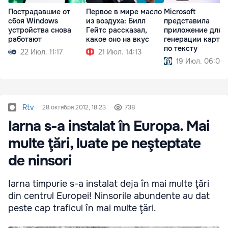
Пострадавшие от
Первое в мире масло
Microsoft
сбоя Windows
из воздуха: Билл
представила
устройства снова
Гейтс рассказал,
приложение для
работают
какое оно на вкус
генерации карти
по тексту
22 Июл. 11:17
21 Июл. 14:13
19 Июл. 06:00
Rtv
28 октября 2012, 18:23
738
Iarna s-a instalat în Europa. Mai
multe ţări, luate pe neşteptate
de ninsori
Iarna timpurie s-a instalat deja în mai multe ţări
din centrul Europei! Ninsorile abundente au dat
peste cap traficul în mai multe ţări.