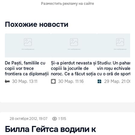
Разместить рекламу на сайте
Похожие новости
De Paști, familiile cu
Și-a pierdut nevasta și
Studiu: Un pahar d
copii vor trece
copiii la jocurile de
vin roșu echivalea
frontiera ca diplomații
noroc. Ce a făcut soția
cu o oră de sport
30 Мар. 13:11
30 Мар. 11:16
29 Мар. 21:00
28 октября 2012, 19:07
1 515
Билла Гейтса водили к