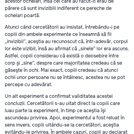
acestor ochelari, însă cei care au făcut-o erau de
părere că sunt invizibili indiferent ce pereche de
ochelari poartă.
Atunci când cercetătorii au insistat, întrebându-i pe
copiii din ambele experimente ce înseamnă să fii
„invizibil”, aceştia au recunoscut că, într-adevăr, corpul
lor este vizibil, însă au afirmat că „sinele” lor era ascuns.
Astfel, copiii considerau că există o deosebire între
corp şi „sine”, despre care majoritatea credeau că se
găseşte în ochi. Mai exact, copiii credeau că atunci
ochii unor persoane nu se întâlnesc, acestea nu se pot
percepe cu adevărat.
Un alt experiment a confirmat validitatea acestei
concluzii. Cercetătorii s-au uitat direct la copiii care
luau parte la experiment, în timp ce aceştia îşi
ascundeau privirea. Apoi, experimentul a fost reluat în
sens invers, copiii uitându-se la cercetători, aceştia
evitându-le privirea. În ambele cazuri, copiii au declarat