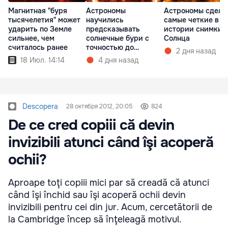
Магнитная "буря
Астрономы
Астрономы сдела
тысячелетия" может
научились
самые четкие в
ударить по Земле
предсказывать
истории снимки
сильнее, чем
солнечные бури с
Солнца
считалось ранее
точностью до
2 дня назад
получаса
18 Июл. 14:14
4 дня назад
Descopera
28 октября 2012, 20:05
824
De ce cred copiii că devin
invizibili atunci când îşi acoperă
ochii?
Aproape toţi copiii mici par să creadă că atunci
când îşi închid sau îşi acoperă ochii devin
invizibili pentru cei din jur. Acum, cercetătorii de
la Cambridge încep să înţeleagă motivul.