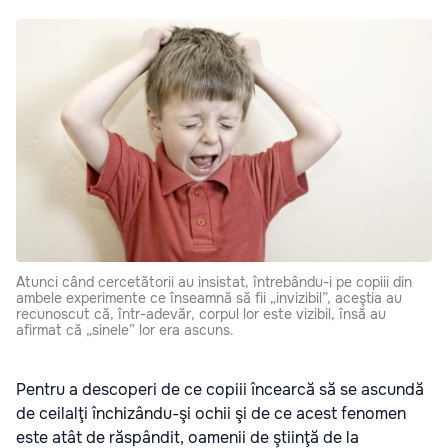
Atunci când cercetătorii au insistat, întrebându-i pe copiii din
ambele experimente ce înseamnă să fii „invizibil”, aceştia au
recunoscut că, într-adevăr, corpul lor este vizibil, însă au
afirmat că „sinele” lor era ascuns.
Pentru a descoperi de ce copiii încearcă să se ascundă
de ceilalţi închizându-şi ochii şi de ce acest fenomen
este atât de răspândit, oamenii de ştiinţă de la