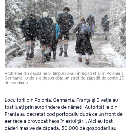
Probleme din cauza iernii timpurii s-au înregistrat şi în Polonia şi
Germania, unde s-a depus deja un strat de zăpadă de peste 20
de centimetri.
Locuitorii din Polonia, Germania, Franţa şi Elveţia au
fost luaţi prin surprindere de nămeţi. Autorităţile din
Franţa au decretat cod portocaliu după ce un front de
aer rece a provocat haos în estul ţării. Aici au fost
căderi masive de zăpadă. 50.000 de gospodării au