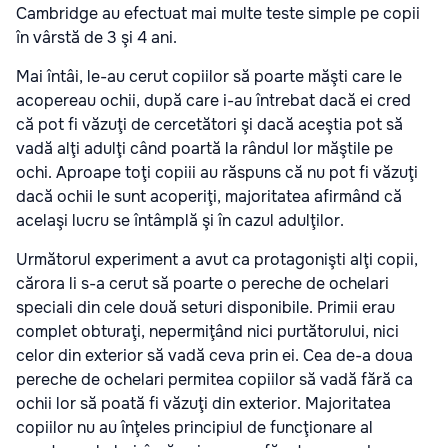
Cambridge au efectuat mai multe teste simple pe copii
în vârstă de 3 şi 4 ani.
Mai întâi, le-au cerut copiilor să poarte măşti care le
acopereau ochii, după care i-au întrebat dacă ei cred
că pot fi văzuţi de cercetători şi dacă aceştia pot să
vadă alţi adulţi când poartă la rândul lor măştile pe
ochi. Aproape toţi copiii au răspuns că nu pot fi văzuţi
dacă ochii le sunt acoperiţi, majoritatea afirmând că
acelaşi lucru se întâmplă şi în cazul adulţilor.
Următorul experiment a avut ca protagonişti alţi copii,
cărora li s-a cerut să poarte o pereche de ochelari
speciali din cele două seturi disponibile. Primii erau
complet obturaţi, nepermiţând nici purtătorului, nici
celor din exterior să vadă ceva prin ei. Cea de-a doua
pereche de ochelari permitea copiilor să vadă fără ca
ochii lor să poată fi văzuţi din exterior. Majoritatea
copiilor nu au înţeles principiul de funcţionare al