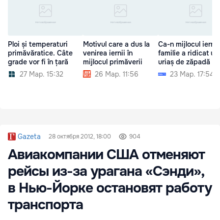
Ploi și temperaturi
Motivul care a dus la
Ca-n mijlocul iernii
primăvăratice. Câte
venirea iernii în
familie a ridicat u
grade vor fi în țară
mijlocul primăverii
uriaș de zăpadă
27 Мар. 15:32
26 Мар. 11:56
23 Мар. 17:54
Gazeta
28 октября 2012, 18:00
904
Авиакомпании США отменяют
рейсы из-за урагана «Сэнди»,
в Нью-Йорке остановят работу
транспорта