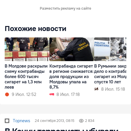
Разместить рекламу на сайте
Похожие новости
В Молдове раскрыли
Контрабанда сигарет
В Румынии закры
схему контрабанды
в регионе снижается:
дело о контрабан
более 600 тысяч
доля продукции из
сигарет из Молд
сигарет на 1,3 млн
Молдовы упала на
спустя 10 лет
леев
8,7%
8 Июл. 15:18
9 Июл. 12:52
8 Июл. 17:18
Topnews
24 сентября 2013, 08:15
2 834