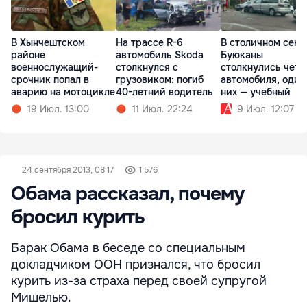
В Хынчештском
На трассе R-6
В столичном сект
районе
автомобиль Skoda
Буюканы
военнослужащий-
столкнулся с
столкнулись чет
срочник попал в
грузовиком: погиб
автомобиля, один
аварию на мотоцикле
40-летний водитель
них — учебный
19 Июл. 13:00
11 Июл. 22:24
9 Июл. 12:07
24 сентября 2013, 08:17
1 576
Обама рассказал, почему
бросил курить
Барак Обама в беседе со специальным
докладчиком ООН признался, что бросил
курить из-за страха перед своей супругой
Мишелью.