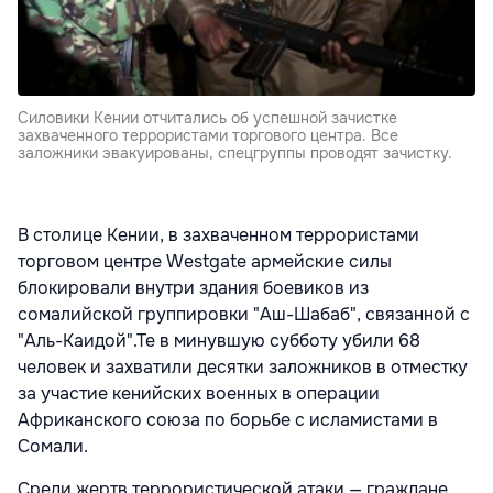
Силовики Кении отчитались об успешной зачистке
захваченного террористами торгового центра. Все
заложники эвакуированы, спецгруппы проводят зачистку.
В столице Кении, в захваченном террористами
торговом центре Westgate армейские силы
блокировали внутри здания боевиков из
сомалийской группировки "Аш-Шабаб", связанной с
"Аль-Каидой".Те в минувшую субботу убили 68
человек и захватили десятки заложников
в отместку
за участие кенийских военных в операции
Африканского союза по борьбе с исламистами в
Сомали.
Среди жертв террористической атаки — граждане