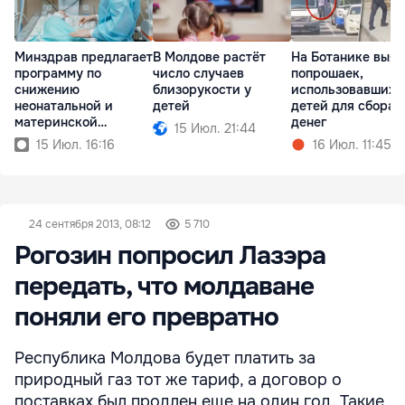
Минздрав предлагает
В Молдове растёт
На Ботанике выя
программу по
число случаев
попрошаек,
снижению
близорукости у
использовавших
неонатальной и
детей
детей для сбора
материнской
денег
15 Июл. 21:44
смертности
15 Июл. 16:16
16 Июл. 11:45
24 сентября 2013, 08:12
5 710
Рогозин попросил Лазэра
передать, что молдаване
поняли его превратно
Республика Молдова будет платить за
природный газ тот же тариф, а договор о
поставках был продлен еще на один год. Такие