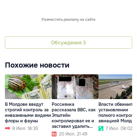
Разместить рекламу на сайте
Обсуждения
3
Похожие новости
В Молдове введут
Россиянка
Власти обвинили 
строгий контроль за
рассказала BBC, как
установлении
инвазивными видами
Эпштейн
полного контроля
флоры и фауны
контролировал ее и
авиацией Молдо
заставил удалить
8 Июл. 18:35
7 Июл. 08:02
татуировку
20 Июл. 21:49