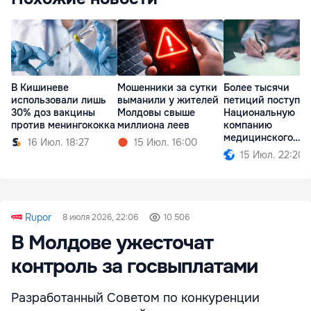
В Кишиневе
Мошенники за сутки
Более тысячи
использовали лишь
выманили у жителей
петиций поступил
30% доз вакцины
Молдовы свыше
Национальную
против менингококка
миллиона леев
компанию
медицинского
16 Июл. 18:27
15 Июл. 16:00
страхования
15 Июл. 22:20
Rupor
8 июля 2026, 22:06
10 506
В Молдове ужесточат
контроль за госвыплатами
Разработанный Советом по конкуренции