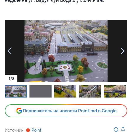
неделе на ул. Вадул луй Водэ 21/1, 2-й этаж.
1
/
8
Подпишитесь на новости Point.md в Google
Источник
Point