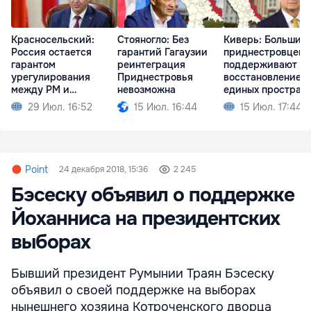
Красносельский:
Стояногло: Без
Киверь: Большин
Россия остается
гарантий Гагаузии
приднестровцев
гарантом
реинтеграция
поддерживают
урегулирования
Приднестровья
восстановление
между РМ и
невозможна
единых простран
Приднестровьем
29 Июл. 16:52
15 Июл. 16:44
15 Июл. 17:44
Point
24 декабря 2018, 15:36
2 245
Бэсеску объявил о поддержке
Йоханниса на президентских
выборах
Бывший президент Румынии Траян Бэсеску
объявил о своей поддержке на выборах
нынешнего хозяина Котроченского дворца