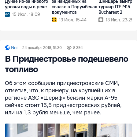
Дунае из-за низкого
за найденных на
Шницарь выигра
уровня воды в реке
свалке в Порумбенах
турнир ITF M15
документов
Bucharest 2
15 Июл. 18:09
13 Июл. 15:44
13 Июл. 23:25
Noi
24 декабря 2018, 15:30
8 394
В Приднестровье подешевело
топливо
Об этом сообщили приднестровские СМИ,
отметив, что, к примеру, на крупнейших в
регионе АЗС «Шериф» бензин марки А-95
сейчас стоит 15,5 приднестровских рублей,
или на 1,3 рубля меньше, чем ранее.