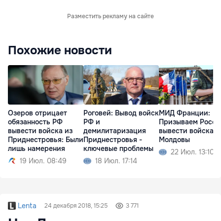
Разместить рекламу на сайте
Похожие новости
Озеров отрицает
Роговей: Вывод войск
МИД Франции:
обязанность РФ
РФ и
Призываем Росс
вывести войска из
демилитаризация
вывести войска и
Приднестровья: Были
Приднестровья -
Молдовы
лишь намерения
ключевые проблемы
22 Июл. 13:10
19 Июл. 08:49
18 Июл. 17:14
Lenta
24 декабря 2018, 15:25
3 771