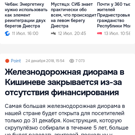
Чебан: Энергетику
Мустяцэ: СИБ знает
Почти у 360 тыся
нужно использовать
практически обо
жителей
как элемент
всем, что происходит
Приднестровья е
реинтеграции двух
на левом берегу
гражданство
берегов Днестра
Днестра
Республики Молд
11 Июл. 16:00
12 Июл. 20:45
13 Июл. 10:58
Point
24 декабря 2018, 15:54
7 073
Железнодорожная диорама в
Кишиневе закрывается из-за
отсутствия финансирования
Самая большая железнодорожная диорама в
нашей стране будет открыта для посетителей
только до 31 декабря. Конструкция, которую
скрупулёзно собирали в течение 5 лет, больше
не будет радовать зрителей, поскольку у