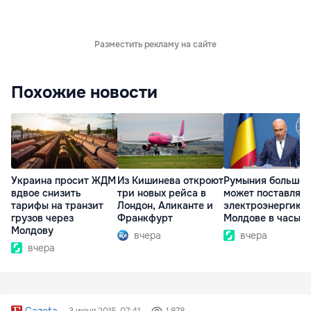
Разместить рекламу на сайте
Похожие новости
Украина просит ЖДМ
Из Кишинева откроют
Румыния больше 
вдвое снизить
три новых рейса в
может поставлять
тарифы на транзит
Лондон, Аликанте и
электроэнергию
грузов через
Франкфурт
Молдове в часы п
Молдову
вчера
вчера
вчера
Gazeta
3 июня 2015, 07:41
1 878