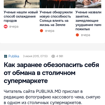
Ученые нашли новый
Ученые обнаружили
Ученые назвали т
способ охлаждения
новую способность
занятия,
городов
Солнца влиять на
замедляющие
жизнь на Земле
ухудшение памят
вчера
пожилых
вчера
вчера
Publika
3 июня 2015, 07:53
4 981
Как заранее обезопасить себя
от обмана в столичном
супермаркете
Читатель сайта PUBLIKA.MD прислал в
редакцию фотографию кассового чека, снятую
в одном из столичных супермаркетов.