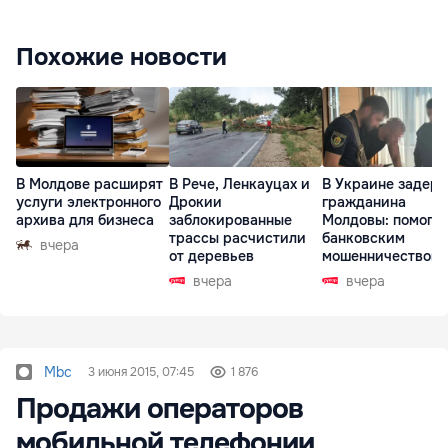
Похожие новости
В Молдове расширят
В Рече, Ленкауцах и
В Украине задер
услуги электронного
Дрокии
гражданина
архива для бизнеса
заблокированные
Молдовы: помогал
трассы расчистили
банковским
вчера
от деревьев
мошенничеством 
Чехии
вчера
вчера
Mbc
3 июня 2015, 07:45
1 876
Продажи операторов
мобильной телефонии