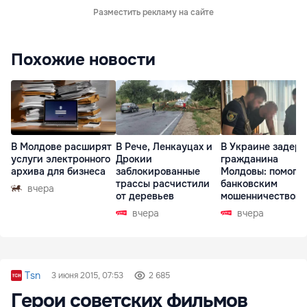
Разместить рекламу на сайте
Похожие новости
В Молдове расширят
В Рече, Ленкауцах и
В Украине задер
услуги электронного
Дрокии
гражданина
архива для бизнеса
заблокированные
Молдовы: помогал
трассы расчистили
банковским
вчера
от деревьев
мошенничеством 
Чехии
вчера
вчера
Tsn
3 июня 2015, 07:53
2 685
Герои советских фильмов