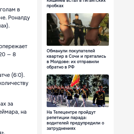
Кишинёв встал в гигантских
пробках
 голам в
че. Роналду
ах).
 опережает
Обманули покупателей
20 — 8
квартир в Сочи и прятались
в Молдове: их отправили
обратно в РФ
че (6:0).
количеству
ах за
еймара, на
На Телецентре пройдут
репетиции парада:
водителей предупредили о
затруднениях
»,