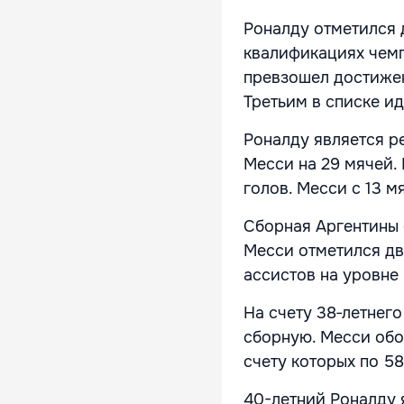
Роналду отметился д
квалификациях чемп
превзошел достижен
Третьим в списке ид
Роналду является р
Месси на 29 мячей. 
голов. Месси с 13 м
Сборная Аргентины 
Месси отметился дв
ассистов на уровне
На счету 38‑летнего
сборную. Месси обо
счету которых по 58
40-летний Роналду 