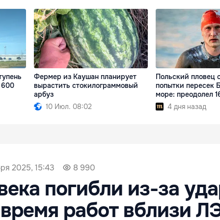
тупень
Фермер из Каушан планирует
Польский пловец с
1 600
вырастить стокилограммовый
попытки пересек 
арбуз
море: преодолел 1
10 Июл. 08:02
4 дня назад
бря 2025, 15:43
8 990
века погибли из-за уд
 время работ вблизи Л