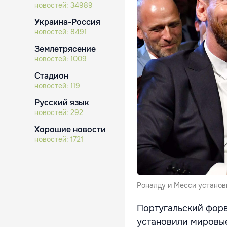
новостей:
34989
Украина-Россия
новостей:
8491
Землетрясение
новостей:
1009
Стадион
новостей:
119
Русский язык
новостей:
292
Хорошие новости
новостей:
1721
Роналду и Месси установи
Португальский форв
установили мировые