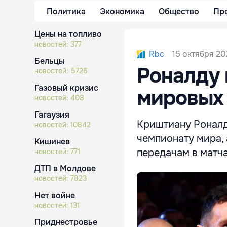
Политика
Экономика
Общество
Пр
Цены на топливо
новостей:
377
15 октября 20
Rbc
Бельцы
Роналду 
новостей:
5726
Газовый кризис
мировых 
новостей:
408
Гагаузия
Криштиану Роналд
новостей:
10842
чемпионату мира,
Кишинев
передачам в матча
новостей:
771
ДТП в Молдове
новостей:
7823
Нет войне
новостей:
131
Приднестровье