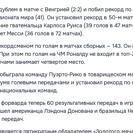
ублем в матче с Венгрией (2:2) и побил рекорд по
ионата мира (41). Он установил рекорд в 50-м мат
ие гватемальца Карлоса Руиса (39 голов в 47 матч
ет Месси (36 голов в 72 матчах).
екордсменом по голам в матчах сборных — 143. Он
При этом по голам на ЧМ Роналду не входит в топ-
ячами занимает четвертое место.
обыграла команду Пуэрто‑Рико в товарищеском мат
умя голевыми передачами и установил рекорд по 
 национальных команд.
 форварда теперь 60 результативных передач в игр
шел американца Лэндона Донована и бразильца Н
 передач.
является пятикратным обладателем «Золотого мяча