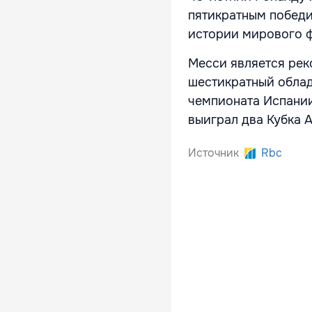
пятикратным победи
истории мирового ф
Месси является рек
шестикратный облад
чемпионата Испании
выиграл два Кубка А
Источник
Rbc