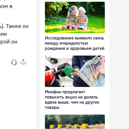
ром в
). Также он
рии
Исследование выявило связь
орой он
между очередностью
рождения и здоровьем детей
.
Минфин предлагает
повысить акциз на дизель
вдвое выше, чем на другие
товары