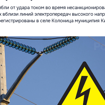
ибли от удара током во время несанкциониро
х вблизи линий электропередач высокого нап
регистрированы в селе Колоница муниципия К