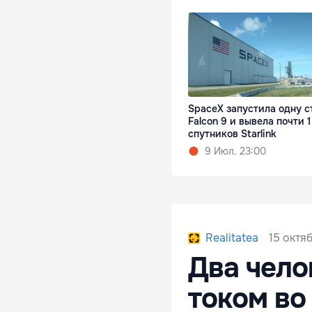
SpaceX запустила одну с
Falcon 9 и вывела почти 
спутников Starlink
9 Июл. 23:00
15 октя
Realitatea
Два чело
током во