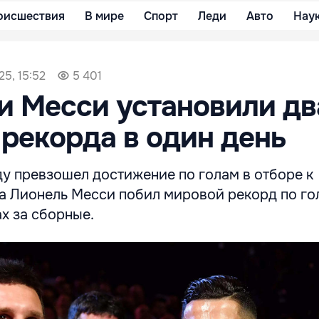
оисшествия
В мире
Спорт
Леди
Авто
Нау
25, 15:52
5 401
и Месси установили дв
рекорда в один день
у превзошел достижение по голам в отборе к
 а Лионель Месси побил мировой рекорд по г
х за сборные.