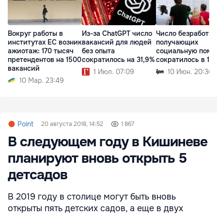
Вокруг работы в
Из-за ChatGPT число
Число безработны
институтах ЕС возник
вакансий для людей
получающих
ажиотаж: 170 тысяч
без опыта
социальную помо
претендентов на 1500
сократилось на 31,9%
сократилось в 10 
вакансий
1 Июл. 07:09
10 Июн. 20:36
10 Мар. 23:49
Point
20 августа 2018, 14:52
1 867
В следующем году в Кишиневе
планируют вновь открыть 5
детсадов
В 2019 году в столице могут быть вновь
открыты пять детских садов, а еще в двух