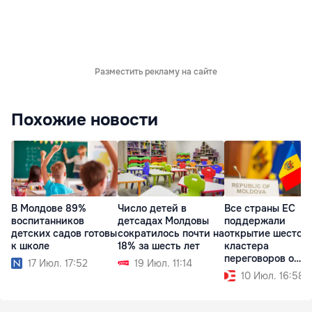
Разместить рекламу на сайте
Похожие новости
В Молдове 89%
Число детей в
Все страны ЕС
воспитанников
детсадах Молдовы
поддержали
детских садов готовы
сократилось почти на
открытие шестого
к школе
18% за шесть лет
кластера
переговоров о
17 Июл. 17:52
19 Июл. 11:14
вступлении Молд
10 Июл. 16:58