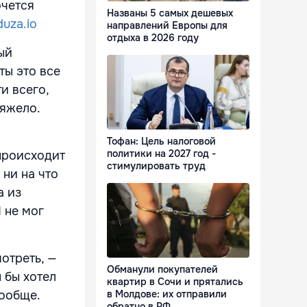
очется
Названы 5 самых дешевых
uza.io
направлений Европы для
отдыха в 2026 году
ый
ты это все
и всего,
тяжело.
Тофан: Цель налоговой
политики на 2027 год -
 происходит
стимулировать труд
 ни на что
а из
 не мог
отреть, —
Обманули покупателей
 бы хотел
квартир в Сочи и прятались
вообще.
в Молдове: их отправили
обратно в РФ