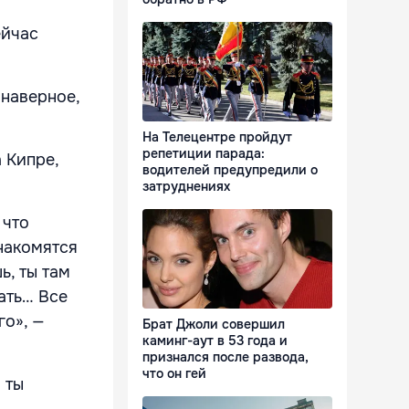
ейчас
 наверное,
На Телецентре пройдут
репетиции парада:
 Кипре,
водителей предупредили о
затруднениях
 что
знакомятся
ь, ты там
нать… Все
го», —
Брат Джоли совершил
каминг-аут в 53 года и
признался после развода,
что он гей
 ты