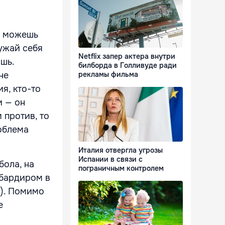
ы можешь
ружай себя
Netflix запер актера внутри
шь.
билборда в Голливуде ради
не
рекламы фильма
я, кто-то
и — он
 против, то
роблема
Италия отвергла угрозы
Испании в связи с
ола, на
пограничным контролем
мбардиром в
л). Помимо
е