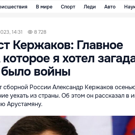
оисшествия
В мире
Спорт
Леди
Авто
Нау
023, 14:31
8 728
т Кержаков: Главное
 которое я хотел загада
 было войны
 сборной России Александр Кержаков осень
ие уехать из страны. Об этом он рассказал в 
ю Арустамяну.