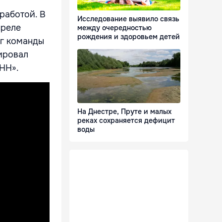
работой. В
Исследование выявило связь
преле
между очередностью
рождения и здоровьем детей
уг команды
ировал
НН».
На Днестре, Пруте и малых
реках сохраняется дефицит
воды