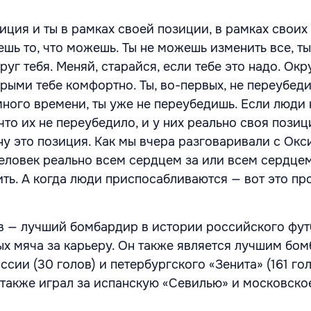
зиция и ты в рамках своей позиции, в рамках своих
шь то, что можешь. Ты не можешь изменить все, т
круг тебя. Меняй, старайся, если тебе это надо. Ок
рыми тебе комфортно. Ты, во-первых, не переубеди
ного времени, ты уже не переубедишь. Если люди 
то их не переубедило, и у них реально своя позици
 ну это позиция. Как мы вчера разговаривали с Окс
человек реально всем сердцем за или всем сердцем
ить. А когда люди приспосабливаются — вот это п
 — лучший бомбардир в истории российского футб
тых мяча за карьеру. Он также является лучшим бо
сии (30 голов) и петербургского «Зенита» (161 го
 также играл за испанскую «Севилью» и московско