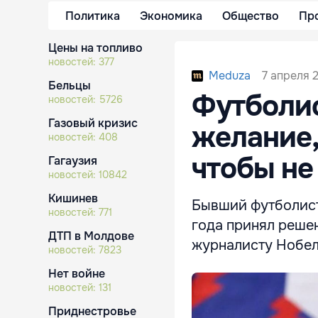
Политика
Экономика
Общество
Пр
Цены на топливо
новостей:
377
7 апреля 2
Meduza
Бельцы
Футболис
новостей:
5726
Газовый кризис
желание,
новостей:
408
чтобы не
Гагаузия
новостей:
10842
Кишинев
Бывший футболист
новостей:
771
года принял решен
ДТП в Молдове
журналисту Нобел
новостей:
7823
Нет войне
новостей:
131
Приднестровье