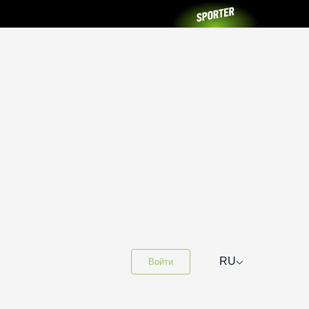
⌵
RU
Войти