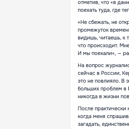
отметив, что «в да
поехать туда, где те
«Не сбежать, не отк
промежуток времени
видишь, читаешь, к
что происходит. Мне
И мы поехали», — р
На вопрос журналист
сейчас в России, Ке
это не повлияло. В 
больших проблем в 
никогда в жизни по
После практически 
когда меня спрашива
загадать, единствен