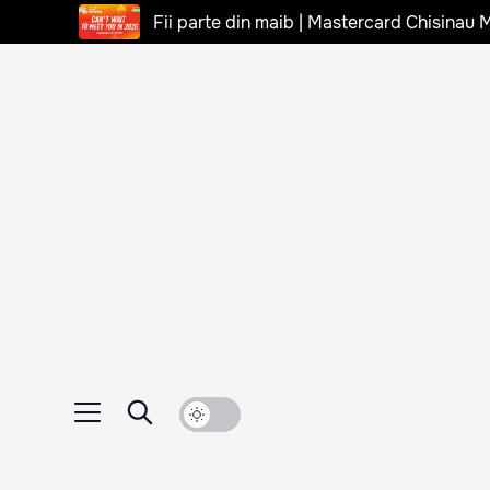
Fii parte din maib | Mastercard Chisinau 