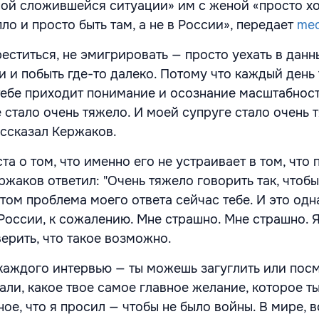
нной сложившейся ситуации» им с женой «просто х
пло и просто быть там, а не в России», передает
med
реститься, не эмигрировать — просто уехать в данн
 и побыть где-то далеко. Потому что каждый день 
 тебе приходит понимание и осознание масштабност
 стало очень тяжело. И моей супруге стало очень 
ассказал Кержаков.
а о том, что именно его не устраивает в том, что
ржаков ответил: "Очень тяжело говорить так, чтобы
этом проблема моего ответа сейчас тебе. И это одн
России, к сожалению. Мне страшно. Мне страшно. Я
верить, что такое возможно.
каждого интервью — ты можешь загуглить или посм
ли, какое твое самое главное желание, которое ты
ное, что я просил — чтобы не было войны. В мире, 