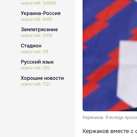
новостей:
34989
Украина-Россия
новостей:
8491
Землетрясение
новостей:
1009
Стадион
новостей:
119
Русский язык
новостей:
292
Хорошие новости
новостей:
1721
Кержаков: Я всегда проси
Кержаков вместе с с