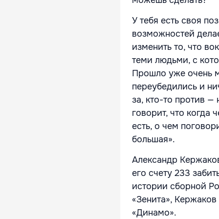
У тебя есть своя по
возможностей делае
изменить то, что во
теми людьми, с кото
Прошло уже очень м
переубедились и нич
за, кто-то против —
говорит, что когда 
есть, о чем поговор
большая».
Александр Кержаков
его счету 233 заби
истории сборной Рос
«Зенита», Кержаков
«Динамо».