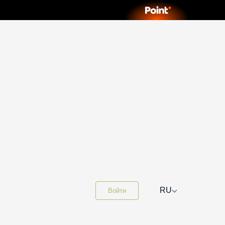
⌵
RU
Войти