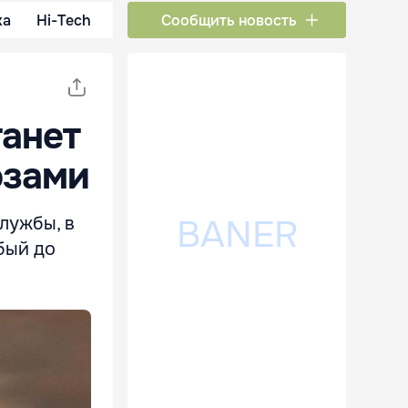
ка
Hi-Tech
Сообщить новость
танет
озами
лужбы, в
бый до