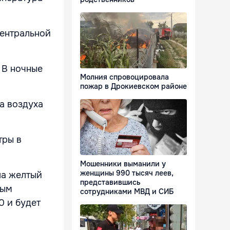
центральной
 В ночные
Молния спровоцировала
пожар в Дрокиевском районе
а воздуха
тры в
Мошенники выманили у
женщины 990 тысяч леев,
ла желтый
представившись
ным
сотрудниками МВД и СИБ
0 и будет