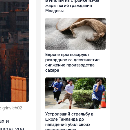
В Италии на стройке из-за
жары погиб гражданин
Молдовы
Европе прогнозируют
рекордное за десятилетие
снижение производства
сахара
 grinvich02
Устроивший стрельбу в
школе Таиланда до
ах и
нападения убил своих
мпература
родственников