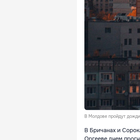
В Молдове пройдут дожди 
В Бричанах и Сорок
Оргееве днем прогн