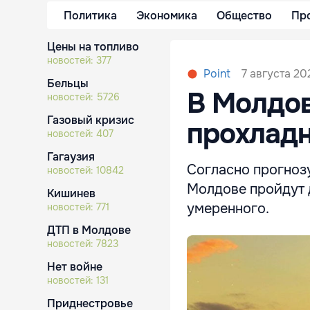
Политика
Экономика
Общество
Пр
Цены на топливо
новостей:
377
7 августа 20
Point
Бельцы
В Молдов
новостей:
5726
Газовый кризис
прохладн
новостей:
407
Гагаузия
Согласно прогноз
новостей:
10842
Молдове пройдут 
Кишинев
умеренного.
новостей:
771
ДТП в Молдове
новостей:
7823
Нет войне
новостей:
131
Приднестровье