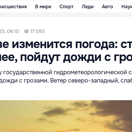
оисшествия
В мире
Спорт
Леди
Авто
Нау
23, 06:10
17 093
е изменится погода: с
ее, пойдут дожди с гр
у государственной гидрометеорологической с
дожди с грозами. Ветер северо-западный, сла