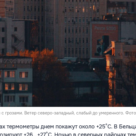
с грозами. Ветер северо-западный, слабый до умеренного. Фото:
ах термометры днем покажут около +25°С. В Бельц
озируют +26...+27°С. Ночью в северных районах те