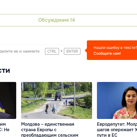
Обсуждения
14
Нашли ошибку в тексте
+
делите ее и нажмите
CTRL
ENTER
Сообщите нам!
сти
гим
Молдова – единственная
Евродепутат: Молд
С: Не
страна Европы с
шагов опережает 
преобладающим сельским
пути в ЕС