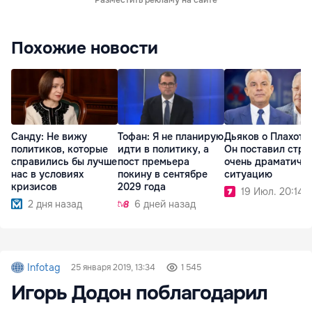
Похожие новости
Санду: Не вижу
Тофан: Я не планирую
Дьяков о Плахотн
политиков, которые
идти в политику, а
Он поставил стра
справились бы лучше
пост премьера
очень драматичн
нас в условиях
покину в сентябре
ситуацию
кризисов
2029 года
19 Июл. 20:14
2 дня назад
6 дней назад
Infotag
25 января 2019, 13:34
1 545
Игорь Додон поблагодарил