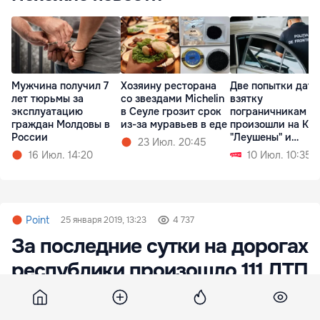
Мужчина получил 7
Хозяину ресторана
Две попытки дать
лет тюрьмы за
со звездами Michelin
взятку
эксплуатацию
в Сеуле грозит срок
пограничникам
граждан Молдовы в
из-за муравьев в еде
произошли на КП
России
"Леушены" и
23 Июл. 20:45
"Паланка"
16 Июл. 14:20
10 Июл. 10:35
Point
25 января 2019, 13:23
4 737
За последние сутки на дорогах
республики произошло 111 ДТП
За последние 24 часа на дорогах республики
произошло 111 дорожно-транспортных