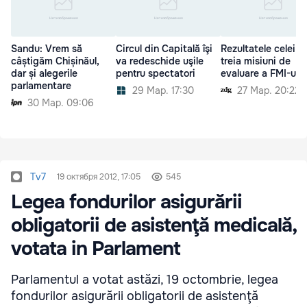
Sandu: Vrem să
Circul din Capitală îşi
Rezultatele celei d
câștigăm Chișinăul,
va redeschide uşile
treia misiuni de
dar și alegerile
pentru spectatori
evaluare a FMI-ului
parlamentare
29 Мар. 17:30
27 Мар. 20:22
30 Мар. 09:06
Tv7
19 октября 2012, 17:05
545
Legea fondurilor asigurării
obligatorii de asistenţă medicală,
votata in Parlament
Parlamentul a votat astăzi, 19 octombrie, legea
fondurilor asigurării obligatorii de asistenţă