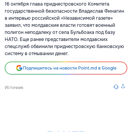
16 октября глава приднестровского Комитета
государственной безопасности Владислав Финагин
в интервью российской «Независимой газете»
заявил, что молдавские власти готовят военный
полигон неподалеку от села Бульбоака под базу
НАТО. Еще ранее представители молдавских
спецслужб обвинили приднестровскую банковскую
систему в отмывании денег.
Подпишитесь на новости Point.md в Google
Источник