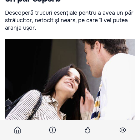
Descoperă trucuri esenţiale pentru a avea un păr
strălucitor, netocit şi nears, pe care îl vei putea
aranja uşor.
Specialistul în hair-style, Vilhelmina Anton,
te învaţă
tot