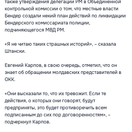
также утверждения делегации РМ в Объединенной
контрольной комиссии о том, что местные власти
Бендер создали некий план действий по ликвидации
Бендерского комиссариата полиции,
подчиняющегося МВД РМ.
«Я не читаю таких страшных историй», – сказала
Штански.
Евгений Карпов, в свою очередь, отметил, что он
знает об обращении молдавских представителей в
ОКК.
«Они высказали то, что их тревожит. Если те
действия, о которых они говорят, будут
предприняты, это будет противоречить всем
подписанным до сих пор договоренностям», –
подчеркнул Карпов.