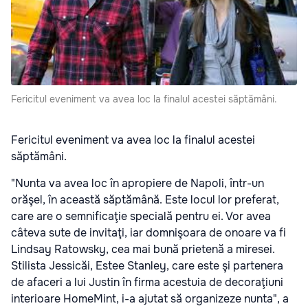
Fericitul eveniment va avea loc la finalul acestei săptămâni.
Fericitul eveniment va avea loc la finalul acestei
săptămâni.
"Nunta va avea loc în apropiere de Napoli, într-un
orăşel, în această săptămână. Este locul lor preferat,
care are o semnificaţie specială pentru ei. Vor avea
câteva sute de invitaţi, iar domnişoara de onoare va fi
Lindsay Ratowsky, cea mai bună prietenă a miresei.
Stilista Jessicăi, Estee Stanley, care este şi partenera
de afaceri a lui Justin în firma acestuia de decoraţiuni
interioare HomeMint, i-a ajutat să organizeze nunta", a