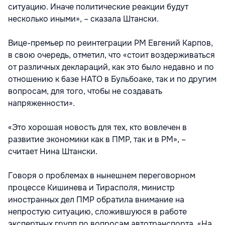
ситуацию. Иначе политические реакции будут
несколько иными», – сказала Штански.
Вице-премьер по реинтеграции РМ Евгений Карпов,
в свою очередь, отметил, что «стоит воздерживаться
от различных деклараций, как это было недавно и по
отношению к базе НАТО в Бульбоаке, так и по другим
вопросам, для того, чтобы не создавать
напряженности».
«Это хорошая новость для тех, кто вовлечен в
развитие экономики как в ПМР, так и в РМ», –
считает Нина Штански.
Говоря о проблемах в нынешнем переговорном
процессе Кишинева и Тирасполя, министр
иностранных дел ПМР обратила внимание на
непростую ситуацию, сложившуюся в работе
экспертных групп по вопросам автотранспорта. «На