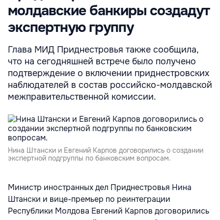
молдавские банкиры создадут
экспертную группу
Глава МИД Приднестровья также сообщила,
что на сегодняшней встрече было получено
подтверждение о включении приднестровских
наблюдателей в состав российско-молдавской
межправительственной комиссии.
Нина Штански и Евгений Карпов договорились о создании
экспертной подгруппы по банковским вопросам.
Министр иностранных дел Приднестровья Нина
Штански и вице-премьер по реинтеграции
Республики Молдова Евгений Карпов договорились