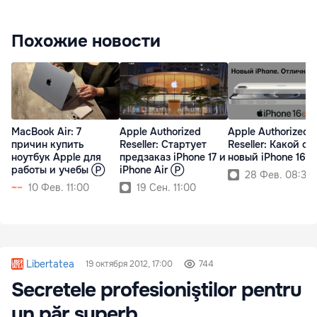
Похожие новости
MacBook Air: 7
Apple Authorized
Apple Authorized
причин купить
Reseller: Cтартует
Reseller: Какой он,
ноутбук Apple для
предзаказ iPhone 17 и
новый iPhone 16e
работы и учебы Ⓟ
iPhone Air Ⓟ
28 Фев. 08:30
10 Фев. 11:00
19 Сен. 11:00
Libertatea
19 октября 2012, 17:00
744
Secretele profesioniştilor pentru
un păr superb