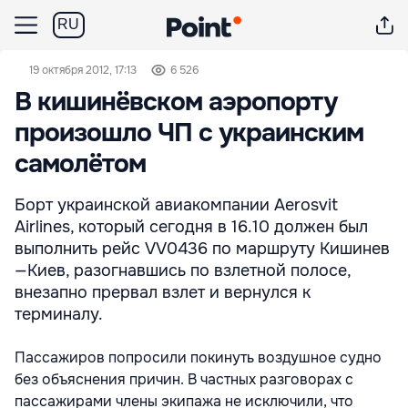
RU
19 октября 2012, 17:13
6 526
В кишинёвском аэропорту
произошло ЧП с украинским
самолётом
Борт украинской авиакомпании Aerosvit
Airlines, который сегодня в 16.10 должен был
выполнить рейс VV0436 по маршруту Кишинев
—Киев, разогнавшись по взлетной полосе,
внезапно прервал взлет и вернулся к
терминалу.
Пассажиров попросили покинуть воздушное судно
без объяснения причин. В частных разговорах с
пассажирами члены экипажа не исключили, что