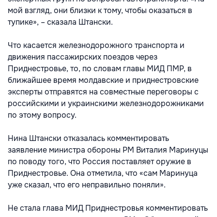
мой взгляд, они близки к тому, чтобы оказаться в
тупике», – сказала Штански.
Что касается железнодорожного транспорта и
движения пассажирских поездов через
Приднестровье, то, по словам главы МИД ПМР, в
ближайшее время молдавские и приднестровские
эксперты отправятся на совместные переговоры с
российскими и украинскими железнодорожниками
по этому вопросу.
Нина Штански отказалась комментировать
заявление министра обороны РМ Виталия Маринуцы
по поводу того, что Россия поставляет оружие в
Приднестровье. Она отметила, что «сам Маринуца
уже сказал, что его неправильно поняли».
Не стала глава МИД Приднестровья комментировать