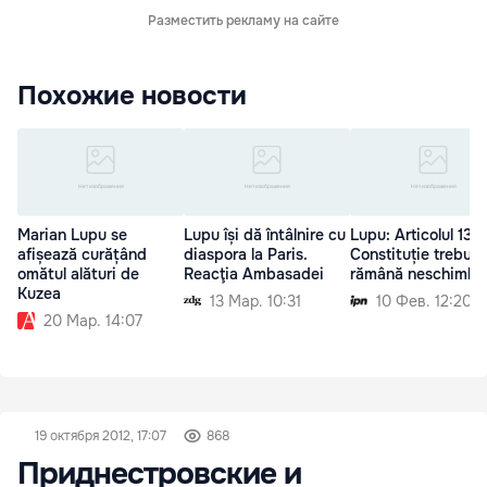
Разместить рекламу на сайте
Похожие новости
Marian Lupu se
Lupu își dă întâlnire cu
Lupu: Articolul 13 d
afișează curățând
diaspora la Paris.
Constituție trebuie
omătul alături de
Reacţia Ambasadei
rămână neschimba
Kuzea
13 Мар. 10:31
10 Фев. 12:20
20 Мар. 14:07
19 октября 2012, 17:07
868
Приднестровские и