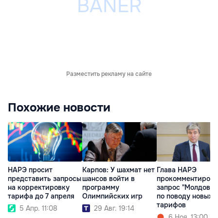
Разместить рекламу на сайте
Похожие новости
НАРЭ просит
Карпов: У шахмат нет
Глава НАРЭ
представить запросы
шансов войти в
прокомментирова
на корректировку
программу
запрос "Молдоваг
тарифа до 7 апреля
Олимпийских игр
по поводу новых
тарифов
5 Апр. 11:08
29 Авг. 19:14
6 Ноя. 13:00