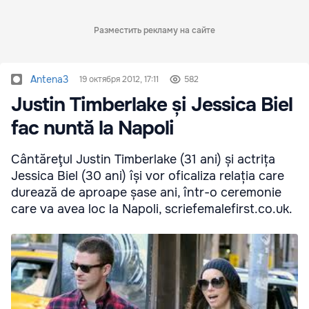
Разместить рекламу на сайте
Antena3
19 октября 2012, 17:11
582
Justin Timberlake și Jessica Biel
fac nuntă la Napoli
Cântăreţul Justin Timberlake (31 ani) și actrița
Jessica Biel (30 ani) își vor oficaliza relația care
durează de aproape șase ani, într-o ceremonie
care va avea loc la Napoli, scriefemalefirst.co.uk.