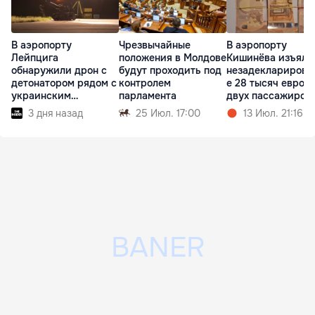
В аэропорту
Чрезвычайные
В аэропорту
Лейпцига
положения в Молдове
Кишинёва изъяли
обнаружили дрон с
будут проходить под
незадекларирова
детонатором рядом с
контролем
е 28 тысяч евро у
украинским
парламента
двух пассажиров
самолетом
3 дня назад
25 Июл. 17:00
13 Июл. 21:16