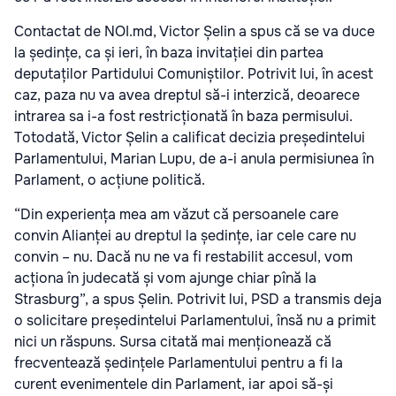
Contactat de NOI.md, Victor Șelin a spus că se va duce
la ședințe, ca și ieri, în baza invitației din partea
deputaților Partidului Comuniștilor. Potrivit lui, în acest
caz, paza nu va avea dreptul să-i interzică, deoarece
intrarea sa i-a fost restricționată în baza permisului.
Totodată, Victor Șelin a calificat decizia președintelui
Parlamentului, Marian Lupu, de a-i anula permisiunea în
Parlament, o acțiune politică.
“Din experiența mea am văzut că persoanele care
convin Alianței au dreptul la ședințe, iar cele care nu
convin – nu. Dacă nu ne va fi restabilit accesul, vom
acționa în judecată și vom ajunge chiar pînă la
Strasburg”, a spus Șelin. Potrivit lui, PSD a transmis deja
o solicitare președintelui Parlamentului, însă nu a primit
nici un răspuns. Sursa citată mai menționează că
frecventează ședințele Parlamentului pentru a fi la
curent evenimentele din Parlament, iar apoi să-și