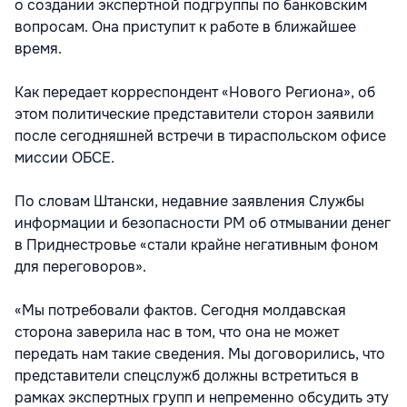
о создании экспертной подгруппы по банковским
вопросам. Она приступит к работе в ближайшее
время.
Как передает корреспондент «Нового Региона», об
этом политические представители сторон заявили
после сегодняшней встречи в тираспольском офисе
миссии ОБСЕ.
По словам Штански, недавние заявления Службы
информации и безопасности РМ об отмывании денег
в Приднестровье «стали крайне негативным фоном
для переговоров».
«Мы потребовали фактов. Сегодня молдавская
сторона заверила нас в том, что она не может
передать нам такие сведения. Мы договорились, что
представители спецслужб должны встретиться в
рамках экспертных групп и непременно обсудить эту