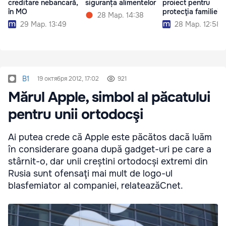
creditare nebancară,
siguranța alimentelor
proiect pentru
în MO
protecţia familiei
28 Мар. 14:38
29 Мар. 13:49
28 Мар. 12:58
B1
19 октября 2012, 17:02
921
Mărul Apple, simbol al păcatului
pentru unii ortodocşi
Ai putea crede că Apple este păcătos dacă luăm
în considerare goana după gadget-uri pe care a
stârnit-o, dar unii creștini ortodocși extremi din
Rusia sunt ofensaţi mai mult de logo-ul
blasfemiator al companiei, relateazăCnet.