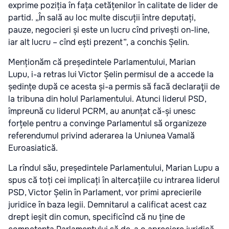
exprime poziția în fața cetățenilor în calitate de lider de
partid. „În sală au loc multe discuții între deputați,
pauze, negocieri și este un lucru cînd privești on-line,
iar alt lucru – cînd ești prezent”, a conchis Șelin.
Menționăm că președintele Parlamentului, Marian
Lupu, i-a retras lui Victor Șelin permisul de a accede la
ședințe după ce acesta și-a permis să facă declaraţii de
la tribuna din holul Parlamentului. Atunci liderul PSD,
împreună cu liderul PCRM, au anunțat că-și unesc
forțele pentru a convinge Parlamentul să organizeze
referendumul privind aderarea la Uniunea Vamală
Euroasiatică.
La rîndul său, președintele Parlamentului, Marian Lupu a
spus că toți cei implicați în altercațiile cu intrarea liderul
PSD, Victor Șelin în Parlament, vor primi aprecierile
juridice în baza legii. Demnitarul a calificat acest caz
drept ieșit din comun, specificînd că nu ține de