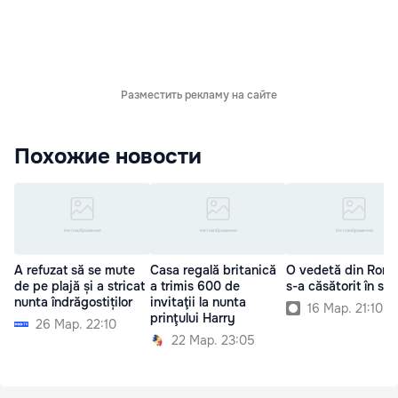
Разместить рекламу на сайте
Похожие новости
A refuzat să se mute
Casa regală britanică
O vedetă din Româ
de pe plajă și a stricat
a trimis 600 de
s-a căsătorit în sec
nunta îndrăgostiților
invitaţii la nunta
16 Мар. 21:10
prinţului Harry
26 Мар. 22:10
22 Мар. 23:05