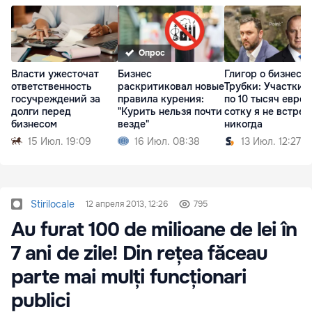
Опрос
Власти ужесточат
Бизнес
Глигор о бизнесе
ответственность
раскритиковал новые
Трубки: Участки 
госучреждений за
правила курения:
по 10 тысяч евро 
долги перед
"Курить нельзя почти
сотку я не встреч
бизнесом
везде"
никогда
15 Июл. 19:09
16 Июл. 08:38
13 Июл. 12:27
Stirilocale
12 апреля 2013, 12:26
795
Au furat 100 de milioane de lei în
7 ani de zile! Din rețea făceau
parte mai mulți funcționari
publici