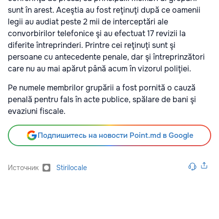
sunt în arest. Aceştia au fost reţinuţi după ce oamenii
legii au audiat peste 2 mii de interceptări ale
convorbirilor telefonice şi au efectuat 17 revizii la
diferite întreprinderi. Printre cei reţinuţi sunt şi
persoane cu antecedente penale, dar şi întreprinzători
care nu au mai apărut până acum în vizorul poliţiei.
Pe numele membrilor grupării a fost pornită o cauză
penală pentru fals în acte publice, spălare de bani şi
evaziuni fiscale.
Подпишитесь на новости Point.md в Google
Источник
Stirilocale