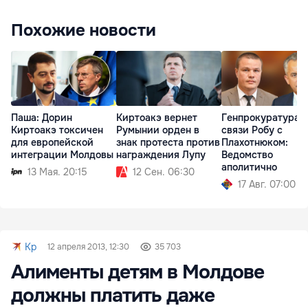
Похожие новости
Паша: Дорин
Киртоакэ вернет
Генпрокуратура о
Киртоакэ токсичен
Румынии орден в
связи Робу с
для европейской
знак протеста против
Плахотнюком:
интеграции Молдовы
награждения Лупу
Ведомство
аполитично
13 Мая. 20:15
12 Сен. 06:30
17 Авг. 07:00
Kp
12 апреля 2013, 12:30
35 703
Алименты детям в Молдове
должны платить даже