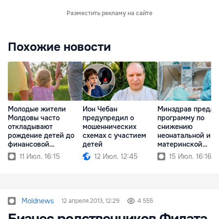
Разместить рекламу на сайте
Похожие новости
Молодые жители
Ион Чебан
Минздрав предла
Молдовы часто
предупредил о
программу по
откладывают
мошеннических
снижению
рождение детей до
схемах с участием
неонатальной и
финансовой
детей
материнской
стабильности
смертности
11 Июл. 16:15
12 Июл. 12:45
15 Июл. 16:16
Moldnews
12 апреля 2013, 12:29
4 555