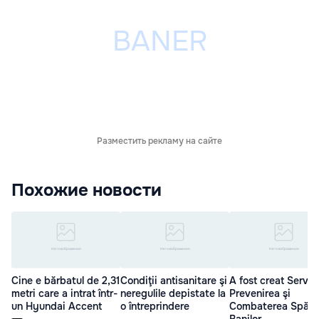
Разместить рекламу на сайте
Похожие новости
Cine e bărbatul de 2,31
Condiţii antisanitare şi
A fost creat Servici
metri care a intrat într-
neregulile depistate la
Prevenirea şi
un Hyundai Accent
o întreprindere
Combaterea Spălăr
Banilor