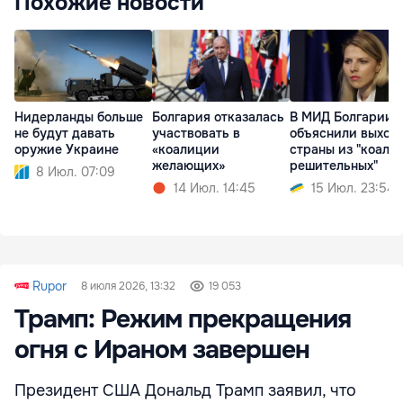
Похожие новости
Нидерланды больше
Болгария отказалась
В МИД Болгарии
не будут давать
участвовать в
объяснили выход
оружие Украине
«коалиции
страны из "коали
желающих»
решительных"
8 Июл. 07:09
14 Июл. 14:45
15 Июл. 23:54
Rupor
8 июля 2026, 13:32
19 053
Трамп: Режим прекращения
огня с Ираном завершен
Президент США Дональд Трамп заявил, что