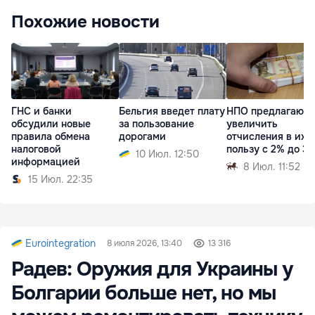
Похожие новости
ГНС и банки
Бельгия введет плату
НПО предлагают
обсудили новые
за пользование
увеличить
правила обмена
дорогами
отчисления в их
налоговой
пользу с 2% до 3
10 Июл. 12:50
информацией
8 Июл. 11:52
15 Июл. 22:35
Eurointegration
8 июля 2026, 13:40
13 316
Радев: Оружия для Украины у
Болгарии больше нет, но мы