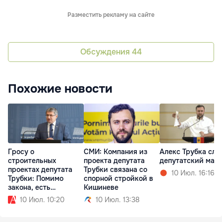
Разместить рекламу на сайте
Обсуждения
44
Похожие новости
Гросу о
СМИ: Компания из
Алекс Трубка сл
строительных
проекта депутата
депутатский ман
проектах депутата
Трубки связана со
10 Июл. 16:16
Трубки: Помимо
спорной стройкой в
закона, есть
Кишиневе
проблема морали
10 Июл. 10:20
10 Июл. 13:38