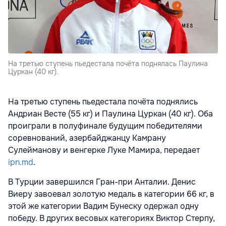
На третью ступень пьедестала почёта поднялась Паулина
Цуркан (40 кг).
На третью ступень пьедестала почёта поднялись
Андриан Весте (55 кг) и Паулина Цуркан (40 кг). Оба
проиграли в полуфинале будущим победителями
соревнований, азербайджанцу Камрану
Сулейманову и венгерке Луке Мамира, передает
ipn.md
.
В Турции завершился Гран-при Анталии. Денис
Виеру завоевал золотую медаль в категории 66 кг, в
этой же категории Вадим Бунеску одержал одну
победу. В других весовых категориях Виктор Стерпу,