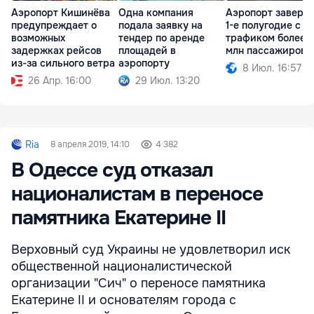
Аэропорт Кишинёва
Одна компания
Аэропорт заверш
предупреждает о
подала заявку на
1-е полугодие с
возможных
тендер по аренде
трафиком более 1
задержках рейсов
площадей в
млн пассажиров
из-за сильного ветра
аэропорту
8 Июл. 16:57
26 Апр. 16:00
29 Июл. 13:20
Ria
8 апреля 2019, 14:10
4 382
В Одессе суд отказал
националистам в переносе
памятника Екатерине II
Верховный суд Украины не удовлетворил иск
общественной националистической
организации "Сич" о переносе памятника
Екатерине II и основателям города с