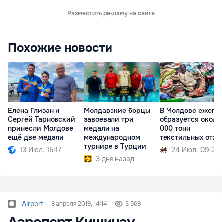
Разместить рекламу на сайте
Похожие новости
Елена Глизан и
Молдавские борцы
В Молдове ежего
Сергей Тарновский
завоевали три
образуется около
принесли Молдове
медали на
000 тонн
ещё две медали
международном
текстильных отхо
турнире в Турции
13 Июл. 15:17
24 Июл. 09:25
3 дня назад
Airport
8 апреля 2019, 14:14
3 569