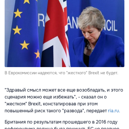
В Еврокомиссии надеются, что "жесткого" Brexit не будет.
"Здравый смысл может все еще возобладать, и этого
сценария можно еще избежать", - сказал он о
"жестком" Brexit, констатировав при этом
повышенный риск такого "развода", передает
ria.ru.
Британия по результатам прошедшего в 2016 году
референдума должна была покинуть ЕС не позднее