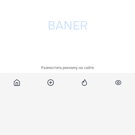
Разместить рекламу на сайте
Похожие новости
Саудовский принц
Лондон передаст
Суд приговорил
умер в отеле Лондона
Киеву права на
подростков к 5,5