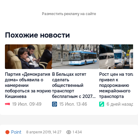
Разместить рекламу на сайте
Похожие новости
Партия «Демократия
В Бельцах хотят
Рост цен на топл
дома» объявила о
сделать
привел к
намерении
общественный
подорожанию
побороться за мэрию
транспорт
межрайонного
Кишинева
бесплатным с 2027
транспорта
года
19 Июл. 09:49
15 Июл. 13:46
6 дней назад
Point
8 апреля 2019, 14:27
1 434