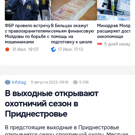
ФБР провело встречу
В Бельцах окажут
Минздрав Молдо
с правоохранителями
семьям финансовую
расширяет доступ
Молдовы по борьбе с
помощь на
онкопомощи
мошенниками
подготовку к школе
5 дней назад
31 Июл. 19:07
17 Июл. 17:13
Infotag
11 августа 2023, 09:18
5 336
В выходные открывают
охотничий сезон в
Приднестровье
В предстоящие выходные в Приднестровье
открывается сезон спортивной охоты. Местная