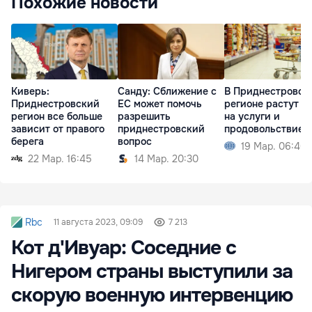
Похожие новости
Киверь:
Санду: Сближение с
В Приднестровск
Приднестровский
ЕС может помочь
регионе растут ц
регион все больше
разрешить
на услуги и
зависит от правого
приднестровский
продовольствие
берега
вопрос
19 Мар. 06:40
22 Мар. 16:45
14 Мар. 20:30
Rbc
11 августа 2023, 09:09
7 213
Кот д'Ивуар: Соседние с
Нигером страны выступили за
скорую военную интервенцию