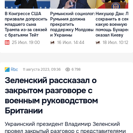
В Конгрессе США
Румынский социолог:
Никушор Дан: Лу
призвали допросить
Румыния должна
сохранить в секре
младшего сына
прекратить
какую военную
Трампа из-за связей
поддержку Молдовы
помощь Бухарест
с братьями Тейт
и Украины
оказал Киеву
25 Июл. 19:00
16 Июл. 14:44
18 Июл. 10:12
Rbc
11 августа 2023, 09:36
6 798
Зеленский рассказал о
закрытом разговоре с
военным руководством
Британии
Украинский президент Владимир Зеленский
провел закрытый разговор с представителями