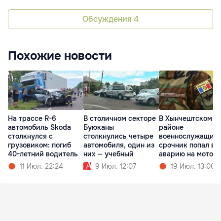
Обсуждения
4
Похожие новости
На трассе R-6
В столичном секторе
В Хынчештском
автомобиль Skoda
Буюканы
районе
столкнулся с
столкнулись четыре
военнослужащий
грузовиком: погиб
автомобиля, один из
срочник попал в
40-летний водитель
них — учебный
аварию на мотоц
11 Июл. 22:24
9 Июл. 12:07
19 Июл. 13:00