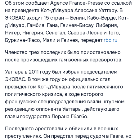
Об этом сообщает Agence France-Presse со ссылкой
на президента Кот-д'Ивуара Алассана Уаттару. В
ЭКОВАС входит 15 стран — Бенин, Кабо-Верде, Кот-
д`Ивуар, Гамбия, Гана, Гвинея-Бисау, Либерия,
Нигер, Нигерия, Сенегал, Сьерра-Леоне и Того,
Буркина-Фасо, Мали и Гвинея, передает
rbc.ru
Членство трех последних было приостановлено
после произошедших там военных переворотов.
Уаттара в 2011 году был избран председателем
ЭКОВАС. В том же году он официально стал
президентом Кот-д'Ивуара после пятимесячного
политического кризиса, в ходе которого
французские спецподразделения взяли штурмом
резиденцию оппонента Уаттары, действующего
главы государства Лорана Гбагбо.
Последнего арестовали и обвинили в военных
преступлениях. Он предстал перед судом в Гааге, но