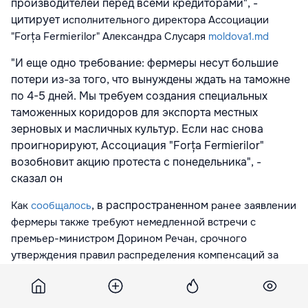
производителей перед всеми кредиторами", -
цитирует
исполнительного директора Ассоциации
"Forța Fermierilor" Александра Слусаря
moldova1.md
"И еще одно требование: фермеры несут большие
потери из-за того, что вынуждены ждать на таможне
по 4-5 дней. Мы требуем создания специальных
таможенных коридоров для экспорта местных
зерновых и масличных культур. Если нас снова
проигнорируют, Ассоциация "Forța Fermierilor"
возобновит акцию протеста с понедельника", -
сказал он
, в распространенном
Как
сообщалось
ранее заявлении
фермеры также требуют немедленной встречи с
премьер-министром Дорином Речан, срочного
утверждения правил распределения компенсаций за
пшеницу и ячмень и распределения румынского
дизельного топлива. Власти пока никак не
прокомментировали требования фермеров.