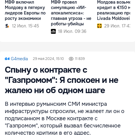
МВФ включил
МВФ провел
Молдова возьмет
Молдову в пятерку
симуляцию «ИИ-
кредит в €150 мл
лидеров Европы по
апокалипсиса»:
реализацию прое
росту экономики
главная угроза - не
Livada Moldovei II
роботы-убийцы
12 Июл. 15:45
29 Июл. 17:43
18 Июл. 09:36
G4media
29 мая 2024, 15:10
11 839
Спыну о контракте с
"Газпромом": Я спокоен и не
жалею ни об одном шаге
В интервью румынским СМИ министра
инфраструктуры спросили, не жалеет ли он о
подписанном в Москве контракте с
"Газпромом", который вызвал бесчисленное
количество критики в его адрес.