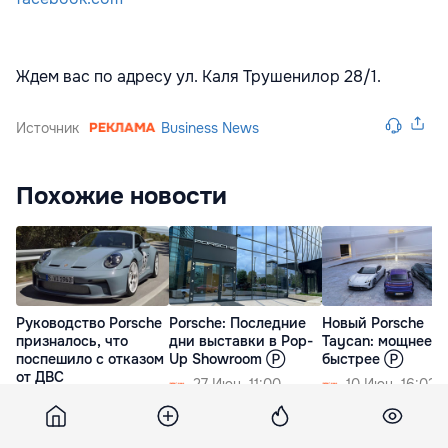
Ждем вас по адресу ул. Каля Трушенилор 28/1.
Источник
Business News
Похожие новости
Руководство Porsche
Porsche: Последние
Новый Porsche
призналось, что
дни выставки в Pop-
Taycan: мощнее и
поспешило с отказом
Up Showroom Ⓟ
быстрее Ⓟ
от ДВС
27 Июн. 11:00
10 Июн. 16:02
23 Июл. 19:10