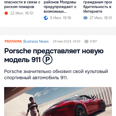
опасности в связи с
районов Молдовы
гражданам прояв
риском пожаров
предупреждают о
бдительность в
возможных
Интернете
22 Июл. 16:51
ситуациях риска
9 Июл. 19:16
27 Июл. 18:05
Business News
29 мая 2024, 14:53
9 817
Porsche представляет новую
модель 911 Ⓟ
Porsche значительно обновил свой культовый
спортивный автомобиль 911.