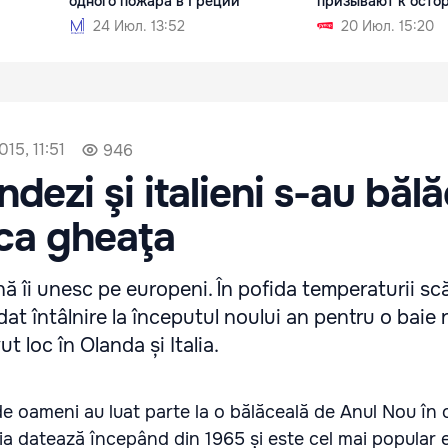
одного пожара в Греции
призывают к осто
24 Июл. 13:52
20 Июл. 15:20
15, 11:51
946
ndezi şi italieni s-au bălă
ca gheaţa
ună îi unesc pe europeni. În pofida temperaturii sc
at întâlnire la începutul noului an pentru o baie 
 loc în Olanda și Italia.
e oameni au luat parte la o bălăceală de Anul Nou în 
ția datează începând din 1965 și este cel mai popular