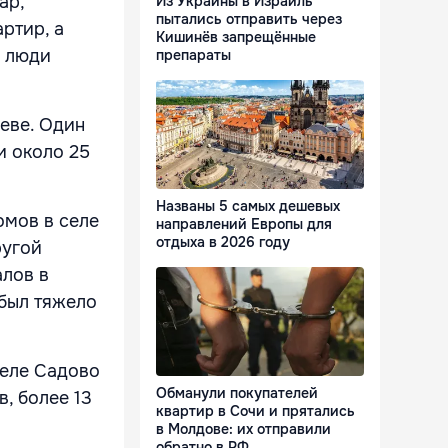
ар,
Из Украины в Израиль
пытались отправить через
ртир, а
Кишинёв запрещённые
, люди
препараты
еве. Один
и около 25
Названы 5 самых дешевых
омов в селе
направлений Европы для
отдыха в 2026 году
ругой
алов в
 был тяжело
селе Садово
Обманули покупателей
, более 13
квартир в Сочи и прятались
в Молдове: их отправили
обратно в РФ