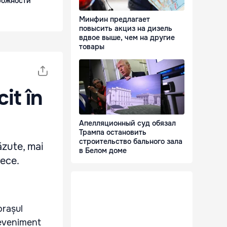
рожности
Минфин предлагает
повысить акциз на дизель
вдвое выше, чем на другие
товары
cit în
Апелляционный суд обязал
Трампа остановить
строительство бального зала
ăzute, mai
в Белом доме
rece.
orașul
 eveniment