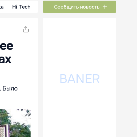
ка
Hi-Tech
Сообщить новость
лее
ах
. Было