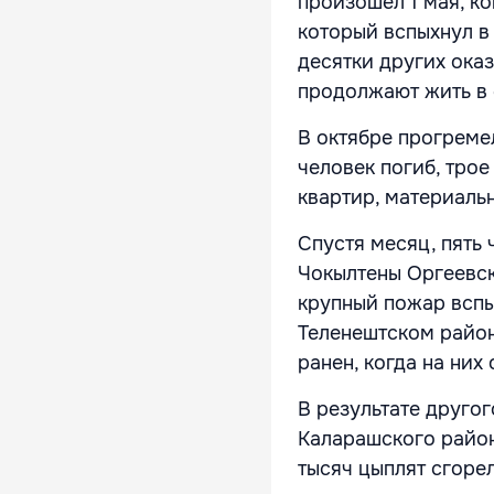
произошёл 1 мая, к
который вспыхнул в 
десятки других ока
продолжают жить в 
В октябре прогреме
человек погиб, трое
квартир, материаль
Спустя месяц, пять 
Чокылтены Оргеевск
крупный пожар вспы
Теленештском район
ранен, когда на них
В результате друго
Каларашского район
тысяч цыплят сгоре