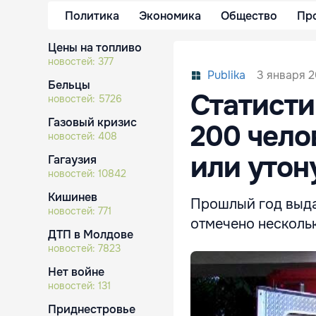
Политика
Экономика
Общество
Пр
Цены на топливо
новостей:
377
3 января 20
Publika
Бельцы
Статисти
новостей:
5726
Газовый кризис
200 чело
новостей:
408
или утон
Гагаузия
новостей:
10842
Кишинев
Прошлый год выда
новостей:
771
отмечено нескольк
ДТП в Молдове
новостей:
7823
Нет войне
новостей:
131
Приднестровье