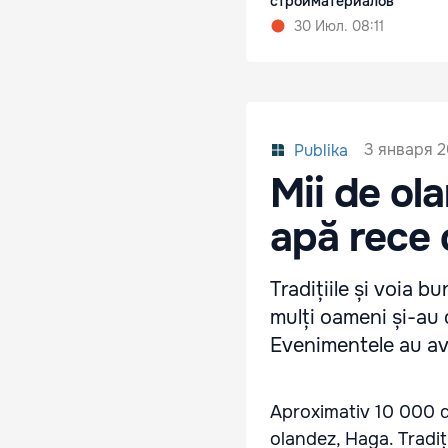
стройматериалов
30 Июл. 08:11
3 января 20
Publika
Mii de ola
apă rece 
Tradițiile și voia b
mulți oameni și-au d
Evenimentele au avut
Aproximativ 10 000 d
olandez, Haga. Tradi