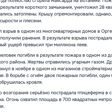
огда полностью сгорела мансарда на Ботанике. Пож
результате короткого замыкания, уничтожил 28 ква
зались затоплены. Крышу отремонтировали, однако
сырости и плесени.
л взрыв в одном из многоквартирных домов в Орге
 получили ранения. В результате взрыва пострадал
ный ущерб превысил три миллиона леев.
человек погибли в результате пожара в одном из д
ого района. Жертвы отравились угарным газом. Д
хнул в ноябре в одном из магазинов стройматери
е. В борьбе с огнём двое пожарных погибли, один
 обрушилась кровля.
го возгорания серьёзно пострадала птицеферма в 
а. Огонь охватил площадь в 700 квадратных метров
ли.