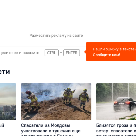
Разместить рекламу на сайте
Нашли ошибку в тексте
+
делите ее и нажмите
CTRL
ENTER
Сообщите нам!
сти
ый
Спасатели из Молдовы
Близятся гроза и
участвовали в тушении еще
ветер: спасатели 