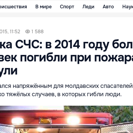
оисшествия
В мире
Спорт
Леди
Авто
Нау
15, 11:52
1 588
ка СЧС: в 2014 году бо
век погибли при пожар
ули
лся напряжённым для молдавских спасателей
о тяжёлых случаев, в которых гибли люди.