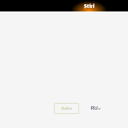
⌵
RU
Войти