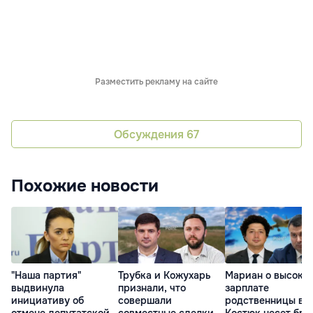
Разместить рекламу на сайте
Обсуждения
67
Похожие новости
"Наша партия"
Трубка и Кожухарь
Мариан о высоко
выдвинула
признали, что
зарплате
инициативу об
совершали
родственницы в О
отмене депутатской
совместные сделки,
Костюк несет бре