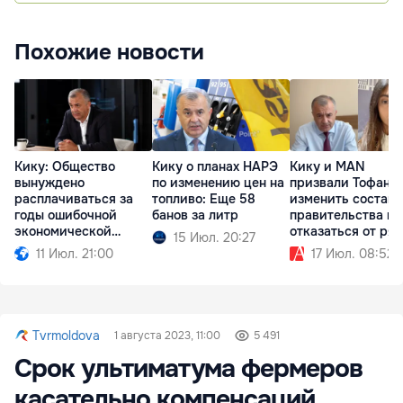
Похожие новости
Кику: Общество
Кику о планах НАРЭ
Кику и MAN
вынуждено
по изменению цен на
призвали Тофана
расплачиваться за
топливо: Еще 58
изменить состав
годы ошибочной
банов за литр
правительства и
экономической
отказаться от ря
15 Июл. 20:27
политики
реформ
11 Июл. 21:00
17 Июл. 08:52
Tvrmoldova
1 августа 2023, 11:00
5 491
Срок ультиматума фермеров
касательно компенсаций