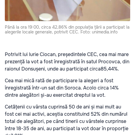
Până la ora 19:00, circa 42,86% din populația țării a participat la
alegerile locale generale, potrivit CEC. Foto: unimedia.info
Potrivit lui Iurie Ciocan, președintele CEC, cea mai mare
prezență la vot a fost înregistrată în satul Procovca, din
raionul Donsușeni, unde au participat circa85,44%.
Cea mai mică rată de participare la alegeri a fost
înregistrată într-un sat din Soroca. Acolo circa 14%
dintre alegători și-au exercitat dreptul la vot.
Cetățenii cu vârsta cuprinsă 50 de ani și mai mult au
fost cei mai activi, aceștia constituind 52% din numărul
total de alegători, pe când tinerii cu vârstele curprinse
între 18-35 de ani, au participat la vot doar în proporție