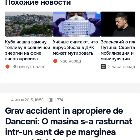
Похожие новости
Куба нашла замену
Учёные считают, что
Зеленский о план
топливу в солнечной
вирус Эбола в ДРК
Путина: Скрытая
энергии на фоне
может мутировать
мобилизация и
энергокризиса
манипуляции
час назад
36 минут назад
2 часа назад
14 июня 2015, 18:58
1 774
Grav accident in apropiere de
Danceni: O masina s-a rasturnat
intr-un sant de pe marginea