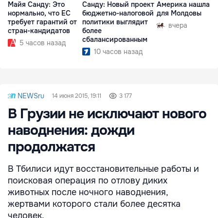
Майя Санду: Это
Санду: Новый проект
Америка нашла п
нормально, что ЕС
бюджетно-налоговой
для Молдовы
требует гарантий от
политики выглядит
вчера
стран-кандидатов
более
сбалансированным
5 часов назад
10 часов назад
NEWSru
14 июня 2015, 19:11
3 177
В Грузии не исключают нового
наводнения: дожди
продолжатся
В Тбилиси идут восстановительные работы и
поисковая операция по отлову диких
животных после ночного наводнения,
жертвами которого стали более десятка
человек.