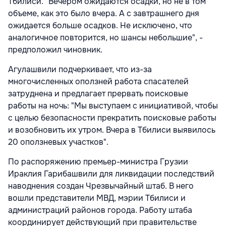
Тбилиси. "Вечером ожидаются осадки, но не в том
объеме, как это было вчера. А с завтрашнего дня
ожидается больше осадков. Не исключено, что
аналогичное повторится, но шансы небольшие", -
предположил чиновник.
Агулашвили подчеркивает, что из-за
многочисленных оползней работа спасателей
затруднена и предлагает прервать поисковые
работы на ночь: "Мы выступаем с инициативой, чтобы
с целью безопасности прекратить поисковые работы
и возобновить их утром. Вчера в Тбилиси выявилось
20 оползневых участков".
По распоряжению премьер-министра Грузии
Ираклия Гарибашвили для ликвидации последствий
наводнения создан Чрезвычайный штаб. В него
вошли представители МВД, мэрии Тбилиси и
администраций районов города. Работу штаба
координирует действующий при правительстве