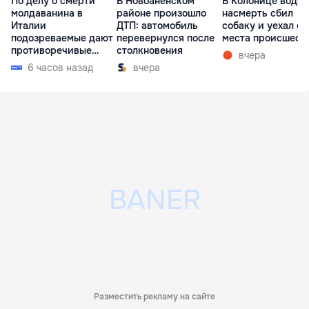
По делу о смерти
В Новоаненском
В Колонице водит
молдаванина в
районе произошло
насмерть сбил
Италии
ДТП: автомобиль
собаку и уехал с
подозреваемые дают
перевернулся после
места происшест
противоречивые
столкновения
вчера
показания
6 часов назад
вчера
Разместить рекламу на сайте