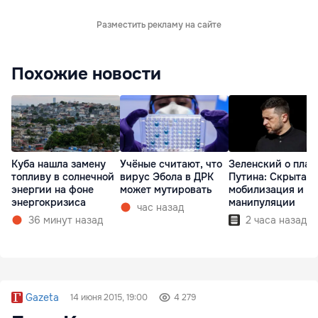
Разместить рекламу на сайте
Похожие новости
Куба нашла замену
Учёные считают, что
Зеленский о план
топливу в солнечной
вирус Эбола в ДРК
Путина: Скрытая
энергии на фоне
может мутировать
мобилизация и
энергокризиса
манипуляции
час назад
36 минут назад
2 часа назад
Gazeta
14 июня 2015, 19:00
4 279