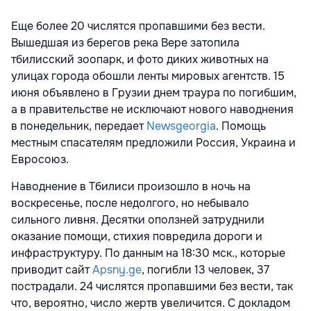
Еще более 20 числятся пропавшими без вести.
Вышедшая из берегов река Вере затопила
тбилисский зоопарк, и фото диких животных на
улицах города обошли ленты мировых агентств. 15
июня объявлено в Грузии днем траура по погибшим,
а в правительстве не исключают нового наводнения
в понедельник, передает
Newsgeorgia
. Помощь
местным спасателям предложили Россия, Украина и
Евросоюз.
Наводнение в Тбилиси произошло в ночь на
воскресенье, после недолгого, но небывало
сильного ливня. Десятки оползней затруднили
оказание помощи, стихия повредила дороги и
инфраструктуру. По данным на 18:30 мск., которые
приводит сайт
Apsny.ge
, погибли 13 человек, 37
пострадали. 24 числятся пропавшими без вести, так
что, вероятно, число жертв увеличится. С докладом