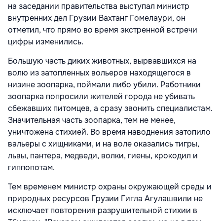
на заседании правительства выступал министр
внутренних дел Грузии Вахтанг Гомелаури, он
отметил, что прямо во время экстренной встречи
цифры изменились.
Большую часть диких животных, вырвавшихся на
волю из затопленных вольеров находящегося в
низине зоопарка, поймали либо убили. Работники
зоопарка попросили жителей города не убивать
сбежавших питомцев, а сразу звонить специалистам.
Значительная часть зоопарка, тем не менее,
уничтожена стихией. Во время наводнения затопило
вальеры с хищниками, и на воле оказались тигры,
львы, пантера, медведи, волки, гиены, крокодил и
гиппопотам.
Тем временем министр охраны окружающей среды и
природных ресурсов Грузии Гигла Агулашвили не
исключает повторения разрушительной стихии в