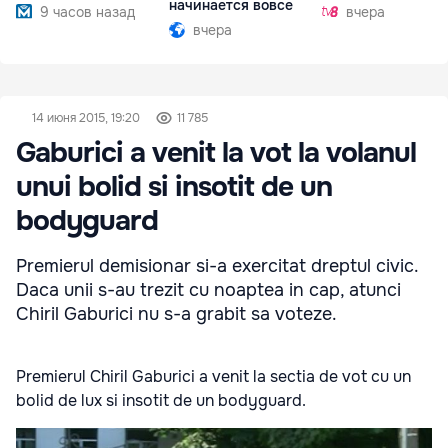
начинается вовсе
9 часов назад
вчера
вчера
14 июня 2015, 19:20
11 785
Gaburici a venit la vot la volanul
unui bolid si insotit de un
bodyguard
Premierul demisionar si-a exercitat dreptul civic.
Daca unii s-au trezit cu noaptea in cap, atunci
Chiril Gaburici nu s-a grabit sa voteze.
Premierul Chiril Gaburici a venit la sectia de vot cu un
bolid de lux si insotit de un bodyguard.