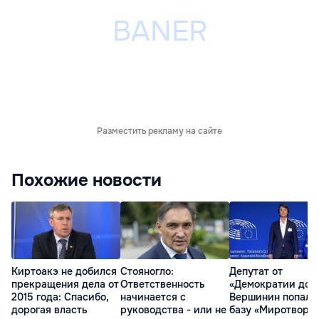
Разместить рекламу на сайте
Похожие новости
Киртоакэ не добился
Стояногло:
Депутат от
прекращения дела от
Ответственность
«Демократии дом
2015 года: Спасибо,
начинается с
Вершинин попал 
дорогая власть
руководства - или не
базу «Миротворц