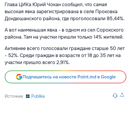
Глава ЦИКа Юрий Чокан сообщил, что самая
высокая явка зарегистрирована в селе Проковка
Дондюшанского района, где проголосовали 85,44%.
А вот наименьшая явка - в одном из сел Сорокского
района. Там на участки пришли только 14% жителей.
Активнее всего голосовали граждане старше 50 лет
- 52%. Среди граждан в возрасте от 18 до 35 лет на
участки пришло всего 2,91%.
Подпишитесь на новости Point.md в Google
Источник
Publika