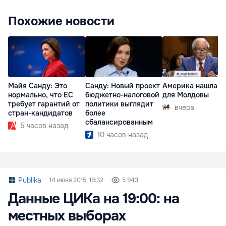
Похожие новости
Майя Санду: Это
Санду: Новый проект
Америка нашла п
нормально, что ЕС
бюджетно-налоговой
для Молдовы
требует гарантий от
политики выглядит
вчера
стран-кандидатов
более
сбалансированным
5 часов назад
10 часов назад
Publika
14 июня 2015, 19:32
5 943
Данные ЦИКа на 19:00: на
местных выборах