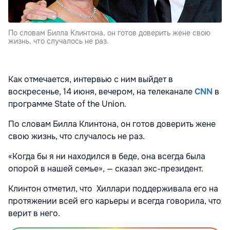
По словам Билла Клинтона, он готов доверить жене свою
жизнь, что случалось не раз.
Как отмечается, интервью с ним выйдет в
воскресенье, 14 июня, вечером, на телеканале
CNN
в
программе State of the Union.
По словам Билла Клинтона, он готов доверить жене
свою жизнь, что случалось не раз.
«Когда бы я ни находился в беде, она всегда была
опорой в нашей семье», — сказал экс-президент.
Клинтон отметил, что Хиллари поддерживала его на
протяжении всей его карьеры и всегда говорила, что
верит в него.